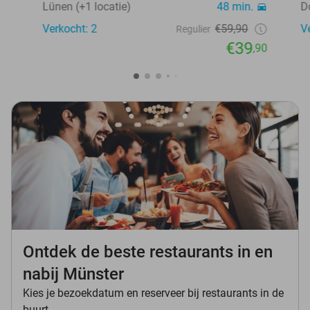
Lünen (+1 locatie)
48 min.
D
Verkocht: 2
€59,90
V
Regulier
€39
,90
Ontdek de beste restaurants in en
nabij Münster
Kies je bezoekdatum en reserveer bij restaurants in de
buurt