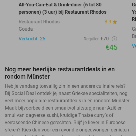
All-You-Can-Eat & Drink-diner (6 tot 80
G
personen) (3 uur) bij Restaurant Rhodos
Y
R
Restaurant Rhodos
8.9
Gouda
G
B
Verkocht: 25
€70
Regulier
€45
V
Nog meer heerlijke restaurantdeals in en
rondom Münster
Heb je vandaag toevallig zin in een andere culinaire reis?
Bij Social Deal ontdek je, naast Griekse specialiteiten, nog
véél meer populaire restaurantdeals in en rondom Münster.
Maak bijvoorbeeld een smaakvol uitstapje naar Azië en
smul van dagverse sushi, kruidige Thaise curry’s of
verrassende Chinese gerechten. Blijf je liever in Europese
sferen? Kies dan voor een avondje ongedwongen genieten