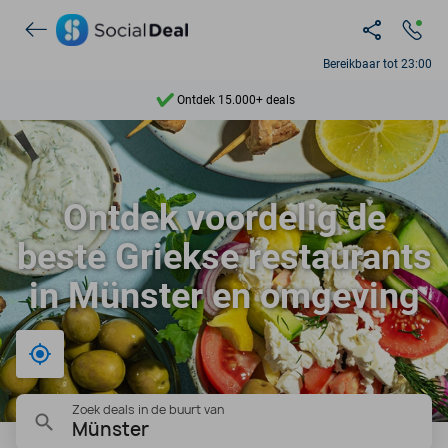
Bereikbaar tot 23:00
Ontdek 15.000+ deals
7 dagen per week beschikbaar
10+ miljoen leden
Ontdek voordelig de
9,4
beste Griekse restaurants
Ontdek 15.000+ deals
in Münster en omgeving
Bij mij in de buurt
Zoek deals in de buurt van
Münster