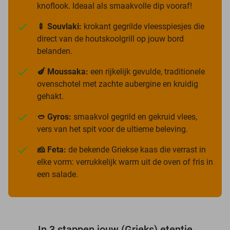
knoflook. Ideaal als smaakvolle dip vooraf!
🍢 Souvlaki:
krokant gegrilde vleesspiesjes die
direct van de houtskoolgrill op jouw bord
belanden.
🍆 Moussaka:
een rijkelijk gevulde, traditionele
ovenschotel met zachte aubergine en kruidig
gehakt.
🥙 Gyros:
smaakvol gegrild en gekruid vlees,
vers van het spit voor de ultieme beleving.
🧀 Feta:
de bekende Griekse kaas die verrast in
elke vorm: verrukkelijk warm uit de oven of fris in
een salade.
In 3 stappen jouw (Grieks) etentje