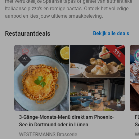
met verrukkelijke Spaanse tapas of geniet van authentieke
Italiaanse pizza’s en romige pasta’s. Ontdek het volledige
aanbod en kies jouw ultieme smaakbeleving.
Restaurantdeals
Bekijk alle deals
33%
3-Gänge-Monats-Menü direkt am Phoenix-
F
See in Dortmund oder in Lünen
S
WESTERMANNS Brasserie
W