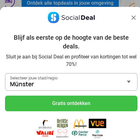
Ontdek alle topdeals in jouw omgeving
Blijf als eerste op de hoogte van de beste
deals.
Voordelig genieten in Münster: haal deal-inspiratie uit
Sluit je aan bij Social Deal en profiteer van kortingen tot wel
onze blogs
70%!
In die Sauna in Münster und Umgebung
Selecteer jouw stad/regio:
Tagesausflug zum Movie Park Germany mit Rabatt, von
Münster
Münster aus
Frühstück & Mittagessen in Münster
Gratis ontdekken
Reise von Münster aus und erlebe einen fantastischen Tag
im Freizeitpark Europa-Park
Besuche das Phantasialand von Münster aus und erlebe
einen phantastischen Tagesausflug
Sushi schlemmen in Münster