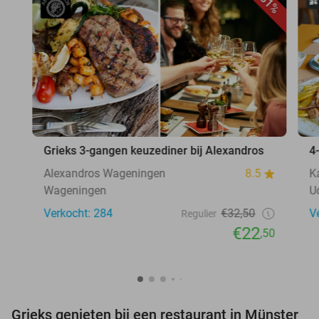
31%
Grieks 3-gangen keuzediner bij Alexandros
4
Alexandros Wageningen
8.5
K
Wageningen
U
Verkocht: 284
€32,50
V
Regulier
€22
,50
Grieks genieten bij een restaurant in Münster