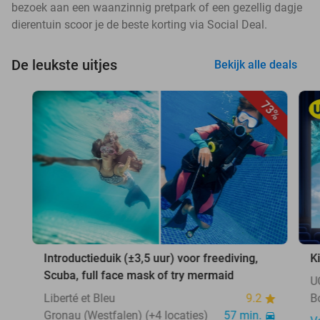
bezoek aan een waanzinnig pretpark of een gezellig dagje
dierentuin scoor je de beste korting via Social Deal.
De leukste uitjes
Bekijk alle deals
73%
Introductieduik (±3,5 uur) voor freediving,
K
Scuba, full face mask of try mermaid
U
Liberté et Bleu
9.2
B
Gronau (Westfalen) (+4 locaties)
57 min.