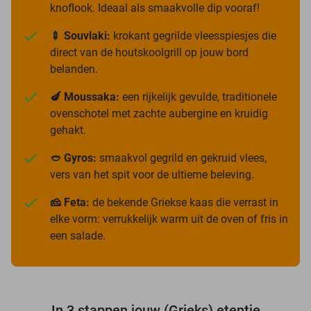
knoflook. Ideaal als smaakvolle dip vooraf!
🍢 Souvlaki:
krokant gegrilde vleesspiesjes die
direct van de houtskoolgrill op jouw bord
belanden.
🍆 Moussaka:
een rijkelijk gevulde, traditionele
ovenschotel met zachte aubergine en kruidig
gehakt.
🥙 Gyros:
smaakvol gegrild en gekruid vlees,
vers van het spit voor de ultieme beleving.
🧀 Feta:
de bekende Griekse kaas die verrast in
elke vorm: verrukkelijk warm uit de oven of fris in
een salade.
In 3 stappen jouw (Grieks) etentje