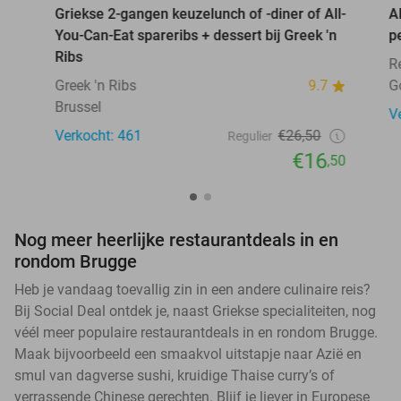
Griekse 2-gangen keuzelunch of -diner of All-
A
You-Can-Eat spareribs + dessert bij Greek 'n
p
Ribs
R
Greek 'n Ribs
9.7
G
Brussel
V
Verkocht: 461
€26,50
Regulier
€16
,50
Nog meer heerlijke restaurantdeals in en
rondom Brugge
Heb je vandaag toevallig zin in een andere culinaire reis?
Bij Social Deal ontdek je, naast Griekse specialiteiten, nog
véél meer populaire restaurantdeals in en rondom Brugge.
Maak bijvoorbeeld een smaakvol uitstapje naar Azië en
smul van dagverse sushi, kruidige Thaise curry’s of
verrassende Chinese gerechten. Blijf je liever in Europese