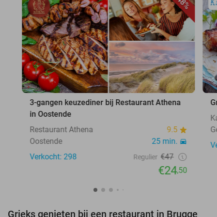
48%
3-gangen keuzediner bij Restaurant Athena
G
in Oostende
K
Restaurant Athena
9.5
G
Oostende
25 min.
V
Verkocht: 298
€47
Regulier
€24
,50
Grieks genieten bij een restaurant in Brugge