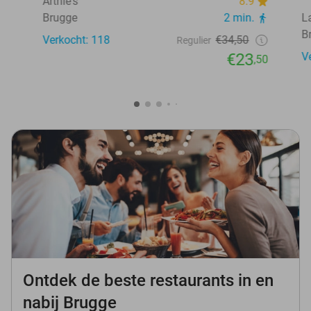
Arthie's
8.9
Brugge
2 min.
L
B
Verkocht: 118
€34,50
Regulier
€23
V
,50
Ontdek de beste restaurants in en
nabij Brugge