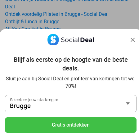
Deal
Ontdek voordelig Pilates in Brugge - Social Deal
Ontbijt & lunch in Brugge
All-You-Can-Eat in Brugge
Avondje uit in regio Brugge? Ontdek 6x inspiratie voor een
onvergetelijke avond
Date ideeën voor Brugge en omgeving: ontdek 16 tips voor
de ideale dates
Blijf als eerste op de hoogte van de beste
Dagje uit naar Pairi Daiza vanaf Brugge: verwonder je in de
deals.
beste dierentuin van Europa
Sluit je aan bij Social Deal en profiteer van kortingen tot wel
Ontdek de beste restaurants in Brugge via Social Deal
70%!
Voordelig sushi scoren? Ontdek de beste sushi restaurants
in Brugge en omgeving
Selecteer jouw stad/regio:
Schoonheidsspecialisten in Brugge: voordelige
Brugge
beautydeals
Schoonheidssalons in Brugge: voordelige beauty-
Gratis ontdekken
arrangementen
Met korting zwemmen bij zwembaden in regio Brugge