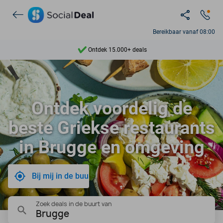
Bereikbaar vanaf 08:00
Ontdek 15.000+ deals
7 dagen per week beschikbaar
10+ miljoen leden
Ontdek voordelig de
9,4
beste Griekse restaurants
Ontdek 15.000+ deals
in Brugge en omgeving
Bij mij in de buurt
Zoek deals in de buurt van
Brugge