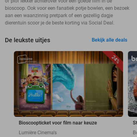
of plof lekker achterover voor een goede film in de
bioscoop. Ook voor een fanatiek potje bowlen, een bezoek
aan een waanzinnig pretpark of een gezellig dagje
dierentuin scoor je de beste korting via Social Deal.
De leukste uitjes
Bekijk alle deals
24%
Bioscoopticket voor film naar keuze
S
Lumière Cinema's
B