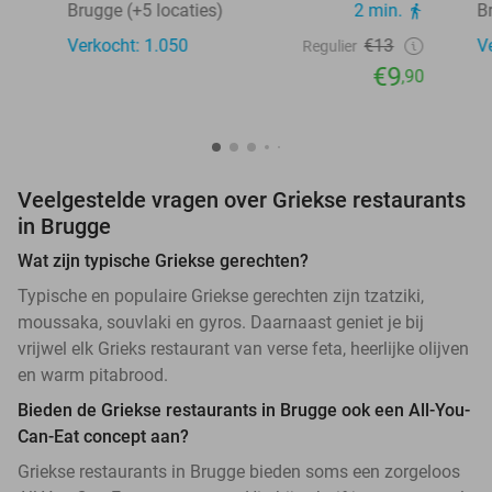
Brugge (+5 locaties)
2 min.
B
Verkocht: 1.050
€13
V
Regulier
€9
,90
Veelgestelde vragen over Griekse restaurants
in Brugge
Wat zijn typische Griekse gerechten?
Typische en populaire Griekse gerechten zijn tzatziki,
moussaka, souvlaki en gyros. Daarnaast geniet je bij
vrijwel elk Grieks restaurant van verse feta, heerlijke olijven
en warm pitabrood.
Bieden de Griekse restaurants in Brugge ook een All-You-
Can-Eat concept aan?
Griekse restaurants in Brugge bieden soms een zorgeloos