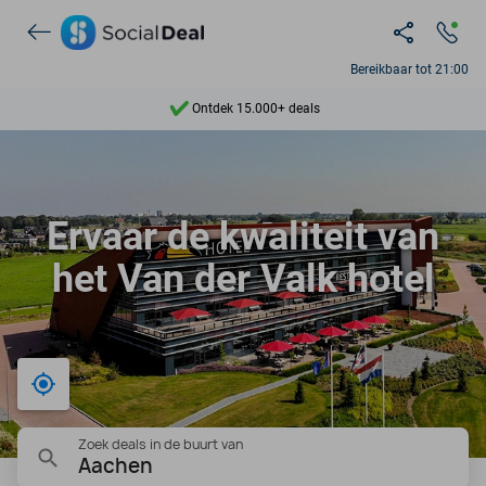
Bereikbaar tot 21:00
Ontdek 15.000+ deals
7 dagen per week beschikbaar
10+ miljoen leden
Ervaar de kwaliteit van
9,4
het Van der Valk hotel
Ontdek 15.000+ deals
Bij mij in de buurt
Zoek deals in de buurt van
Aachen