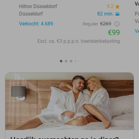
V
Hilton Düsseldorf
9.2
Düsseldorf
82 min.
P
V
Verkocht: 4.689
€269
Regulier
€99
V
Excl. ca. €3 p.p.p.n. toeristenbelasting