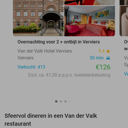
Overnachting voor 2 + ontbijt in Verviers
O
w
Van der Valk Hotel Verviers
9.4
Verviers
30 min.
V
S
€126
Verkocht: 413
V
Excl. ca. €1,50 p.p.p.n. toeristenbelasting
Sfeervol dineren in een Van der Valk
restaurant