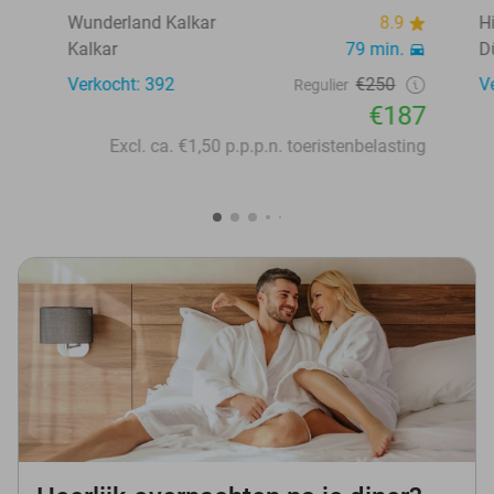
Wunderland Kalkar
8.9
H
Kalkar
79 min.
D
Verkocht: 392
€250
V
Regulier
€187
Excl. ca. €1,50 p.p.p.n. toeristenbelasting