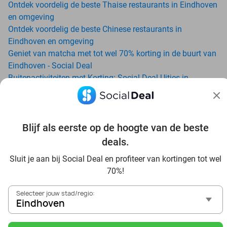
Ontdek voordelig de beste Thaise restaurants in Eindhoven
en omgeving
Ontdek voordelig de beste Chinese restaurants in
Eindhoven en omgeving
Geniet van matcha met tot wel 70% korting in de buurt van
Eindhoven - Social Deal
Buitenactiviteiten met Korting: Social Deal Uitjes in
Eindhoven
Ga voordelig de padelbaan op met Social Deal in de buurt
van Eindhoven
Geniet van je vakantie in Eindhoven in Nederland met
Blijf als eerste op de hoogte van de beste
Social Deal
deals.
Ontdek voordelig Pilates in Eindhoven - Social Deal
Sluit je aan bij Social Deal en profiteer van kortingen tot wel
Ervaar de kwaliteit van het Van der Valk hotel in Eindhoven
70%!
en omgeving
Voordelig genieten bij Sunparks met korting vanuit
Selecteer jouw stad/regio:
Eindhoven
Eindhoven
Ervaar de warme sfeer van het Douwe Egberts Café
Met hoge korting naar de zonnebank in Eindhoven