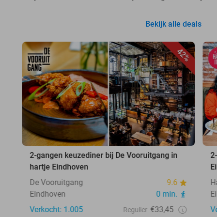
Bekijk alle deals
42%
2-gangen keuzediner bij De Vooruitgang in
2
hartje Eindhoven
E
De Vooruitgang
9.6
H
Eindhoven
0 min.
E
Verkocht: 1.005
€33,45
V
Regulier