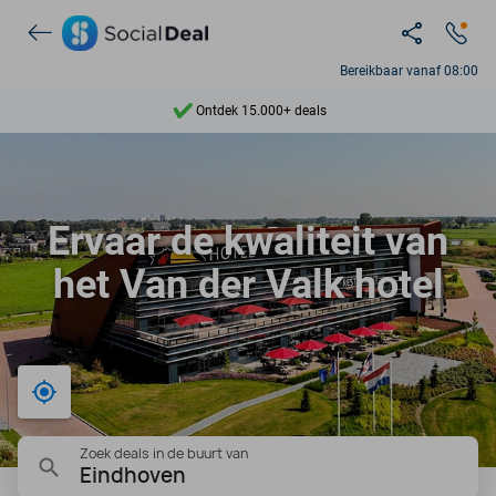
Bereikbaar vanaf 08:00
Ontdek 15.000+ deals
7 dagen per week beschikbaar
10+ miljoen leden
Ervaar de kwaliteit van
9,4
het Van der Valk hotel
Ontdek 15.000+ deals
Bij mij in de buurt
Zoek deals in de buurt van
Eindhoven