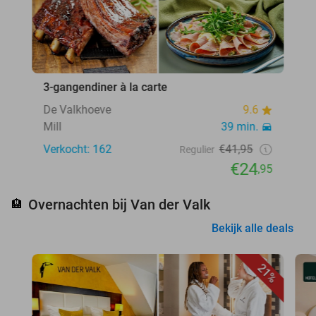
3-gangendiner à la carte
De Valkhoeve
9.6
Mill
39 min.
Verkocht: 162
€41,95
Regulier
€24
,95
Overnachten bij Van der Valk
🏨
Bekijk alle deals
21%