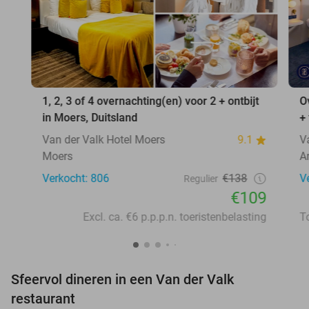
1, 2, 3 of 4 overnachting(en) voor 2 + ontbijt
O
in Moers, Duitsland
+
Van der Valk Hotel Moers
9.1
V
Moers
A
Verkocht: 806
€138
V
Regulier
€109
Excl. ca. €6 p.p.p.n. toeristenbelasting
Sfeervol dineren in een Van der Valk
restaurant