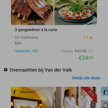
3-gangendiner à la carte
De Valkhoeve
9.5
Mill
Verkocht: 160
€41,95
Regulier
€24
,95
Overnachten bij Van der Valk
🏨
Bekijk alle deals
21%