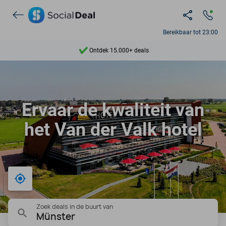
Bereikbaar tot 23:00
Ontdek 15.000+ deals
7 dagen per week beschikbaar
10+ miljoen leden
Ervaar de kwaliteit van
9,4
het Van der Valk hotel
Ontdek 15.000+ deals
Bij mij in de buurt
Zoek deals in de buurt van
Münster