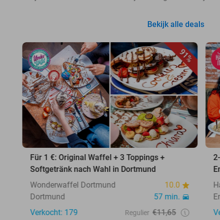
Bekijk alle deals
91%
Für 1 €: Original Waffel + 3 Toppings +
2
Softgetränk nach Wahl in Dortmund
E
Wonderwaffel Dortmund
10.0
H
Dortmund
57 min.
E
Verkocht: 179
€11,65
V
Regulier