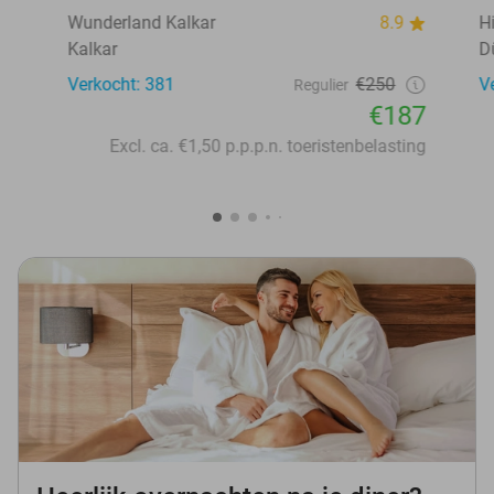
Wunderland Kalkar
8.9
H
Kalkar
D
Verkocht: 381
€250
V
Regulier
€187
Excl. ca. €1,50 p.p.p.n. toeristenbelasting