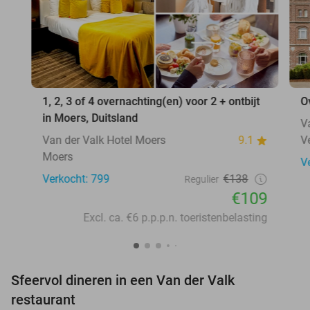
1, 2, 3 of 4 overnachting(en) voor 2 + ontbijt
O
in Moers, Duitsland
V
Van der Valk Hotel Moers
9.1
V
Moers
V
Verkocht: 799
€138
Regulier
€109
Excl. ca. €6 p.p.p.n. toeristenbelasting
Sfeervol dineren in een Van der Valk
restaurant