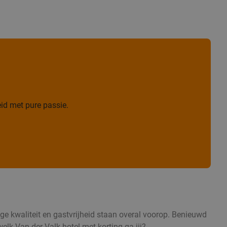
id met pure passie.
oge kwaliteit en gastvrijheid staan overal voorop. Benieuwd
elk Van der Valk hotel met korting ga jij?