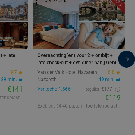
33%
t + late
Overnachting(en) voor 2 + ontbijt +
late check-out + evt. diner nabij Gent
n
9.7
Van der Valk Hotel Nazareth
8.8
29 min.
Nazareth
49 min.
€141
Verkocht: 1.566
€177
Regulier
€119
Excl. ca. €7,75 p.p.p.n. toeristenbelasting
Excl. ca. €4,40 p.p.p.n. toeristenbelasting