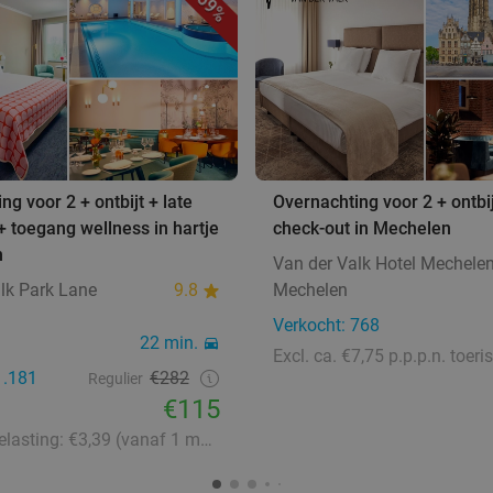
59%
ng voor 2 + ontbijt + late
Overnachting voor 2 + ontbij
+ toegang wellness in hartje
check-out in Mechelen
n
Van der Valk Hotel Mechele
lk Park Lane
9.8
Mechelen
Verkocht: 768
22 min.
1.181
€282
Regulier
€115
Toeristenbelasting: €3,39 (vanaf 1 maart 2026: €3,58)