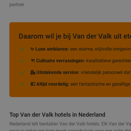
partner.
Daarom wil je bij Van der Valk uit et
✨ Luxe ambiance:
een warme, stijlvolle omgeving
🍴 Culinaire verrassingen:
kwalitatieve gerechte
💁 Uitstekende service:
vriendelijk personeel dat
💶 Altijd voordelig:
een fantastische en gezellige 
Top Van der Valk hotels in Nederland
Nederland telt tientallen Van der Valk hotels. Elk Van der 
waar je zeker een keer moet aanschuiven voor een zalig diner