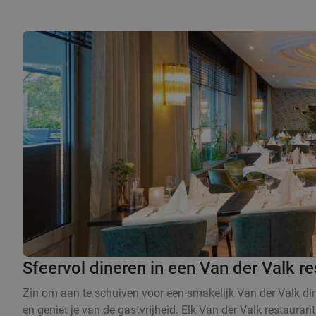
Sfeervol dineren in een Van der Valk re
Zin om aan te schuiven voor een smakelijk Van der Valk dine
en geniet je van de gastvrijheid. Elk Van der Valk restaurant