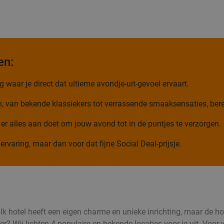
en:
 waar je direct dat ultieme avondje-uit-gevoel ervaart.
n, van bekende klassiekers tot verrassende smaaksensaties, bere
 er alles aan doet om jouw avond tot in de puntjes te verzorgen.
ervaring, maar dan voor dat fijne Social Deal-prijsje.
Valk hotel heeft een eigen charme en unieke inrichting, maar de h
? Wij lichten 4 populaire en bekende locaties voor je uit. Voor w