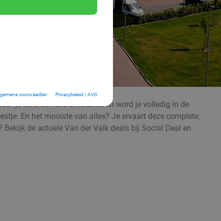
lgemene voorwaarden
Privacybeleid / AVG
proef je de sfeervolle ambiance en word je volledig in de
feestje. En het mooiste van alles? Je ervaart deze complete,
 Bekijk de actuele Van der Valk deals bij Social Deal en