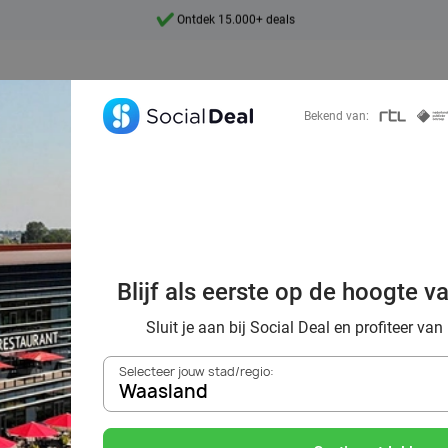
7 dagen per week beschikbaar
10+ miljoen leden
9,4
Bekend van:
Ontdek 15.000+ deals
 kwaliteit van h
Blijf als eerste op de hoogte v
Valk hotel
Sluit je aan bij Social Deal en profiteer van
Selecteer jouw stad/regio:
Waasland
Zoek deals in de buurt van
Waasland