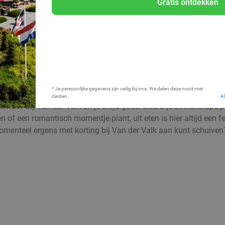
Gratis ontdekken
Bij mij in de buurt
* Je persoonlijke gegevens zijn veilig bij ons. We delen deze nooit met
derden.
A
hten? Bij Van der Valk zit je altijd goed. Zodra je binnenstapt, 
en of een romantisch momentje plant, uit eten is hier altijd een 
momenteel ergens met korting bij Van der Valk aan kunt schuiven?