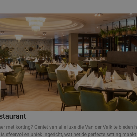
staurant
r met korting? Geniet van alle luxe die Van der Valk te bieden 
 is sfeervol en uniek ingericht, wat het de perfecte setting maak