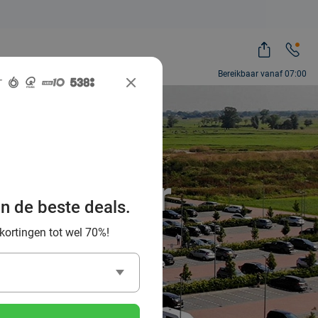
Bereikbaar vanaf 07:00
et Van der
an de beste deals.
 kortingen tot wel 70%!