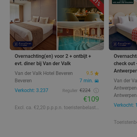
51%
Overnachting(en) voor 2 + ontbijt +
Overnachti
evt. diner bij Van der Valk
check out 
Antwerpe
Van der Valk Hotel Beveren
9.5
Beveren
7 min.
Van der Va
Antwerpen
Verkocht: 3.237
€224
Regulier
Antwerpen
€109
Verkocht: 
Excl. ca. €2,20 p.p.p.n. toeristenbelasting