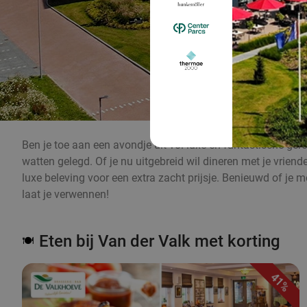
Ben je toe aan een avondje uit vol luxe en fantastische gerec
watten gelegd. Of je nu uitgebreid wil dineren met je vriend
luxe beleving voor een extra zacht prijsje. Benieuwd of je 
laat je verwennen!
Eten bij Van der Valk met korting
🍽️
41%