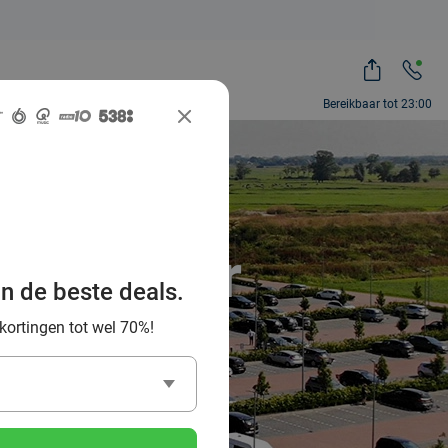
Bereikbaar tot 23:00
et Van der
an de beste deals.
 kortingen tot wel 70%!