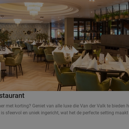
staurant
r met korting? Geniet van alle luxe die Van der Valk te bieden 
 is sfeervol en uniek ingericht, wat het de perfecte setting maak