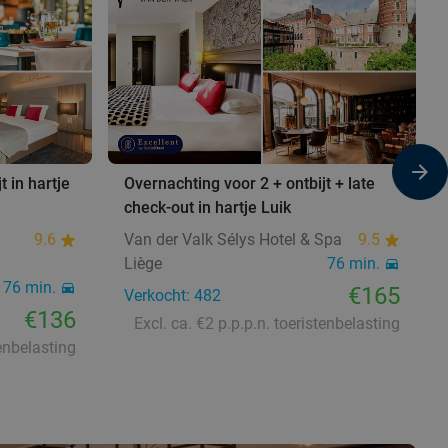
t in hartje
Overnachting voor 2 + ontbijt + late
check-out in hartje Luik
9.6
Van der Valk Sélys Hotel & Spa
9.5
Liège
76 min.
76 min.
€165
Verkocht: 482
€136
Excl. ca. €2 p.p.p.n. toeristenbelasting
tenbelasting