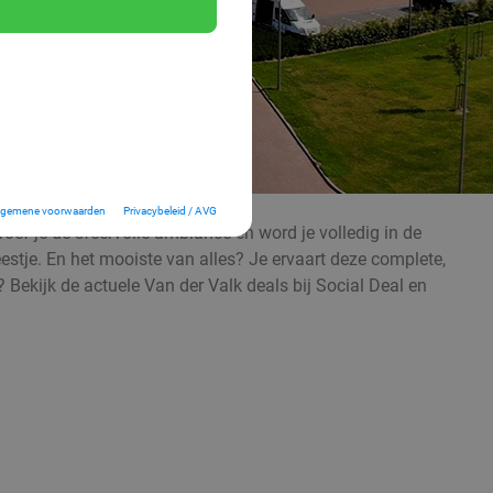
lgemene voorwaarden
Privacybeleid / AVG
proef je de sfeervolle ambiance en word je volledig in de
feestje. En het mooiste van alles? Je ervaart deze complete,
 Bekijk de actuele Van der Valk deals bij Social Deal en