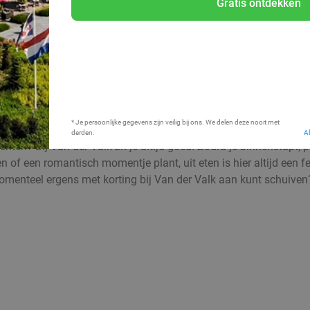
Gratis ontdekken
Bij mij in de buurt
* Je persoonlijke gegevens zijn veilig bij ons. We delen deze nooit met
derden.
A
hten? Bij Van der Valk zit je altijd goed. Zodra je binnenstapt, 
en of een romantisch momentje plant, uit eten is hier altijd een 
momenteel ergens met korting bij Van der Valk aan kunt schuiven?