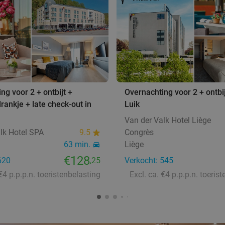
ng voor 2 + ontbijt +
Overnachting voor 2 + ontbij
ankje + late check-out in
Luik
Van der Valk Hotel Liège
lk Hotel SPA
9.5
Congrès
63 min.
Liège
€128
620
,25
Verkocht: 545
 €4 p.p.p.n. toeristenbelasting
Excl. ca. €4 p.p.p.n. toeris