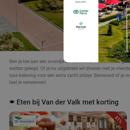
Ben je toe aan een avondje uit vol luxe en fantastische gerec
watten gelegd. Of je nu uitgebreid wil dineren met je vriend
luxe beleving voor een extra zacht prijsje. Benieuwd of je 
laat je verwennen!
Eten bij Van der Valk met korting
🍽️
41%