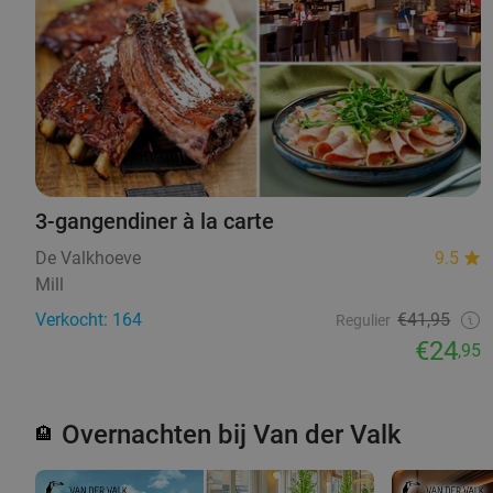
3-gangendiner à la carte
De Valkhoeve
9.5
Mill
Verkocht: 164
€41,95
Regulier
€24
,95
Overnachten bij Van der Valk
🏨