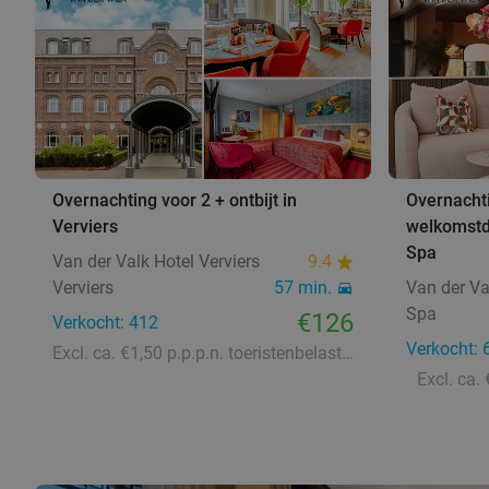
Overnachting voor 2 + ontbijt in
Overnachti
Verviers
welkomstdr
Spa
Van der Valk Hotel Verviers
9.4
Verviers
57 min.
Van der Va
Spa
€126
Verkocht: 412
Verkocht: 
Excl. ca. €1,50 p.p.p.n. toeristenbelasting
Excl. ca.