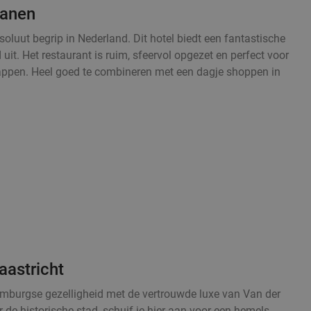
ianen
oluut begrip in Nederland. Dit hotel biedt een fantastische
 uit. Het restaurant is ruim, sfeervol opgezet en perfect voor
happen. Heel goed te combineren met een dagje shoppen in
aastricht
mburgse gezelligheid met de vertrouwde luxe van Van der
 de historische stad, schuif je hier aan voor een hemels