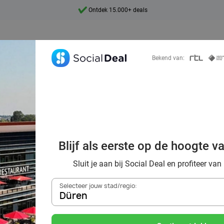
Ontdek 15.000+ deals
7 dagen per week beschikbaar
10+ miljoen leden
Bekend van:
9,4
Ontdek 15.000+ deals
 kwaliteit van h
Blijf als eerste op de hoogte v
Valk hotel
Sluit je aan bij Social Deal en profiteer van
Selecteer jouw stad/regio:
Düren
Zoek deals in de buurt van
Düren