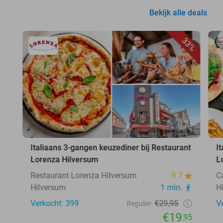
Bekijk alle deals
33%
Italiaans 3-gangen keuzediner bij Restaurant
I
Lorenza Hilversum
L
Restaurant Lorenza Hilversum
9.7
C
Hilversum
1 min.
H
Verkocht: 399
€29,95
V
Regulier
€19
,95