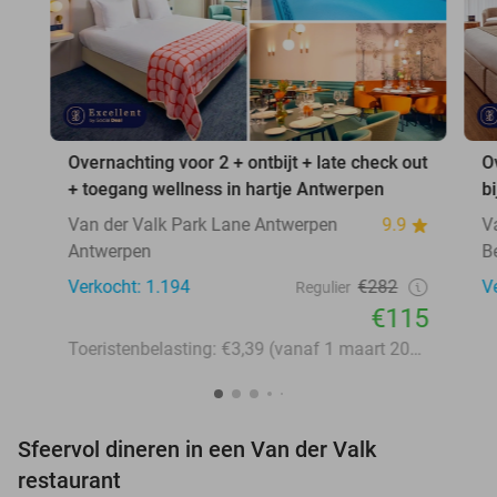
Overnachting voor 2 + ontbijt + late check out
O
+ toegang wellness in hartje Antwerpen
b
Van der Valk Park Lane Antwerpen
9.9
V
Antwerpen
B
Verkocht: 1.194
€282
V
Regulier
€115
Toeristenbelasting: €3,39 (vanaf 1 maart 2026: €3,58)
Sfeervol dineren in een Van der Valk
restaurant