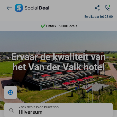
Bereikbaar tot 23:00
Ontdek 15.000+ deals
7 dagen per week beschikbaar
10+ miljoen leden
Ervaar de kwaliteit van
9,4
het Van der Valk hotel
Ontdek 15.000+ deals
Bij mij in de buurt
Zoek deals in de buurt van
Hilversum