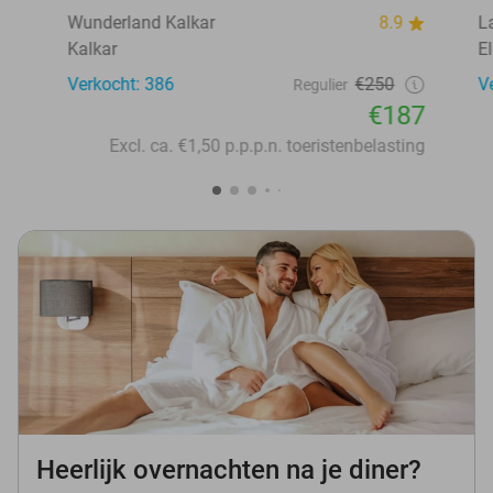
Wunderland Kalkar
8.9
L
Kalkar
E
Verkocht: 386
€250
V
Regulier
€187
Excl. ca. €1,50 p.p.p.n. toeristenbelasting
Heerlijk overnachten na je diner?