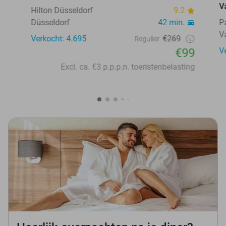
V
Hilton Düsseldorf
9.2
Düsseldorf
42 min.
P
V
Verkocht: 4.695
€269
Regulier
€99
V
Excl. ca. €3 p.p.p.n. toeristenbelasting