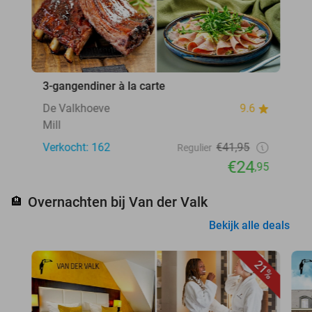
3-gangendiner à la carte
De Valkhoeve
9.6
Mill
Verkocht: 162
€41,95
Regulier
€24
,95
Overnachten bij Van der Valk
🏨
Bekijk alle deals
21%