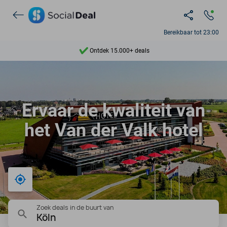
Bereikbaar tot 23:00
Ontdek 15.000+ deals
7 dagen per week beschikbaar
10+ miljoen leden
9,4
Ervaar de kwaliteit van
Ontdek 15.000+ deals
het Van der Valk hotel
Bij mij in de buurt
Zoek deals in de buurt van
Köln