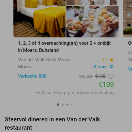
1, 2, 3 of 4 overnachting(en) voor 2 + ontbijt
O
in Moers, Duitsland
V
Van der Valk Hotel Moers
9.1
V
Moers
70 min.
V
Verkocht: 808
€138
Regulier
€109
Excl. ca. €6 p.p.p.n. toeristenbelasting
Sfeervol dineren in een Van der Valk
restaurant