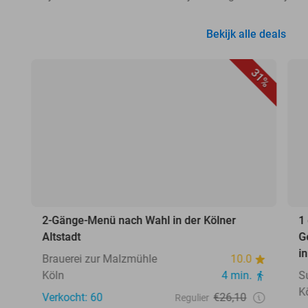
Bekijk alle deals
31%
2-Gänge-Menü nach Wahl in der Kölner
1
Altstadt
G
i
Brauerei zur Malzmühle
10.0
Köln
4 min.
S
K
Verkocht: 60
€26,10
Regulier