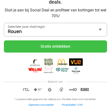
deals.
Sluit je aan bij Social Deal en profiteer van kortingen tot wel
70%!
Selecteer jouw stad/regio:
Rouen
Voordelig genieten in Rouen: haal deal-inspiratie uit onze
blogs
Gratis ontdekken
Visitez Eauzone SPA à prix réduit à Rouen
Allez au spa à Rouen et ses environs
Petit-déjeuner et lunch à Rouen
Mangez des sushis à Rouen
Mangez à volonté à Rouen
Bekend van:
Hoi, onze klantenservice is open,
dus als je een vraag hebt helpen
OPEN IN APP
we je graag!
* Je persoonlijke gegevens zijn veilig bij ons. We delen deze nooit met derden.
Algemene voorwaarden
Privacybeleid / AVG