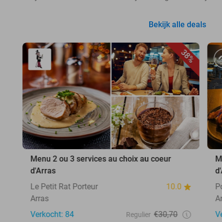
Bekijk alle deals
38%
Menu 2 ou 3 services au choix au coeur
M
d'Arras
d
Le Petit Rat Porteur
10.0
P
Arras
A
Verkocht: 84
€30,70
V
Regulier