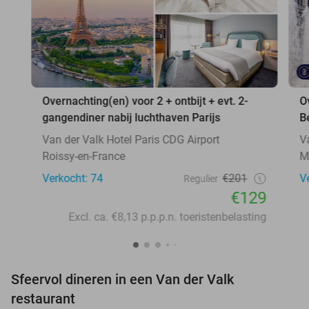
Overnachting(en) voor 2 + ontbijt + evt. 2-
O
gangendiner nabij luchthaven Parijs
B
Van der Valk Hotel Paris CDG Airport
V
Roissy-en-France
M
Verkocht: 74
€201
V
Regulier
€129
Excl. ca. €8,13 p.p.p.n. toeristenbelasting
Sfeervol dineren in een Van der Valk
restaurant