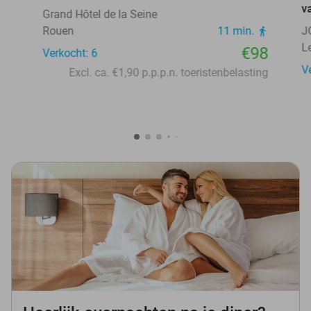
v
Grand Hôtel de la Seine
Rouen
11 min.
J
L
€98
Verkocht: 6
V
Excl. ca. €1,90 p.p.p.n. toeristenbelasting