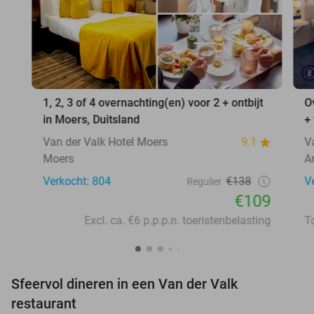
1, 2, 3 of 4 overnachting(en) voor 2 + ontbijt
O
in Moers, Duitsland
+
Van der Valk Hotel Moers
9.1
V
Moers
A
Verkocht: 804
€138
V
Regulier
€109
Excl. ca. €6 p.p.p.n. toeristenbelasting
Sfeervol dineren in een Van der Valk
restaurant