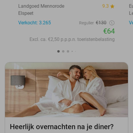
Landgoed Mennorode
9.3
E
Elspeet
L
Verkocht: 3.265
€130
V
Regulier
€64
Excl. ca. €2,50 p.p.p.n. toeristenbelasting
Heerlijk overnachten na je diner?