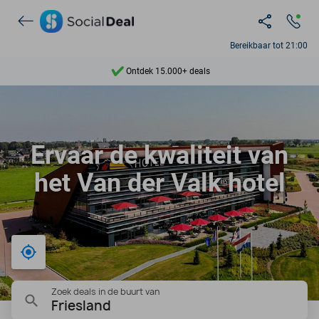
Bereikbaar tot 21:00
Ontdek 15.000+ deals
7 dagen per week beschikbaar
10+ miljoen leden
Ervaar de kwaliteit van
9,4
het Van der Valk hotel
Ontdek 15.000+ deals
Bij mij in de buurt
Zoek deals in de buurt van
Friesland