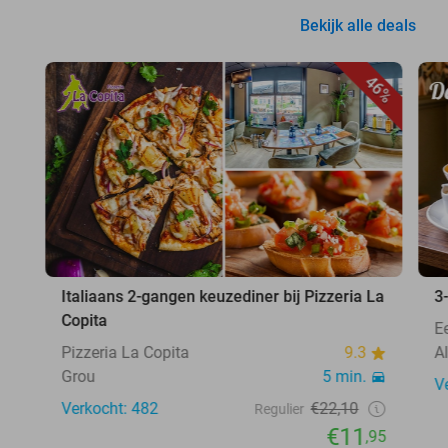
Bekijk alle deals
46%
Italiaans 2-gangen keuzediner bij Pizzeria La
3
Copita
E
Pizzeria La Copita
9.3
A
Grou
5 min.
V
Verkocht: 482
€22,10
Regulier
€11
,95