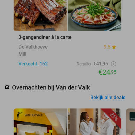
3-gangendiner à la carte
De Valkhoeve
9.5
Mill
Verkocht: 162
€41,95
Regulier
€24
,95
Overnachten bij Van der Valk
🏨
Bekijk alle deals
21%