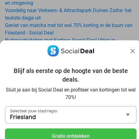
en omgeving
Voordelig naar Verkeers- & Attractiepark Duinen Zathe: het
leukste dagje uit
Geniet van matcha met tot wel 70% korting in de buurt van
Friesland - Social Deal
Buitenactiviteiten met Korting: Social Deal Uitjes in
Friesland
Ga voordelig de padelbaan op met Social Deal in de buurt
van Friesland
Geniet van je vakantie in Friesland in Nederland met Social
Blijf als eerste op de hoogte van de beste
Deal
deals.
Ontdek voordelig Pilates in Friesland - Social Deal
Sluit je aan bij Social Deal en profiteer van kortingen tot wel
Ervaar de kwaliteit van het Van der Valk hotel in Friesland
70%!
en omgeving
Voordelig genieten bij Sunparks met korting vanuit
Selecteer jouw stad/regio:
Friesland
Friesland
Ervaar de warme sfeer van het Douwe Egberts Café
Met hoge korting naar de zonnebank in Friesland
Gratis ontdekken
Skiën met korting in Friesland? Ontdek de leukste skihallen