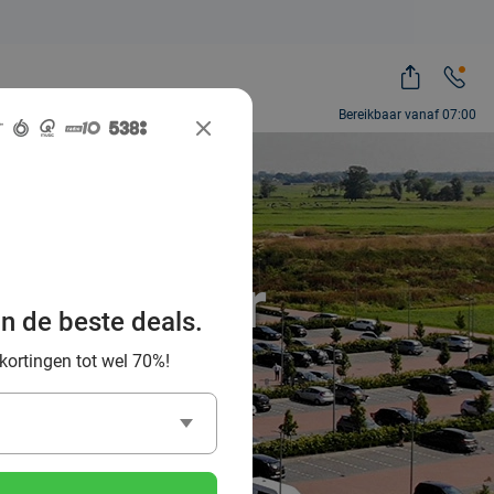
Bereikbaar vanaf 07:00
et Van der
an de beste deals.
 kortingen tot wel 70%!