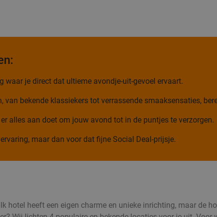
en:
 waar je direct dat ultieme avondje-uit-gevoel ervaart.
n, van bekende klassiekers tot verrassende smaaksensaties, bere
 er alles aan doet om jouw avond tot in de puntjes te verzorgen.
ervaring, maar dan voor dat fijne Social Deal-prijsje.
Valk hotel heeft een eigen charme en unieke inrichting, maar de h
? Wij lichten 4 populaire en bekende locaties voor je uit. Voor w