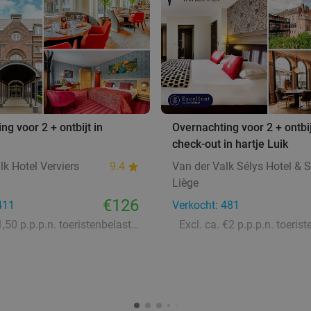
ng voor 2 + ontbijt in
Overnachting voor 2 + ontbij
check-out in hartje Luik
lk Hotel Verviers
9.4
Van der Valk Sélys Hotel & 
Liège
€126
411
Verkocht: 481
Excl. ca. €1,50 p.p.p.n. toeristenbelasting
Excl. ca. €2 p.p.p.n. toeris