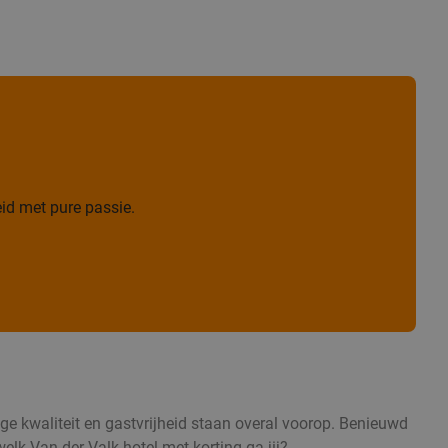
id met pure passie.
oge kwaliteit en gastvrijheid staan overal voorop. Benieuwd
elk Van der Valk hotel met korting ga jij?