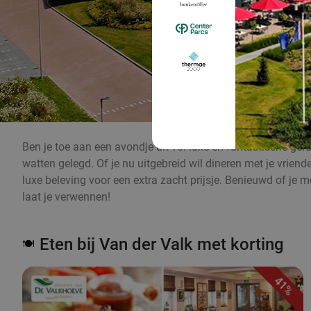
Ben je toe aan een avondje uit vol luxe en fantastische gerec
watten gelegd. Of je nu uitgebreid wil dineren met je vriend
luxe beleving voor een extra zacht prijsje. Benieuwd of je 
laat je verwennen!
Eten bij Van der Valk met korting
🍽️
41%