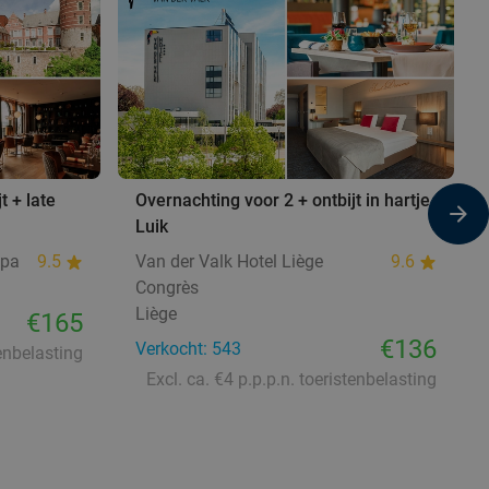
t + late
Overnachting voor 2 + ontbijt in hartje
Luik
Spa
9.5
Van der Valk Hotel Liège
9.6
Congrès
Liège
€165
€136
Verkocht: 543
tenbelasting
Excl. ca. €4 p.p.p.n. toeristenbelasting