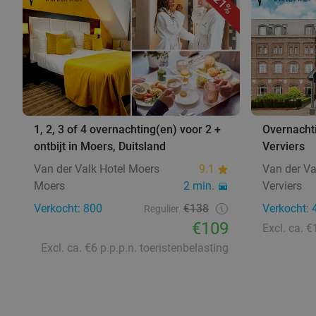
21%
1, 2, 3 of 4 overnachting(en) voor 2 +
Overnachti
ontbijt in Moers, Duitsland
Verviers
Van der Valk Hotel Moers
9.1
Van der Va
Moers
2 min.
Verviers
Verkocht: 800
€138
Verkocht: 
Regulier
€109
Excl. ca. €6 p.p.p.n. toeristenbelasting