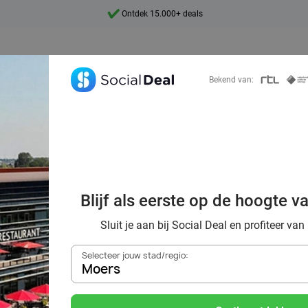
Ontdek 15.000+ deals
7 dagen per week beschikbaar
10+ miljoen leden
Bekend van:
9,4
Ontdek 15.000+ deals
 kwaliteit van h
Blijf als eerste op de hoogte v
Valk hotel
Sluit je aan bij Social Deal en profiteer van
Selecteer jouw stad/regio:
Moers
Zoek deals in de buurt van
Moers