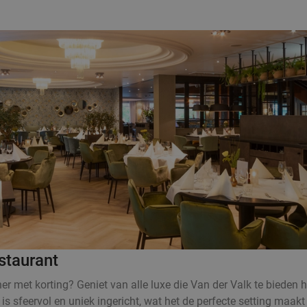
staurant
r met korting? Geniet van alle luxe die Van der Valk te bieden 
 is sfeervol en uniek ingericht, wat het de perfecte setting maak