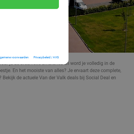
lgemene voorwaarden
Privacybeleid / AVG
proef je de sfeervolle ambiance en word je volledig in de
feestje. En het mooiste van alles? Je ervaart deze complete,
 Bekijk de actuele Van der Valk deals bij Social Deal en