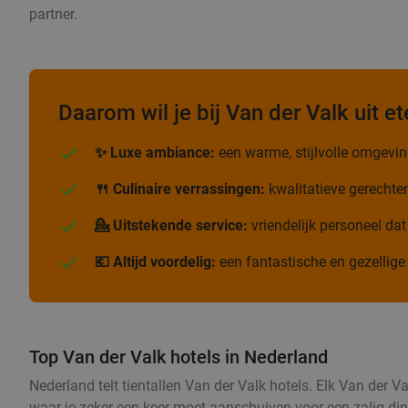
partner.
Daarom wil je bij Van der Valk uit et
✨ Luxe ambiance:
een warme, stijlvolle omgeving
🍴 Culinaire verrassingen:
kwalitatieve gerechte
💁 Uitstekende service:
vriendelijk personeel dat
💶 Altijd voordelig:
een fantastische en gezellige 
Top Van der Valk hotels in Nederland
Nederland telt tientallen Van der Valk hotels. Elk Van der 
waar je zeker een keer moet aanschuiven voor een zalig diner