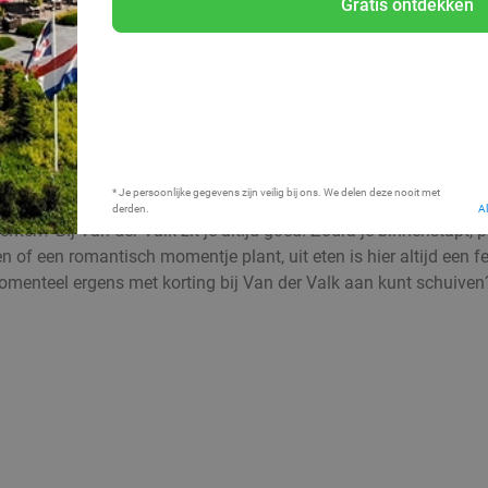
Gratis ontdekken
Bij mij in de buurt
* Je persoonlijke gegevens zijn veilig bij ons. We delen deze nooit met
derden.
A
hten? Bij Van der Valk zit je altijd goed. Zodra je binnenstapt, 
en of een romantisch momentje plant, uit eten is hier altijd een 
momenteel ergens met korting bij Van der Valk aan kunt schuiven?