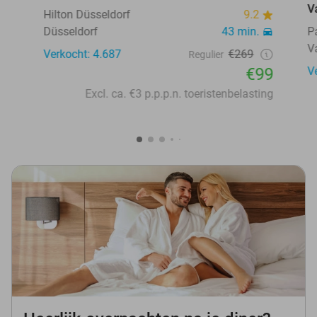
V
Hilton Düsseldorf
9.2
Düsseldorf
43 min.
P
V
Verkocht: 4.687
€269
Regulier
€99
V
Excl. ca. €3 p.p.p.n. toeristenbelasting