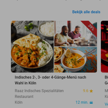
Bekijk alle deals
39%
Indisches 2-, 3- oder 4-Gänge-Menü nach
B
Wahl in Köln
G
Raaz Indisches Spezialitäten
9.6
M
Restaurant
K
Köln
12 min.
V