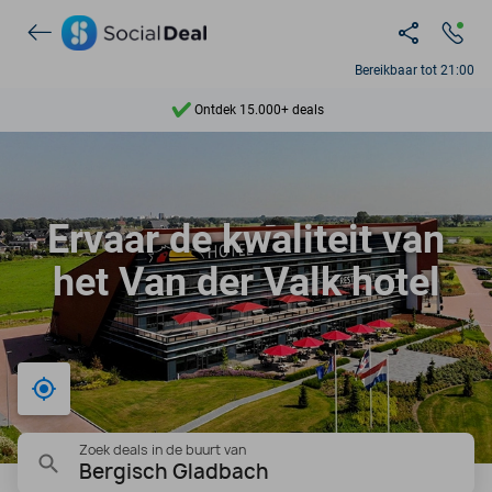
Bereikbaar tot 21:00
Ontdek 15.000+ deals
7 dagen per week beschikbaar
10+ miljoen leden
Ervaar de kwaliteit van
9,4
het Van der Valk hotel
Ontdek 15.000+ deals
Bij mij in de buurt
Zoek deals in de buurt van
Bergisch Gladbach