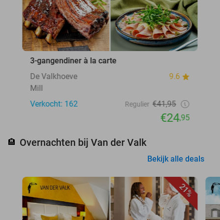
3-gangendiner à la carte
De Valkhoeve
9.6
Mill
Verkocht: 162
€41,95
Regulier
€24
,95
Overnachten bij Van der Valk
🏨
Bekijk alle deals
21%