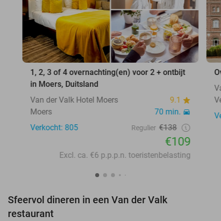
1, 2, 3 of 4 overnachting(en) voor 2 + ontbijt
O
in Moers, Duitsland
V
Van der Valk Hotel Moers
9.1
V
Moers
70 min.
V
Verkocht: 805
€138
Regulier
€109
Excl. ca. €6 p.p.p.n. toeristenbelasting
Sfeervol dineren in een Van der Valk
restaurant