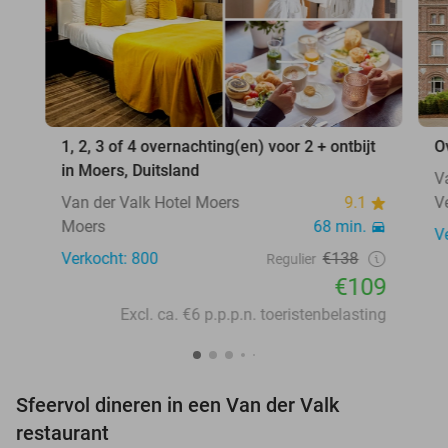
1, 2, 3 of 4 overnachting(en) voor 2 + ontbijt
O
in Moers, Duitsland
V
Van der Valk Hotel Moers
9.1
V
Moers
68 min.
V
Verkocht: 800
€138
Regulier
€109
Excl. ca. €6 p.p.p.n. toeristenbelasting
Sfeervol dineren in een Van der Valk
restaurant