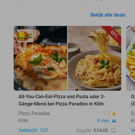
Bekijk alle deals
40%
All-You-Can-Eat-Pizza und Pasta oder 2-
G
Gänge-Menü bei Pizza Paradies in Köln
(
Pizza Paradies
7.2
G
Köln
9 min.
K
Verkocht: 123
€14,85
V
Regulier