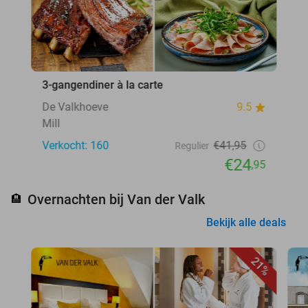
3-gangendiner à la carte
De Valkhoeve
9.5
Mill
Verkocht: 160
€41,95
Regulier
€24
,95
Overnachten bij Van der Valk
🏨
Bekijk alle deals
21%