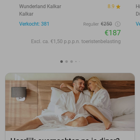
Wunderland Kalkar
8.9
H
Kalkar
D
Verkocht: 381
€250
V
Regulier
€187
Excl. ca. €1,50 p.p.p.n. toeristenbelasting