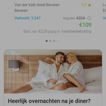
Van der Valk Hotel Beveren
9.5
L
Beveren
E
Verkocht: 3.247
€224
V
Regulier
€109
Excl. ca. €2,20 p.p.p.n. toeristenbelasting
Heerlijk overnachten na je diner?