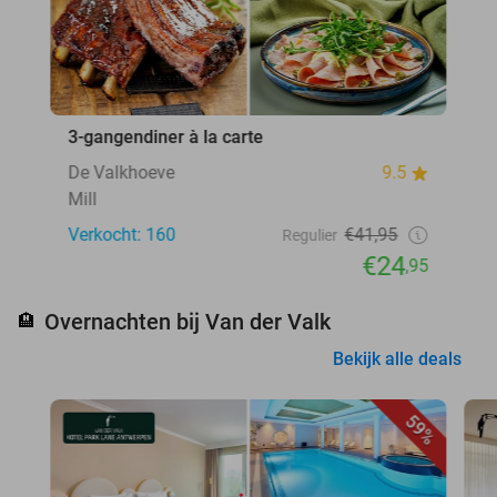
3-gangendiner à la carte
De Valkhoeve
9.5
Mill
Verkocht: 160
€41,95
Regulier
€24
,95
Overnachten bij Van der Valk
🏨
Bekijk alle deals
59%