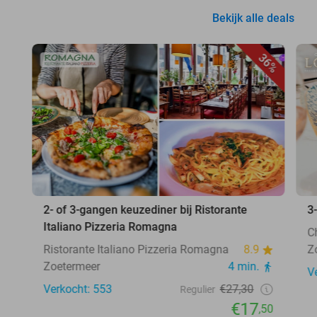
Bekijk alle deals
36%
2- of 3-gangen keuzediner bij Ristorante
3
Italiano Pizzeria Romagna
C
Ristorante Italiano Pizzeria Romagna
8.9
Z
Zoetermeer
4 min.
V
Verkocht: 553
€27,30
Regulier
€17
,50