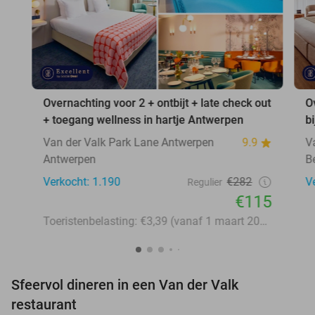
Overnachting voor 2 + ontbijt + late check out
O
+ toegang wellness in hartje Antwerpen
b
Van der Valk Park Lane Antwerpen
9.9
V
Antwerpen
B
Verkocht: 1.190
€282
V
Regulier
€115
Toeristenbelasting: €3,39 (vanaf 1 maart 2026: €3,58)
Sfeervol dineren in een Van der Valk
restaurant