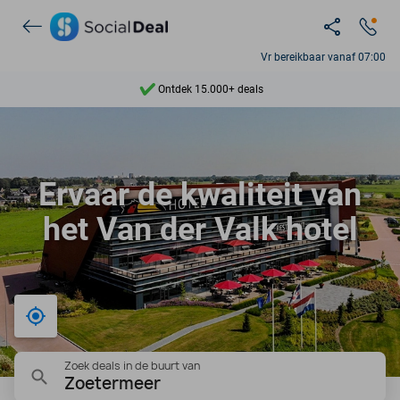
Vr bereikbaar vanaf 07:00
Ontdek 15.000+ deals
7 dagen per week beschikbaar
10+ miljoen leden
Ervaar de kwaliteit van
9,4
het Van der Valk hotel
Ontdek 15.000+ deals
Bij mij in de buurt
Zoek deals in de buurt van
Zoetermeer