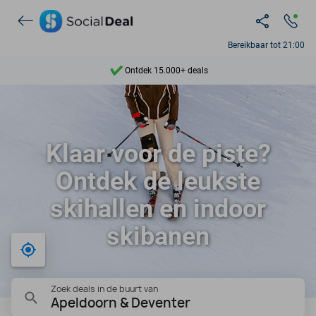
Bereikbaar tot 21:00
Ontdek 15.000+ deals
7 dagen per week beschikbaar
10+ miljoen leden
Klaar voor de piste?
9,4
Ontdek de leukste
Ontdek 15.000+ deals
skihallen en indoor
skibanen
Bij mij in de buurt
Zoek deals in de buurt van
Apeldoorn & Deventer