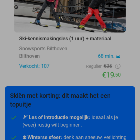
Ski-kennismakingsles (1 uur) + materiaal
Snowsports Bilthoven
Bilthoven
68 min.
Verkocht: 107
€35
Regulier
€19
,50
Skiën met korting: dit maakt het een
topuitje
🎿 Les of introductie mogelijk:
ideaal als je
(weer) rustig wilt beginnen.
❄️ Winterse sfeer:
denk aan sneeuw, verlichting