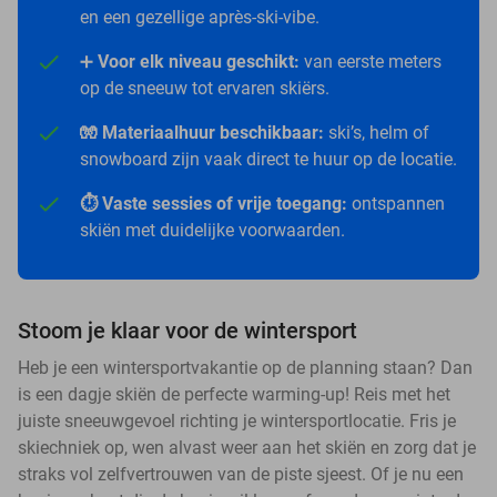
en een gezellige après-ski-vibe.
➕
Voor elk niveau geschikt:
van eerste meters
op de sneeuw tot ervaren skiërs.
🧤 Materiaalhuur beschikbaar:
ski’s, helm of
snowboard zijn vaak direct te huur op de locatie.
⏱️ Vaste sessies of vrije toegang:
ontspannen
skiën met duidelijke voorwaarden.
Stoom je klaar voor de wintersport
Heb je een wintersportvakantie op de planning staan? Dan
is een dagje skiën de perfecte warming-up! Reis met het
juiste sneeuwgevoel richting je wintersportlocatie. Fris je
skiechniek op, wen alvast weer aan het skiën en zorg dat je
straks vol zelfvertrouwen van de piste sjeest. Of je nu een