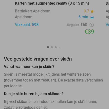
Karten met augmented reality (3 x 15 min)
D
BattleKart Apeldoorn
9.7
A
Apeldoorn
6 min.
A
Verkocht: 598
€60
V
Regulier
€39
Veelgestelde vragen over skiën
Vanaf wanneer kun je skiën?
Skiën is meestal mogelijk tijdens het winterseizoen
(november tot en met februari). De exacte data verschillen
per locatie.
Kun je ski's huren bij een skibaan?
Bij veel skibanen en indoor skihallen kun je ski’s huren,
zodat je zorgeloos geniet.