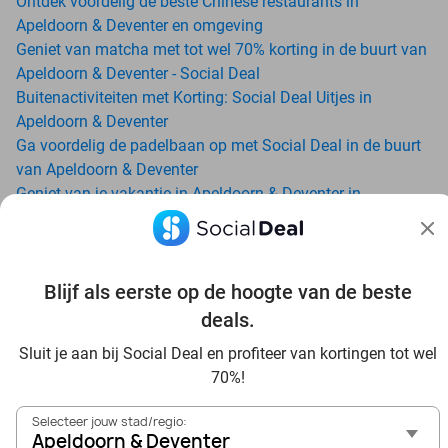
Ontdek voordelig de beste Chinese restaurants in
Apeldoorn & Deventer en omgeving
Geniet van matcha met tot wel 70% korting in de buurt van
Apeldoorn & Deventer - Social Deal
Buitenactiviteiten met Korting: Social Deal Uitjes in
Apeldoorn & Deventer
Ga voordelig de padelbaan op met Social Deal in de buurt
van Apeldoorn & Deventer
Geniet van je vakantie in Apeldoorn & Deventer in
Nederland met Social Deal
Ontdek voordelig Pilates in Apeldoorn & Deventer - Social
Deal
Blijf als eerste op de hoogte van de beste
Ervaar de kwaliteit van het Van der Valk hotel in Apeldoorn
& Deventer en omgeving
deals.
Voordelig genieten bij Sunparks met korting vanuit
Sluit je aan bij Social Deal en profiteer van kortingen tot wel
Apeldoorn & Deventer
70%!
Met hoge korting naar de zonnebank in Apeldoorn &
Deventer
Selecteer jouw stad/regio:
Skiën met korting in Apeldoorn & Deventer? Ontdek de
Apeldoorn & Deventer