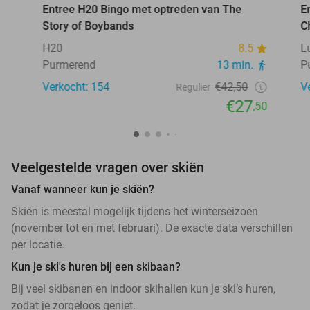
Entree H20 Bingo met optreden van The
E
Story of Boybands
C
H20
8.5
L
Purmerend
13 min.
P
Verkocht: 154
€42,50
V
Regulier
€27
,50
Veelgestelde vragen over skiën
Vanaf wanneer kun je skiën?
Skiën is meestal mogelijk tijdens het winterseizoen
(november tot en met februari). De exacte data verschillen
per locatie.
Kun je ski's huren bij een skibaan?
Bij veel skibanen en indoor skihallen kun je ski’s huren,
zodat je zorgeloos geniet.