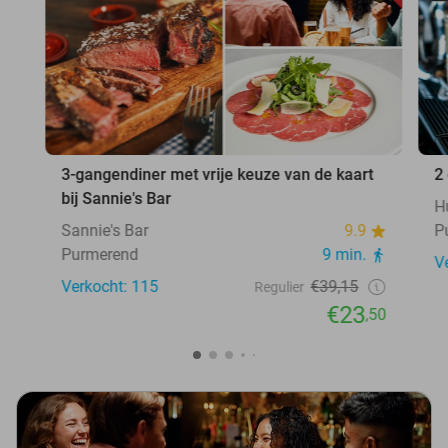
3-gangendiner met vrije keuze van de kaart
2
bij Sannie's Bar
H
Sannie's Bar
9.9
P
Purmerend
9 min.
V
Verkocht: 115
€39,15
Regulier
€23
,50