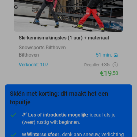
Ski-kennismakingsles (1 uur) + materiaal
Snowsports Bilthoven
Bilthoven
51 min.
Verkocht: 107
€35
Regulier
€19
,50
Skiën met korting: dit maakt het een
topuitje
🎿 Les of introductie mogelijk:
ideaal als je
(weer) rustig wilt beginnen.
❄️ Winterse sfeer:
denk aan sneeuw, verlichting