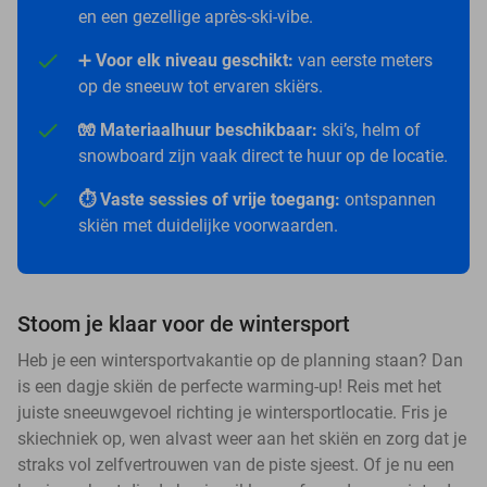
en een gezellige après-ski-vibe.
➕
Voor elk niveau geschikt:
van eerste meters
op de sneeuw tot ervaren skiërs.
🧤 Materiaalhuur beschikbaar:
ski’s, helm of
snowboard zijn vaak direct te huur op de locatie.
⏱️ Vaste sessies of vrije toegang:
ontspannen
skiën met duidelijke voorwaarden.
Stoom je klaar voor de wintersport
Heb je een wintersportvakantie op de planning staan? Dan
is een dagje skiën de perfecte warming-up! Reis met het
juiste sneeuwgevoel richting je wintersportlocatie. Fris je
skiechniek op, wen alvast weer aan het skiën en zorg dat je
straks vol zelfvertrouwen van de piste sjeest. Of je nu een