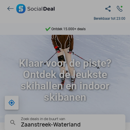
Bereikbaar tot 23:00
Ontdek 15.000+ deals
7 dagen per week beschikbaar
10+ miljoen leden
Klaar voor de piste?
9,4
Ontdek de leukste
Ontdek 15.000+ deals
skihallen en indoor
skibanen
Bij mij in de buurt
Zoek deals in de buurt van
Zaanstreek-Waterland