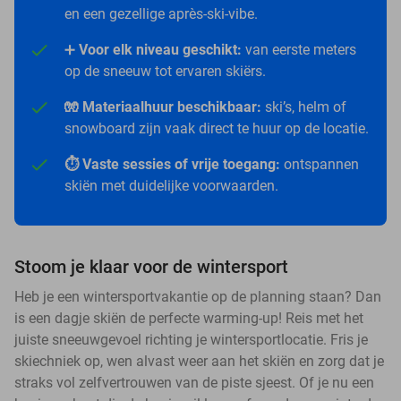
en een gezellige après-ski-vibe.
➕
Voor elk niveau geschikt:
van eerste meters
op de sneeuw tot ervaren skiërs.
🧤 Materiaalhuur beschikbaar:
ski’s, helm of
snowboard zijn vaak direct te huur op de locatie.
⏱️ Vaste sessies of vrije toegang:
ontspannen
skiën met duidelijke voorwaarden.
Stoom je klaar voor de wintersport
Heb je een wintersportvakantie op de planning staan? Dan
is een dagje skiën de perfecte warming-up! Reis met het
juiste sneeuwgevoel richting je wintersportlocatie. Fris je
skiechniek op, wen alvast weer aan het skiën en zorg dat je
straks vol zelfvertrouwen van de piste sjeest. Of je nu een