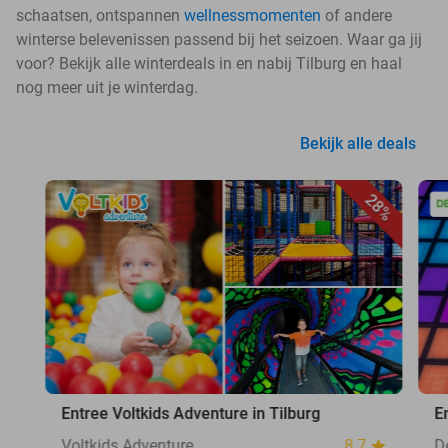
schaatsen, ontspannen
wellnessmomenten
of andere
winterse belevenissen passend bij het seizoen. Waar ga jij
voor? Bekijk alle winterdeals in en nabij Tilburg en haal
nog meer uit je winterdag.
Bekijk alle deals
28%
Entree Voltkids Adventure in Tilburg
E
Voltkids Adventure
8.7
D