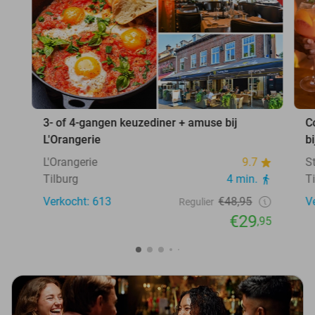
3- of 4-gangen keuzediner + amuse bij
C
L'Orangerie
b
L'Orangerie
9.7
S
Tilburg
4 min.
T
Verkocht: 613
€48,95
V
Regulier
€29
,95