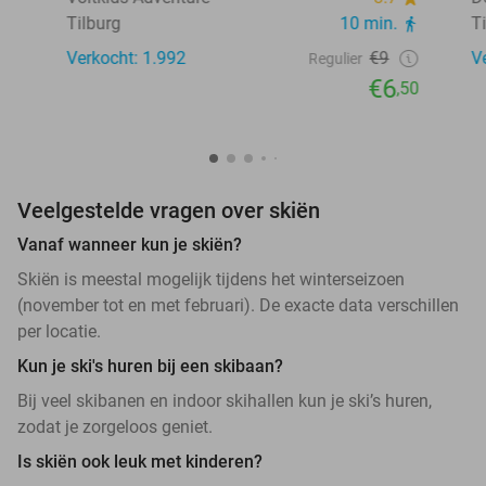
Tilburg
10 min.
T
Verkocht: 1.992
€9
V
Regulier
€6
,50
Veelgestelde vragen over skiën
Vanaf wanneer kun je skiën?
Skiën is meestal mogelijk tijdens het winterseizoen
(november tot en met februari). De exacte data verschillen
per locatie.
Kun je ski's huren bij een skibaan?
Bij veel skibanen en indoor skihallen kun je ski’s huren,
zodat je zorgeloos geniet.
Is skiën ook leuk met kinderen?