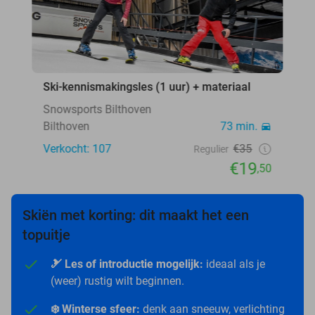
Ski-kennismakingsles (1 uur) + materiaal
Snowsports Bilthoven
Bilthoven
73 min.
Verkocht: 107
€35
Regulier
€19
,50
Skiën met korting: dit maakt het een
topuitje
🎿 Les of introductie mogelijk:
ideaal als je
(weer) rustig wilt beginnen.
❄️ Winterse sfeer:
denk aan sneeuw, verlichting