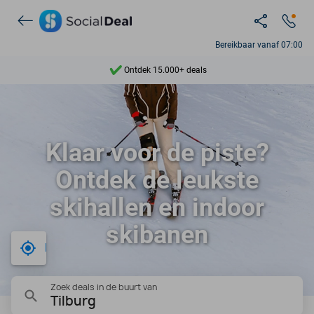
Bereikbaar vanaf 07:00
Ontdek 15.000+ deals
7 dagen per week beschikbaar
10+ miljoen leden
Klaar voor de piste?
9,4
Ontdek de leukste
Ontdek 15.000+ deals
skihallen en indoor
skibanen
Bij mij in de buurt
Zoek deals in de buurt van
Tilburg