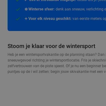
❄️ Winterse sfeer:
denk aan sneeuw, verlichting en
➕
Voor elk niveau geschikt:
van eerste meters op
Stoom je klaar voor de wintersport
Heb je een wintersportvakantie op de planning staan? Dan i
sneeuwgevoel richting je wintersportlocatie. Fris je skiechn
zelfvertrouwen van de piste sjeest. Of je nu een beginner be
puntjes op de i wil zetten: begin jouw skivakantie met een 