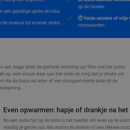
op de locatie.
 een gezellige après-ski-vibe.
⏱️ Vaste sessies of vrij
 de sneeuw tot ervaren skiërs.
voorwaarden.
s een dagje skiën de perfecte warming-up! Reis met het juiste
iek op, wen alvast weer aan het skiën en zorg dat je straks vol
nt die de basis wil leren of een doorgewinterde skiër dit de
voorsprong.
Even opwarmen: hapje of drankje na het 
Na een leuke tijd op de piste is het heerlijk om even op te w
waarbij je geniet van iets warms te drinken of een lekkere sna