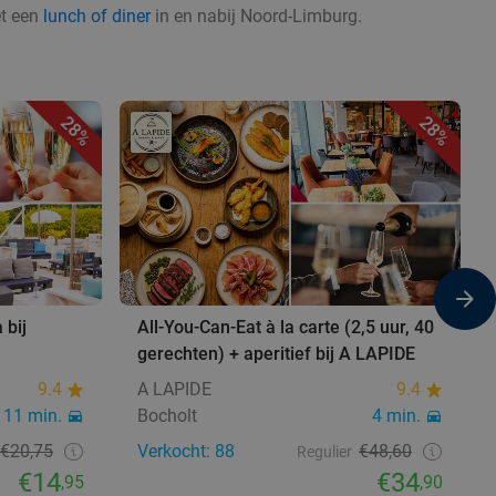
et een
lunch of diner
in en nabij Noord-Limburg.
28%
28%
 bij
All-You-Can-Eat à la carte (2,5 uur, 40
gerechten) + aperitief bij A LAPIDE
9.4
A LAPIDE
9.4
11 min.
Bocholt
4 min.
€20,75
Verkocht: 88
€48,60
Regulier
€14
€34
,95
,90