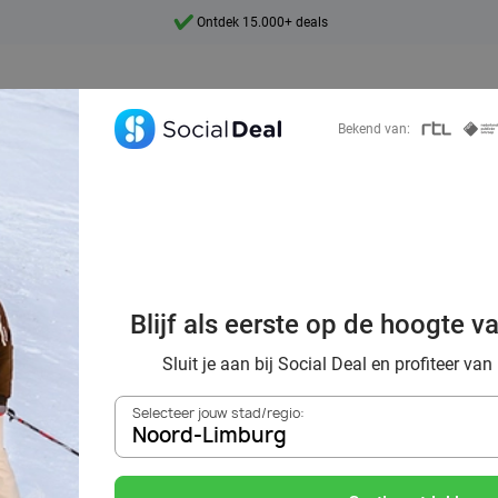
Ontdek 15.000+ deals
7 dagen per week beschikbaar
10+ miljoen leden
Bekend van:
9,4
Ontdek 15.000+ deals
 de piste? Ontdek
Blijf als eerste op de hoogte v
llen en indoor sk
Sluit je aan bij Social Deal en profiteer van
Selecteer jouw stad/regio:
Noord-Limburg
Zoek deals in de buurt van
Noord-Limburg