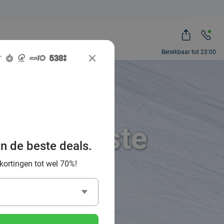
Bereikbaar tot 23:00
 de leukste
an de beste deals.
ibanen
 kortingen tot wel 70%!