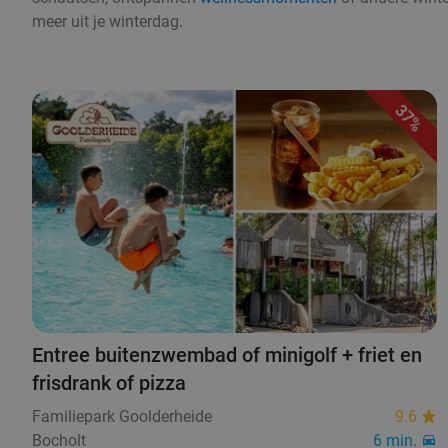
meer uit je winterdag.
37%
Entree buitenzwembad of minigolf + friet en
frisdrank of pizza
Familiepark Goolderheide
9.6
Bocholt
6 min.