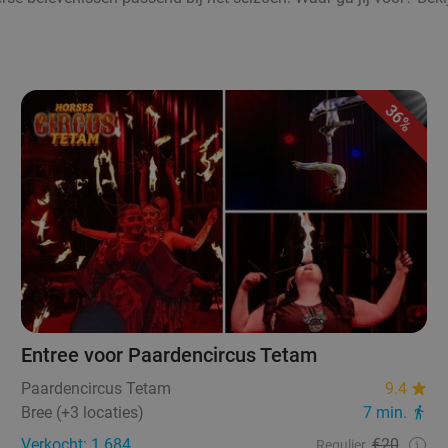
36%
Entree voor Paardencircus Tetam
Paardencircus Tetam
9.4
Bree (+3 locaties)
7 min.
Verkocht: 1.684
€20
Regulier