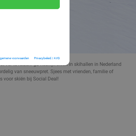
lgemene voorwaarden
Privacybeleid / AVG
 ver te reizen: ga heerlijk skiën in skihallen in Nederland
voordelig van sneeuwpret. Sjees met vrienden, familie of
 voor skiën bij Social Deal!