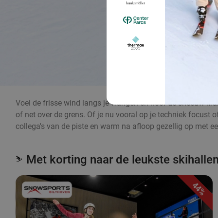
Voel de frisse wind langs je wangen en hoor de sneeuw kraken
of net over de grens. Of je nu vooral op je techniek focust o
collega's van de piste en warm na afloop gezellig op met ee
Met korting naar de leukste skihalle
⛷️
44%