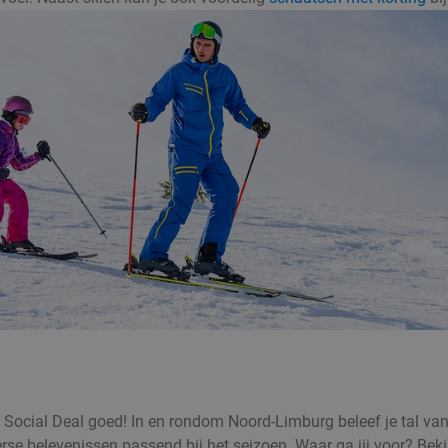
bij Social Deal goed! In en rondom Noord-Limburg beleef je tal va
rse belevenissen passend bij het seizoen. Waar ga jij voor? Beki