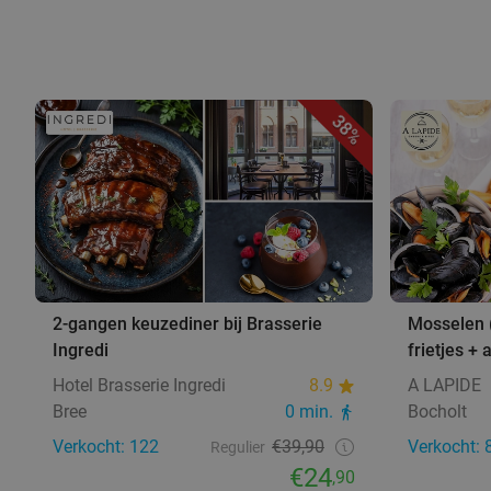
38%
2-gangen keuzediner bij Brasserie
Mosselen 
Ingredi
frietjes + 
Hotel Brasserie Ingredi
8.9
A LAPIDE
Bree
0 min.
Bocholt
Verkocht: 122
€39,90
Verkocht: 
Regulier
€24
,90