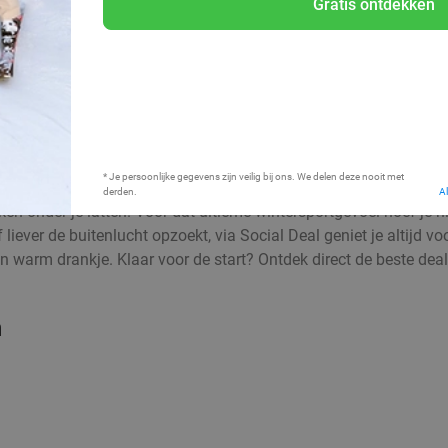
Gratis ontdekken
Bij mij in de buurt
* Je persoonlijke gegevens zijn veilig bij ons. We delen deze nooit met
derden.
A
 onder je latten. Voor dat ultieme wintersportgevoel hoef je niet
f liever de buitenlucht opzoekt, via Social Deal geniet je altijd 
n warm drankje. Klaar voor de start? Ontdek direct de beste deals
n