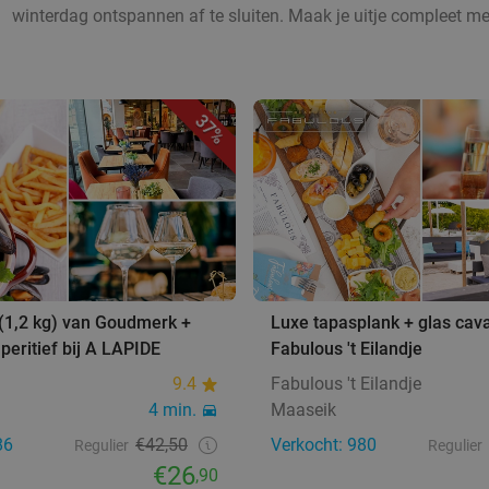
winterdag ontspannen af te sluiten. Maak je uitje compleet m
37%
(1,2 kg) van Goudmerk +
Luxe tapasplank + glas cava
aperitief bij A LAPIDE
Fabulous 't Eilandje
9.4
Fabulous 't Eilandje
4 min.
Maaseik
86
€42,50
Verkocht: 980
Regulier
Regulier
€26
,90