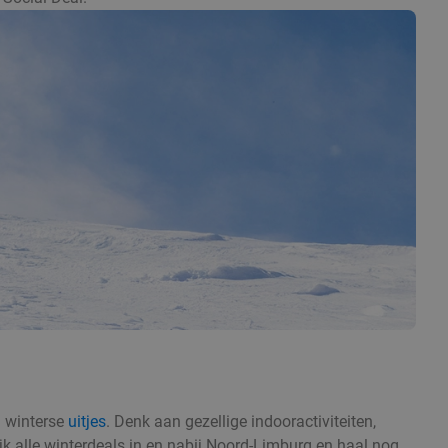
n winterse
uitjes
. Denk aan gezellige indooractiviteiten,
jk alle winterdeals in en nabij Noord-Limburg en haal nog