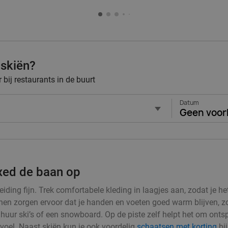
 skiën?
bij restaurants in de buurt
Datum
Geen voor
axed de baan op
iding fijn. Trek comfortabele kleding in laagjes aan, zodat je he
 zorgen ervoor dat je handen en voeten goed warm blijven, zodat
en huur ski’s of een snowboard. Op de piste zelf helpt het om ont
evoel. Naast skiën kun je ook voordelig
schaatsen met korting
bij