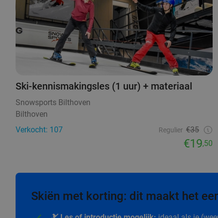
Ski-kennismakingsles (1 uur) + materiaal
Snowsports Bilthoven
Bilthoven
Verkocht: 107
€35
Regulier
€19
,50
Skiën met korting: dit maakt het een
🎿 Les of introductie mogelijk:
ideaal als je (wee