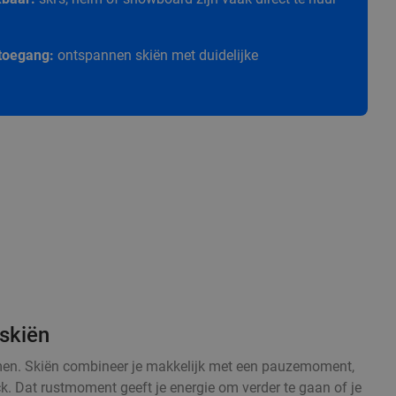
e toegang:
ontspannen skiën met duidelijke
skiën
armen. Skiën combineer je makkelijk met een pauzemoment,
ck. Dat rustmoment geeft je energie om verder te gaan of je