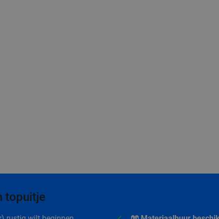
 topuitje
r) rustig wilt beginnen.
🧤 Materiaalhuur beschi