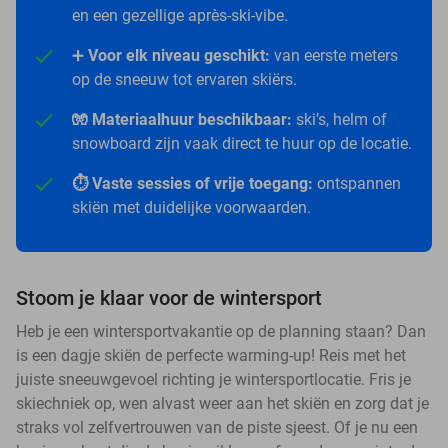
en een gezellige après-ski-vibe.
➕
Voor elk niveau geschikt:
van eerste meters
op de sneeuw tot ervaren skiërs.
🧤 Materiaalhuur beschikbaar:
ski’s, helm of
snowboard zijn vaak direct te huur op de locatie.
⏱️ Vaste sessies of vrije toegang:
ontspannen
skiën met duidelijke voorwaarden.
Stoom je klaar voor de wintersport
Heb je een wintersportvakantie op de planning staan? Dan
is een dagje skiën de perfecte warming-up! Reis met het
juiste sneeuwgevoel richting je wintersportlocatie. Fris je
skiechniek op, wen alvast weer aan het skiën en zorg dat je
straks vol zelfvertrouwen van de piste sjeest. Of je nu een