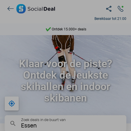
Bereikbaar tot 21:00
Ontdek 15.000+ deals
7 dagen per week beschikbaar
10+ miljoen leden
Klaar voor de piste?
9,4
Ontdek de leukste
Ontdek 15.000+ deals
skihallen en indoor
skibanen
Bij mij in de buurt
Zoek deals in de buurt van
Essen