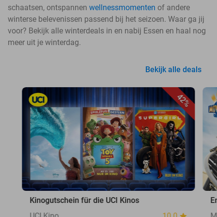
schaatsen, ontspannen
wellnessmomenten
of andere
winterse belevenissen passend bij het seizoen. Waar ga jij
voor? Bekijk alle winterdeals in en nabij Essen en haal nog
meer uit je winterdag.
Bekijk alle deals
42%
Kinogutschein für die UCI Kinos
E
UCI Kino
10.0
M