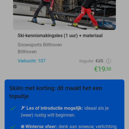
Ski-kennismakingsles (1 uur) + materiaal
Snowsports Bilthoven
Bilthoven
Verkocht: 107
€35
Regulier
€19
,50
Skiën met korting: dit maakt het een
topuitje
🎿 Les of introductie mogelijk:
ideaal als je
(weer) rustig wilt beginnen.
❄️ Winterse sfeer:
denk aan sneeuw, verlichting