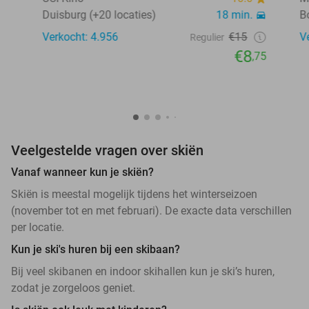
Duisburg (+20 locaties)
18 min.
B
Verkocht: 4.956
€15
V
Regulier
€8
,75
Veelgestelde vragen over skiën
Vanaf wanneer kun je skiën?
Skiën is meestal mogelijk tijdens het winterseizoen
(november tot en met februari). De exacte data verschillen
per locatie.
Kun je ski's huren bij een skibaan?
Bij veel skibanen en indoor skihallen kun je ski’s huren,
zodat je zorgeloos geniet.