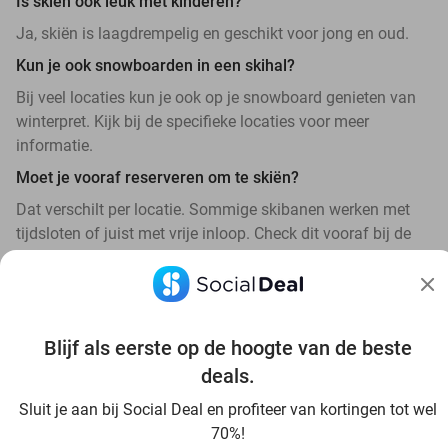
Is skiën ook leuk met kinderen?
Ja, skiën is laagdrempelig en geschikt voor jong en oud.
Kun je ook snowboarden in een skihal?
Bij veel locaties kun je ook op je snowboard genieten van
winterpret. Kijk bij de specifieke locaties voor meer
informatie.
Moet je vooraf reserveren om te skiën?
Dat verschilt per locatie. Sommige skibanen werken met
tijdsloten of juist met vrije inloop. Check dit vooraf bij de
locatie of deal.
Blijf als eerste op de hoogte van de beste
deals.
Ontdek alle topdeals in jouw omgeving
Sluit je aan bij Social Deal en profiteer van kortingen tot wel
70%!