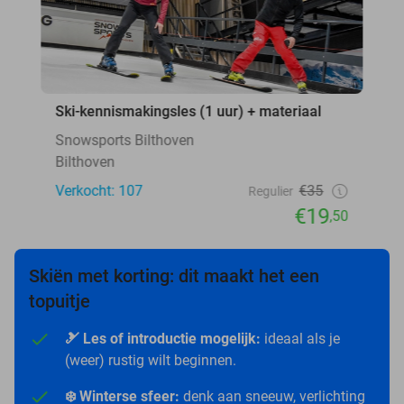
Ski-kennismakingsles (1 uur) + materiaal
Snowsports Bilthoven
Bilthoven
Verkocht: 107
€35
Regulier
€19
,50
Skiën met korting: dit maakt het een
topuitje
🎿 Les of introductie mogelijk:
ideaal als je
(weer) rustig wilt beginnen.
❄️ Winterse sfeer:
denk aan sneeuw, verlichting