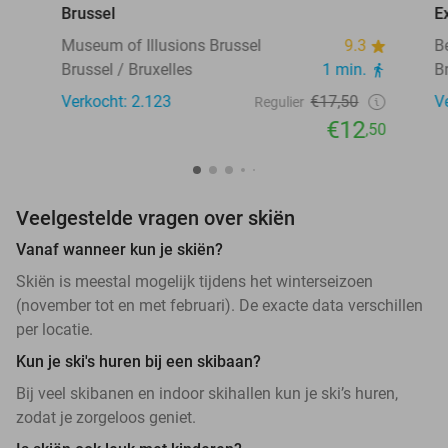
Brussel
E
Museum of Illusions Brussel
9.3
B
Brussel / Bruxelles
1 min.
B
Verkocht: 2.123
€17,50
V
Regulier
€12
,50
Veelgestelde vragen over skiën
Vanaf wanneer kun je skiën?
Skiën is meestal mogelijk tijdens het winterseizoen
(november tot en met februari). De exacte data verschillen
per locatie.
Kun je ski's huren bij een skibaan?
Bij veel skibanen en indoor skihallen kun je ski’s huren,
zodat je zorgeloos geniet.