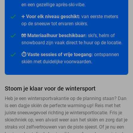
en een gezellige après-ski-vibe.
➕
Voor elk niveau geschikt:
van eerste meters
op de sneeuw tot ervaren skiërs.
🧤 Materiaalhuur beschikbaar:
ski’s, helm of
snowboard zijn vaak direct te huur op de locatie.
⏱️ Vaste sessies of vrije toegang:
ontspannen
skiën met duidelijke voorwaarden.
Stoom je klaar voor de wintersport
Heb je een wintersportvakantie op de planning staan? Dan
is een dagje skiën de perfecte warming-up! Reis met het
juiste sneeuwgevoel richting je wintersportlocatie. Fris je
skiechniek op, wen alvast weer aan het skiën en zorg dat je
straks vol zelfvertrouwen van de piste sjeest. Of je nu een