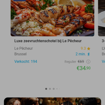
Luxe zeevruchtenschotel bij Le Pêcheur
3
Le Pêcheur
9.3
L
Brussel
2 min.
B
Verkocht: 194
€69
V
Regulier
€34
,90