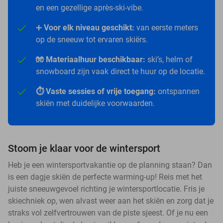
en een gezellige après-ski-vibe.
➕
Voor elk niveau geschikt:
van eerste meters
op de sneeuw tot ervaren skiërs.
🧤 Materiaalhuur beschikbaar:
ski’s, helm of
snowboard zijn vaak direct te huur op de locatie.
⏱️ Vaste sessies of vrije toegang:
ontspannen
skiën met duidelijke voorwaarden.
Stoom je klaar voor de wintersport
Heb je een wintersportvakantie op de planning staan? Dan
is een dagje skiën de perfecte warming-up! Reis met het
juiste sneeuwgevoel richting je wintersportlocatie. Fris je
skiechniek op, wen alvast weer aan het skiën en zorg dat je
straks vol zelfvertrouwen van de piste sjeest. Of je nu een