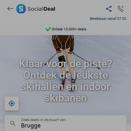
Bereikbaar vanaf 07:00
Ontdek 15.000+ deals
7 dagen per week beschikbaar
10+ miljoen leden
Klaar voor de piste?
9,4
Ontdek de leukste
Ontdek 15.000+ deals
skihallen en indoor
skibanen
Bij mij in de buurt
Zoek deals in de buurt van
Brugge