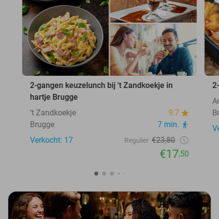
2-gangen keuzelunch bij 't Zandkoekje in
2
hartje Brugge
Ar
't Zandkoekje
9.7
B
Brugge
7 min.
V
Verkocht: 17
€23,80
Regulier
€17
,50