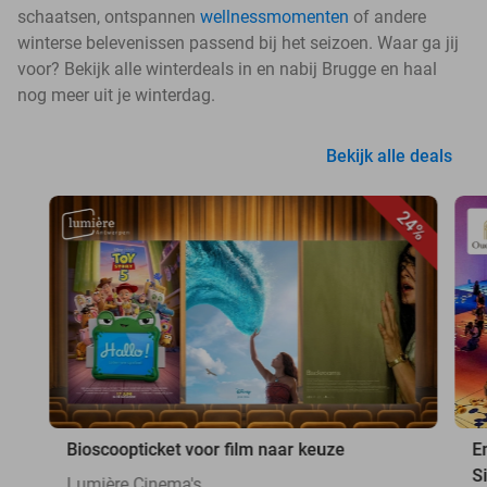
schaatsen, ontspannen
wellnessmomenten
of andere
winterse belevenissen passend bij het seizoen. Waar ga jij
voor? Bekijk alle winterdeals in en nabij Brugge en haal
nog meer uit je winterdag.
Bekijk alle deals
24%
Bioscoopticket voor film naar keuze
E
S
Lumière Cinema's