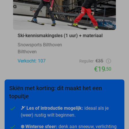
Ski-kennismakingsles (1 uur) + materiaal
Snowsports Bilthoven
Bilthoven
Verkocht: 107
€35
Regulier
€19
,50
Skiën met korting: dit maakt het een
topuitje
🎿 Les of introductie mogelijk:
ideaal als je
(weer) rustig wilt beginnen.
❄️ Winterse sfeer:
denk aan sneeuw, verlichting