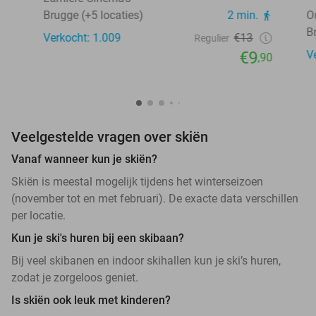
Brugge (+5 locaties)
2 min.
O
B
Verkocht: 1.009
€13
Regulier
€9
V
,90
Veelgestelde vragen over skiën
Vanaf wanneer kun je skiën?
Skiën is meestal mogelijk tijdens het winterseizoen
(november tot en met februari). De exacte data verschillen
per locatie.
Kun je ski's huren bij een skibaan?
Bij veel skibanen en indoor skihallen kun je ski’s huren,
zodat je zorgeloos geniet.
Is skiën ook leuk met kinderen?