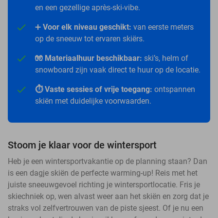
en een gezellige après-ski-vibe.
➕
Voor elk niveau geschikt:
van eerste meters
op de sneeuw tot ervaren skiërs.
🧤 Materiaalhuur beschikbaar:
ski’s, helm of
snowboard zijn vaak direct te huur op de locatie.
⏱️ Vaste sessies of vrije toegang:
ontspannen
skiën met duidelijke voorwaarden.
Stoom je klaar voor de wintersport
Heb je een wintersportvakantie op de planning staan? Dan
is een dagje skiën de perfecte warming-up! Reis met het
juiste sneeuwgevoel richting je wintersportlocatie. Fris je
skiechniek op, wen alvast weer aan het skiën en zorg dat je
straks vol zelfvertrouwen van de piste sjeest. Of je nu een