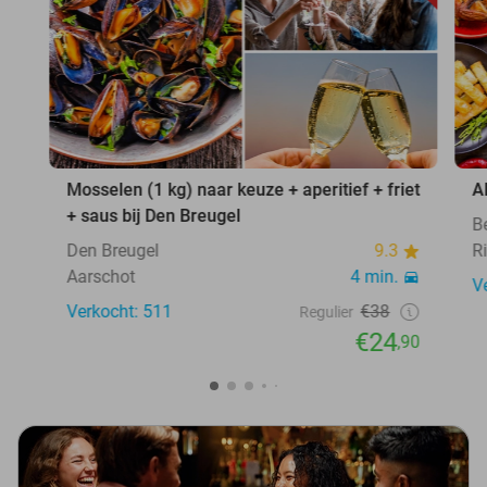
Mosselen (1 kg) naar keuze + aperitief + friet
A
+ saus bij Den Breugel
B
Den Breugel
9.3
Ri
Aarschot
4 min.
V
Verkocht: 511
€38
Regulier
€24
,90