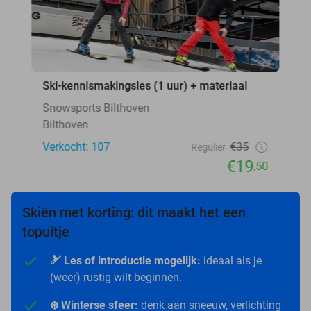
Ski-kennismakingsles (1 uur) + materiaal
Snowsports Bilthoven
Bilthoven
Verkocht: 107
€35
Regulier
€19
,50
Skiën met korting: dit maakt het een
topuitje
🎿 Les of introductie mogelijk:
ideaal als je
(weer) rustig wilt beginnen.
❄️ Winterse sfeer:
denk aan sneeuw, verlichting