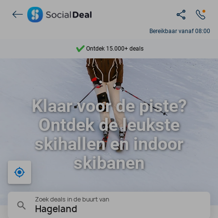
Bereikbaar vanaf 08:00
Ontdek 15.000+ deals
7 dagen per week beschikbaar
10+ miljoen leden
Klaar voor de piste?
9,4
Ontdek de leukste
Ontdek 15.000+ deals
skihallen en indoor
skibanen
Bij mij in de buurt
Zoek deals in de buurt van
Hageland