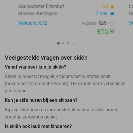
Saunacenter Elzenhof
8.6
L
Meensel-Kiezegem
7 min.
D
Verkocht: 872
€25
V
Regulier
€15
,90
Veelgestelde vragen over skiën
Vanaf wanneer kun je skiën?
Skiën is meestal mogelijk tijdens het winterseizoen
(november tot en met februari). De exacte data verschillen
per locatie.
Kun je ski's huren bij een skibaan?
Bij veel skibanen en indoor skihallen kun je ski’s huren,
zodat je zorgeloos geniet.
Is skiën ook leuk met kinderen?