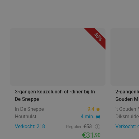
40%
3-gangen keuzelunch of -diner bij In
2-gangenlun
De Sneppe
Gouden M
In De Sneppe
9.4
't Gouden
Houthulst
4 min.
Diksmuide
Verkocht: 218
€53
Verkocht: 
Regulier
€31
,90