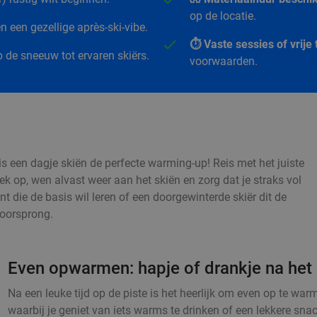
op de locatie.
 een gezellige après-ski-vibe.
⏱️ Vaste sessies of vrij
 de sneeuw tot ervaren skiërs.
voorwaarden.
s een dagje skiën de perfecte warming-up! Reis met het juiste
iek op, wen alvast weer aan het skiën en zorg dat je straks vol
nt die de basis wil leren of een doorgewinterde skiër dit de
voorsprong.
Even opwarmen: hapje of drankje na het 
Na een leuke tijd op de piste is het heerlijk om even op te w
waarbij je geniet van iets warms te drinken of een lekkere sna