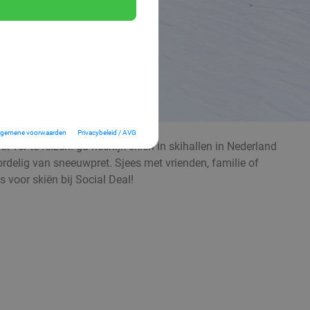
lgemene voorwaarden
Privacybeleid / AVG
 ver te reizen: ga heerlijk skiën in skihallen in Nederland
voordelig van sneeuwpret. Sjees met vrienden, familie of
 voor skiën bij Social Deal!