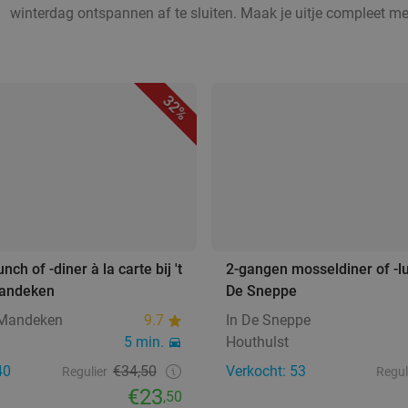
winterdag ontspannen af te sluiten. Maak je uitje compleet m
32%
ch of -diner à la carte bij 't
2-gangen mosseldiner of -lu
andeken
De Sneppe
 Mandeken
9.7
In De Sneppe
5 min.
Houthulst
40
€34,50
Verkocht: 53
Regulier
Regul
€23
,50