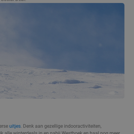
terse
uitjes
. Denk aan gezellige indooractiviteiten,
jk alle winterdeals in en nabij Westhoek en haal nog meer