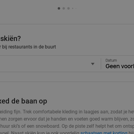
 skiën?
bij restaurants in de buurt
Datum
Geen voor
axed de baan op
iding fijn. Trek comfortabele kleding in laagjes aan, zodat je he
 zorgen ervoor dat je handen en voeten goed warm blijven, zodat
en huur ski’s of een snowboard. Op de piste zelf helpt het om ont
evoel. Naast skiën kun je ook voordelig
schaatsen met korting
bij