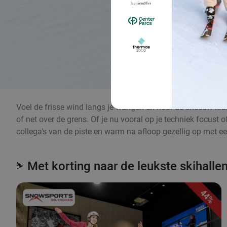
Voel de frisse wind langs je wangen en hoor de sneeuw kraken
of net over de grens. Of je nu vooral op je techniek focust o
collega's van de piste en warm na afloop gezellig op met ee
Met korting naar de leukste skihalle
⛷️
44%