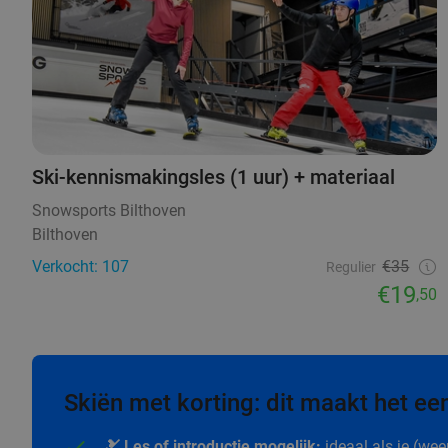
Ski-kennismakingsles (1 uur) + materiaal
Snowsports Bilthoven
Bilthoven
Verkocht: 107
€35
Regulier
€19
,50
Skiën met korting: dit maakt het een
🎿 Les of introductie mogelijk:
ideaal als je (wee