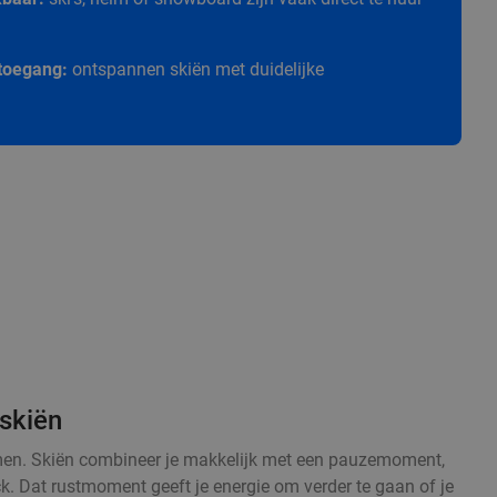
e toegang:
ontspannen skiën met duidelijke
skiën
armen. Skiën combineer je makkelijk met een pauzemoment,
ck. Dat rustmoment geeft je energie om verder te gaan of je