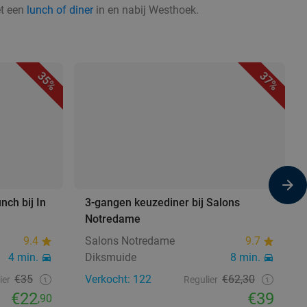
et een
lunch of diner
in en nabij Westhoek.
35%
37%
nch bij In
3-gangen keuzediner bij Salons
Notredame
9.4
Salons Notredame
9.7
4 min.
Diksmuide
8 min.
€35
Verkocht: 122
€62,30
ier
Regulier
€22
€39
,90