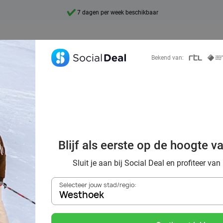
7 dagen per week beschikbaar
10+ miljoen leden
9,4
Bekend van:
Ontdek 15.000+ deals
 de piste? Ontdek
Blijf als eerste op de hoogte v
llen en indoor sk
Sluit je aan bij Social Deal en profiteer van
Selecteer jouw stad/regio:
Westhoek
Zoek deals in de buurt van
Westhoek