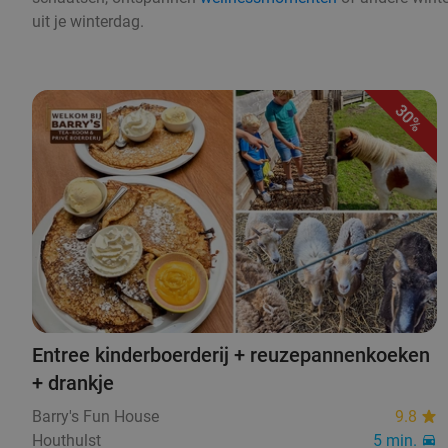
uit je winterdag.
30%
Entree kinderboerderij + reuzepannenkoeken
+ drankje
Barry's Fun House
9.8
Houthulst
5 min.