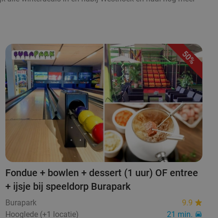
50%
Fondue + bowlen + dessert (1 uur) OF entree
+ ijsje bij speeldorp Burapark
Burapark
9.9
Hooglede (+1 locatie)
21 min.