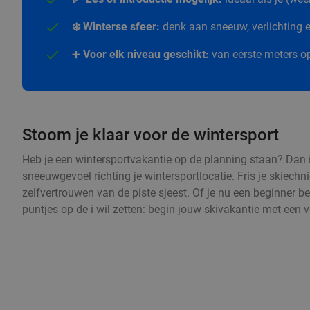
❄️ Winterse sfeer:
denk aan sneeuw, verlichting en
➕
Voor elk niveau geschikt:
van eerste meters op
Stoom je klaar voor de wintersport
Heb je een wintersportvakantie op de planning staan? Dan i
sneeuwgevoel richting je wintersportlocatie. Fris je skiechn
zelfvertrouwen van de piste sjeest. Of je nu een beginner be
puntjes op de i wil zetten: begin jouw skivakantie met een 