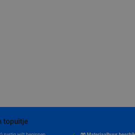
 topuitje
r) rustig wilt beginnen.
🧤 Materiaalhuur beschi