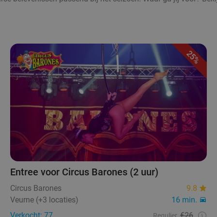
25%
Entree voor Circus Barones (2 uur)
Circus Barones
9.8
Veurne (+3 locaties)
16 min.
Verkocht: 77
€26
Regulier