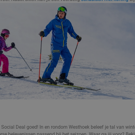
bij Social Deal goed! In en rondom Westhoek beleef je tal van win
rse belevenissen passend bij het seizoen. Waar ga jij voor? Beki