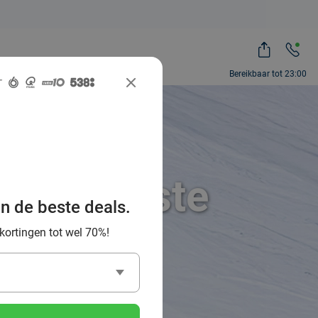
Bereikbaar tot 23:00
 de leukste
an de beste deals.
ibanen
 kortingen tot wel 70%!