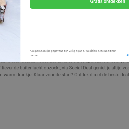
Gratis ontdekken
Bij mij in de buurt
* Je persoonlijke gegevens zijn veilig bij ons. We delen deze nooit met
derden.
A
 onder je latten. Voor dat ultieme wintersportgevoel hoef je niet
f liever de buitenlucht opzoekt, via Social Deal geniet je altijd 
n warm drankje. Klaar voor de start? Ontdek direct de beste deals
n