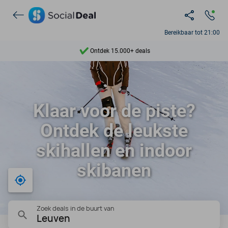
Bereikbaar tot 21:00
Ontdek 15.000+ deals
7 dagen per week beschikbaar
10+ miljoen leden
Klaar voor de piste?
9,4
Ontdek de leukste
Ontdek 15.000+ deals
skihallen en indoor
skibanen
Bij mij in de buurt
Zoek deals in de buurt van
Leuven