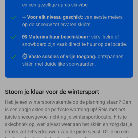
en een gezellige après-ski-vibe.
➕
Voor elk niveau geschikt:
van eerste meters
op de sneeuw tot ervaren skiërs.
🧤 Materiaalhuur beschikbaar:
ski’s, helm of
snowboard zijn vaak direct te huur op de locatie.
⏱️ Vaste sessies of vrije toegang:
ontspannen
skiën met duidelijke voorwaarden.
Stoom je klaar voor de wintersport
Heb je een wintersportvakantie op de planning staan? Dan
is een dagje skiën de perfecte warming-up! Reis met het
juiste sneeuwgevoel richting je wintersportlocatie. Fris je
skiechniek op, wen alvast weer aan het skiën en zorg dat je
straks vol zelfvertrouwen van de piste sjeest. Of je nu een