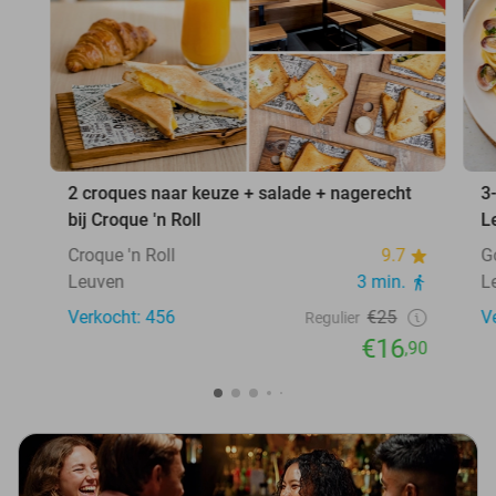
2 croques naar keuze + salade + nagerecht
3
bij Croque 'n Roll
L
Croque 'n Roll
9.7
G
Leuven
3 min.
L
Verkocht: 456
€25
V
Regulier
€16
,90