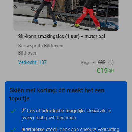
Ski-kennismakingsles (1 uur) + materiaal
Snowsports Bilthoven
Bilthoven
Verkocht: 107
€35
Regulier
€19
,50
Skiën met korting: dit maakt het een
topuitje
🎿 Les of introductie mogelijk:
ideaal als je
(weer) rustig wilt beginnen.
❄️ Winterse sfeer:
denk aan sneeuw, verlichting