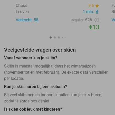
Chaos
9.6
F
Leuven
1 min.
Bi
Verkocht: 58
€26
V
Regulier
€13
Veelgestelde vragen over skiën
Vanaf wanneer kun je skiën?
Skiën is meestal mogelijk tijdens het winterseizoen
(november tot en met februari). De exacte data verschillen
per locatie.
Kun je ski's huren bij een skibaan?
Bij veel skibanen en indoor skihallen kun je ski’s huren,
zodat je zorgeloos geniet.
Is skiën ook leuk met kinderen?