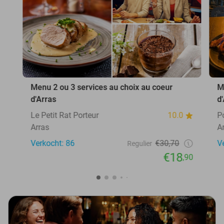
Menu 2 ou 3 services au choix au coeur
M
d'Arras
d
Le Petit Rat Porteur
10.0
P
Arras
A
Verkocht: 86
€30,70
V
Regulier
€18
,90