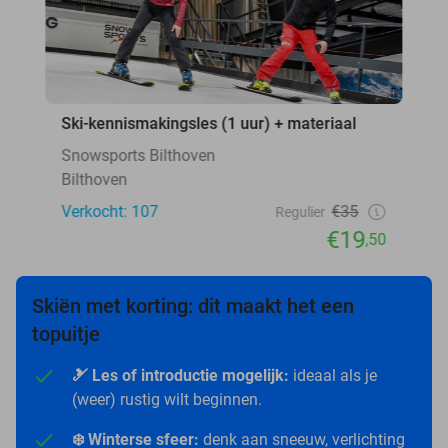
Ski-kennismakingsles (1 uur) + materiaal
Snowsports Bilthoven
Bilthoven
Verkocht: 107
€35
Regulier
€19
,50
Skiën met korting: dit maakt het een
topuitje
🎿 Les of introductie mogelijk:
ideaal als je
(weer) rustig wilt beginnen.
❄️ Winterse sfeer:
denk aan sneeuw, verlichting