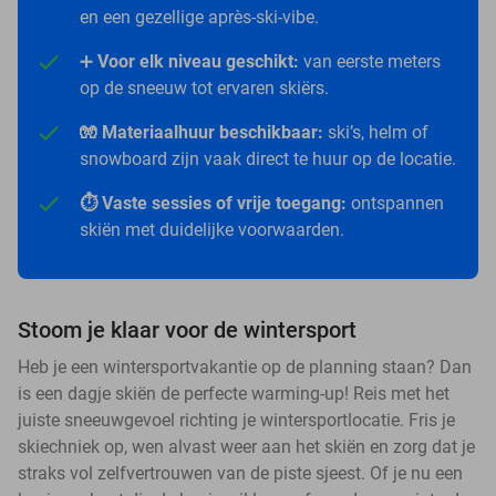
en een gezellige après-ski-vibe.
➕
Voor elk niveau geschikt:
van eerste meters
op de sneeuw tot ervaren skiërs.
🧤 Materiaalhuur beschikbaar:
ski’s, helm of
snowboard zijn vaak direct te huur op de locatie.
⏱️ Vaste sessies of vrije toegang:
ontspannen
skiën met duidelijke voorwaarden.
Stoom je klaar voor de wintersport
Heb je een wintersportvakantie op de planning staan? Dan
is een dagje skiën de perfecte warming-up! Reis met het
juiste sneeuwgevoel richting je wintersportlocatie. Fris je
skiechniek op, wen alvast weer aan het skiën en zorg dat je
straks vol zelfvertrouwen van de piste sjeest. Of je nu een