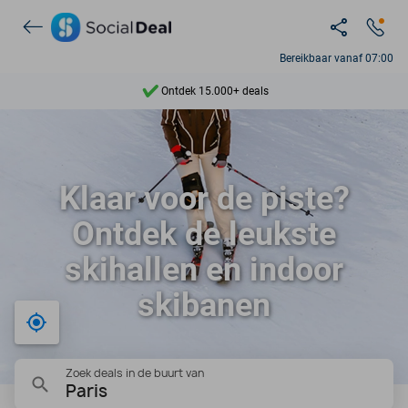
Bereikbaar vanaf 07:00
Ontdek 15.000+ deals
7 dagen per week beschikbaar
10+ miljoen leden
Klaar voor de piste?
9,4
Ontdek de leukste
Ontdek 15.000+ deals
skihallen en indoor
skibanen
Bij mij in de buurt
Zoek deals in de buurt van
Paris