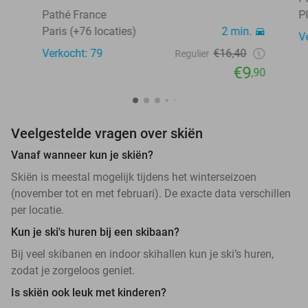
Pathé France
Pl
Paris (+76 locaties)
2 min.
V
Verkocht: 79
€16,40
Regulier
€9
,90
Veelgestelde vragen over skiën
Vanaf wanneer kun je skiën?
Skiën is meestal mogelijk tijdens het winterseizoen
(november tot en met februari). De exacte data verschillen
per locatie.
Kun je ski's huren bij een skibaan?
Bij veel skibanen en indoor skihallen kun je ski’s huren,
zodat je zorgeloos geniet.
Is skiën ook leuk met kinderen?