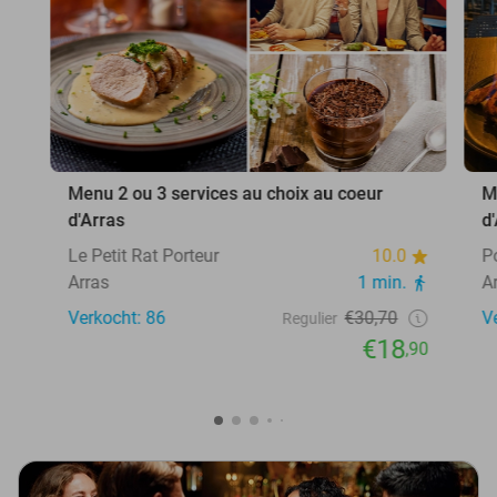
Menu 2 ou 3 services au choix au coeur
M
d'Arras
d
Le Petit Rat Porteur
10.0
P
Arras
1 min.
A
Verkocht: 86
€30,70
V
Regulier
€18
,90