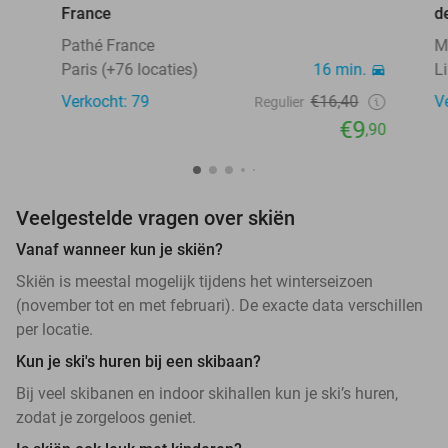
France
de
Pathé France
M
Paris (+76 locaties)
16 min.
Li
Verkocht: 79
€16,40
V
Regulier
€9
,90
Veelgestelde vragen over skiën
Vanaf wanneer kun je skiën?
Skiën is meestal mogelijk tijdens het winterseizoen
(november tot en met februari). De exacte data verschillen
per locatie.
Kun je ski's huren bij een skibaan?
Bij veel skibanen en indoor skihallen kun je ski’s huren,
zodat je zorgeloos geniet.