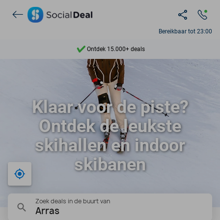
Bereikbaar tot 23:00
Ontdek 15.000+ deals
7 dagen per week beschikbaar
10+ miljoen leden
Klaar voor de piste?
9,4
Ontdek de leukste
Ontdek 15.000+ deals
skihallen en indoor
skibanen
Bij mij in de buurt
Zoek deals in de buurt van
Arras