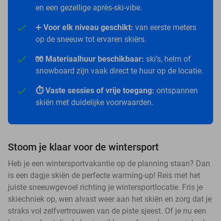
en een gezellige après-ski-vibe.
➕
Voor elk niveau geschikt:
van eerste meters
op de sneeuw tot ervaren skiërs.
🧤 Materiaalhuur beschikbaar:
ski’s, helm of
snowboard zijn vaak direct te huur op de locatie.
⏱️ Vaste sessies of vrije toegang:
ontspannen
skiën met duidelijke voorwaarden.
Stoom je klaar voor de wintersport
Heb je een wintersportvakantie op de planning staan? Dan
is een dagje skiën de perfecte warming-up! Reis met het
juiste sneeuwgevoel richting je wintersportlocatie. Fris je
skiechniek op, wen alvast weer aan het skiën en zorg dat je
straks vol zelfvertrouwen van de piste sjeest. Of je nu een