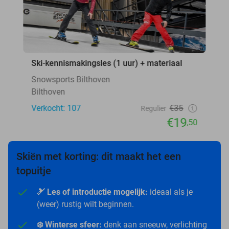
Ski-kennismakingsles (1 uur) + materiaal
Snowsports Bilthoven
Bilthoven
Verkocht: 107
€35
Regulier
€19
,50
Skiën met korting: dit maakt het een
topuitje
🎿 Les of introductie mogelijk:
ideaal als je
(weer) rustig wilt beginnen.
❄️ Winterse sfeer:
denk aan sneeuw, verlichting