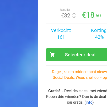
Regulier
€18
€32
,50
Verkocht:
Korting
161
42%
shopping_cart
Selecteer deal
navi
Dagelijks om middernacht nieuw
Social Deals. Wees snel, op = op
Gratis?!
- Deel deze deal met vrien
Kopen drie vrienden? Dan is de deal
jou gratis! (
info
)