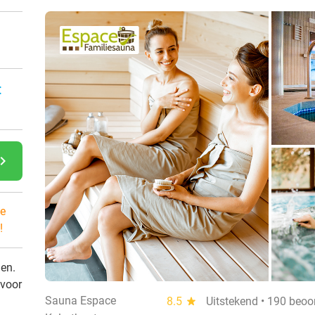
:
gate_next
e
!
den.
 voor
Sauna Espace
8.5
star
Uitstekend • 190 beoo