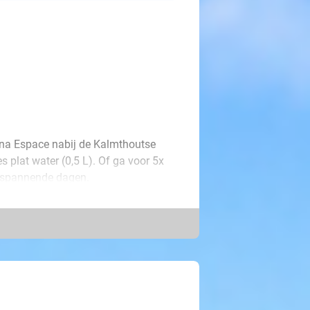
na Espace nabij de Kalmthoutse
 plat water (0,5 L). Of ga voor 5x
ntspannende dagen.
 blokhutsauna, Turks stoombad,
ele dag vertoeven in deze oase van
rboren!