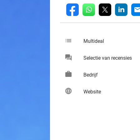
whatsapp
linkedin
fb
mai
list
keybo
Multideal
chat
keybo
Selectie van recensies
work
keybo
Bedrijf
language
keybo
Website