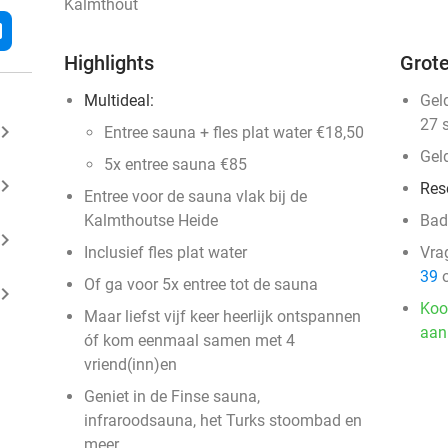
Kalmthout
l
Highlights
Grote
Multideal:
Gel
27 
ard_arrow_right
Entree sauna + fles plat water €18,50
Gel
5x entree sauna €85
ard_arrow_right
Res
Entree voor de sauna vlak bij de
Kalmthoutse Heide
Bad
ard_arrow_right
Inclusief fles plat water
Vra
39
o
Of ga voor 5x entree tot de sauna
ard_arrow_right
Koo
Maar liefst vijf keer heerlijk ontspannen
aan
óf kom eenmaal samen met 4
vriend(inn)en
Geniet in de Finse sauna,
infraroodsauna, het Turks stoombad en
meer