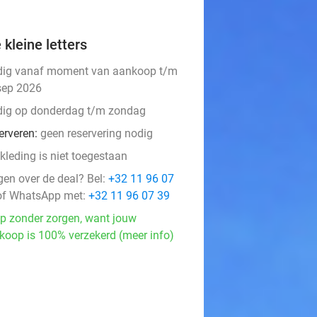
 kleine letters
dig vanaf moment van aankoop t/m
sep 2026
dig op donderdag t/m zondag
erveren:
geen reservering nodig
kleding is niet toegestaan
gen over de deal? Bel:
+32 11 96 07
f WhatsApp met:
+32 11 96 07 39
p zonder zorgen, want jouw
koop is 100% verzekerd (meer info)