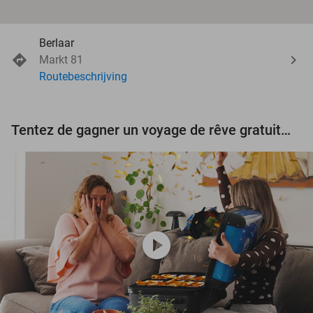
Berlaar
Markt 81
Routebeschrijving
Tentez de gagner un voyage de rêve gratuit d'une valeur de 3.000 € !
play_circle