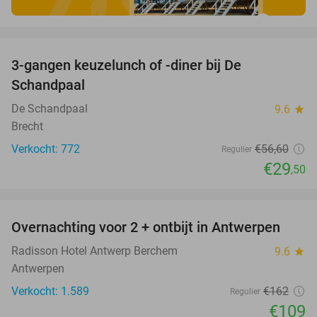
favorite_border
3-gangen keuzelunch of -diner bij De
48%
Schandpaal
De Schandpaal
9.6
star
Brecht
Verkocht: 772
€56
,60
Regulier
€29
,50
favorite_border
Overnachting voor 2 + ontbijt in Antwerpen
33%
Radisson Hotel Antwerp Berchem
9.6
star
Antwerpen
Verkocht: 1.589
€162
Regulier
€109