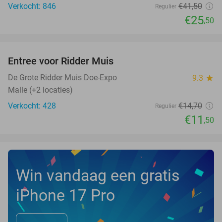
Verkocht: 846
€41
,50
Regulier
€25
,50
favorite_border
Entree voor Ridder Muis
22%
De Grote Ridder Muis Doe-Expo
9.3
star
Malle (+2 locaties)
Verkocht: 428
€14
,70
Regulier
€11
,50
Win vandaag een gratis
iPhone 17 Pro