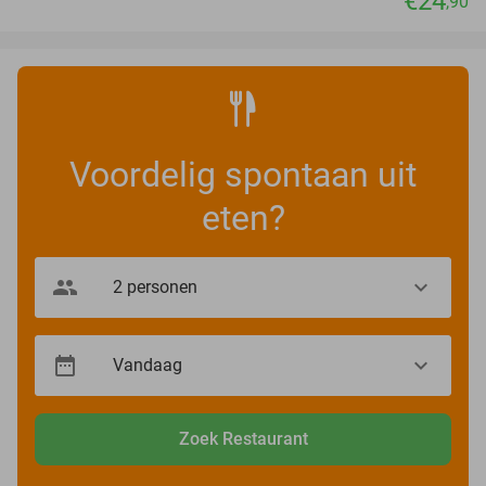
€24
,90
Voordelig spontaan uit
eten?
Zoek Restaurant