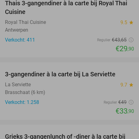
Thais 3-gangendiner à la carte bij Royal Thai
32%
Cuisine
Royal Thai Cuisine
9.5
star
Antwerpen
Verkocht: 411
€43
,65
Regulier
€29
,90
favorite_border
3-gangendiner à la carte bij La Serviette
31%
La Serviette
9.7
star
Brasschaat (6 km)
Verkocht: 1.258
€49
Regulier
€33
,90
favorite_border
Grieks 3-gangenlunch of -diner à la carte bij
34%