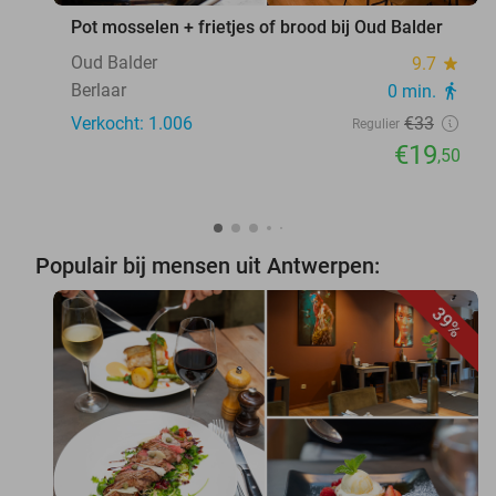
Pot mosselen + frietjes of brood bij Oud Balder
Oud Balder
9.7
star
Berlaar
0 min.
directions_walk
Verkocht: 1.006
€33
Regulier
€19
,50
Populair bij mensen uit Antwerpen:
39%