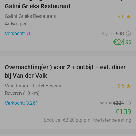
Galini Grieks Restaurant
Galini Grieks Restaurant
9.6
star
Antwerpen
Verkocht: 76
€38
Regulier
€24
,90
favorite_border
Overnachting(en) voor 2 + ontbijt + evt. diner
51%
bij Van der Valk
Van der Valk Hotel Beveren
9.5
star
Beveren (10 km)
Verkocht: 3.261
€224
Regulier
€109
Excl. ca. €2,20 p.p.p.n. toeristenbelasting
favorite_border