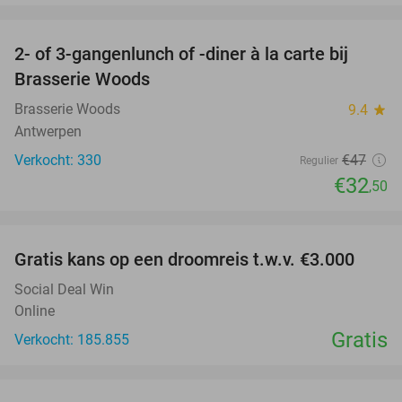
favorite_border
2- of 3-gangenlunch of -diner à la carte bij
31%
Brasserie Woods
Brasserie Woods
9.4
star
Antwerpen
Verkocht: 330
€47
Regulier
€32
,50
favorite_border
Gratis kans op een droomreis t.w.v. €3.000
Social Deal Win
Online
Gratis
Verkocht: 185.855
favorite_border