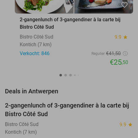
favorite_border
2-gangenlunch of 3-gangendiner à la carte bij
Bistro Côté Sud
Bistro Côté Sud
9.9
star
Kontich (7 km)
Verkocht: 846
€41
,50
Regulier
€25
,50
favorite_border
Deals in Antwerpen
2-gangenlunch of 3-gangendiner à la carte bij
39%
Bistro Côté Sud
Bistro Côté Sud
9.9
star
Kontich (7 km)