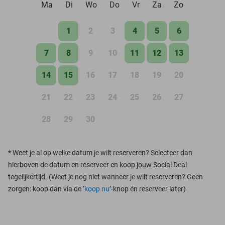
Ma
Di
Wo
Do
Vr
Za
Zo
1
2
3
4
5
6
7
8
9
10
11
12
13
14
15
16
17
18
19
20
21
22
23
24
25
26
27
28
29
30
*
Weet je al op welke datum je wilt reserveren? Selecteer dan
hierboven de datum en reserveer en koop jouw Social Deal
tegelijkertijd. (Weet je nog niet wanneer je wilt reserveren? Geen
zorgen: koop dan via de ‘
koop nu
’-knop én reserveer later)