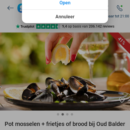
Open
Annuleer
Bereikbaar tot 21:00
Ontdek 15.000+ deals
7 dagen per week beschikbaar
41%
10+ miljoen leden
9,4
op basis van
206.142 reviews
Ontdek 15.000+ deals
7 dagen per week beschikbaar
10+ miljoen leden
favorite_border
Pot mosselen + frietjes of brood bij Oud Balder