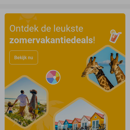
Ontdek de leukste
zomervakantiedeals
!
Bekijk nu