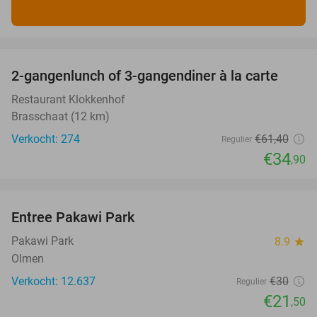
favorite_border
2-gangenlunch of 3-gangendiner à la carte
43%
Restaurant Klokkenhof
Brasschaat (12 km)
Verkocht: 274
€61
,40
Regulier
€34
,90
favorite_border
Entree Pakawi Park
28%
Pakawi Park
8.9
star
Olmen
Verkocht: 12.637
€30
Regulier
€21
,50