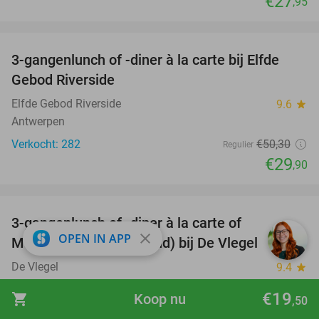
€27
,95
favorite_border
3-gangenlunch of -diner à la carte bij Elfde
41%
Gebod Riverside
Elfde Gebod Riverside
9.6
star
Antwerpen
Verkocht: 282
€50
,30
Regulier
€29
,90
favorite_border
3-gangenlunch of -diner à la carte of
40%
close
OPEN IN APP
Moederdag-ontbijt(mand) bij De Vlegel
De Vlegel
9.4
star
Mortsel
€19
shopping_cart
Koop nu
,50
Verkocht: 1.053
€43
,35
Regulier