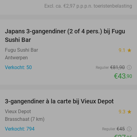
Excl. ca. €2,97 p.p.p.n. toeristenbelasting
favorite_border
Japans 3-gangendiner (2 of 4 pers.) bij Fugu
46%
Sushi Bar
Fugu Sushi Bar
9.1
star
Antwerpen
Verkocht: 50
€81
,90
Regulier
€43
,90
favorite_border
3-gangendiner à la carte bij Vieux Depot
38%
Vieux Depot
9.3
star
Brasschaat (7 km)
Verkocht: 794
€45
Regulier