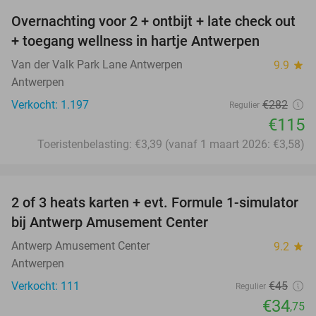
Overnachting voor 2 + ontbijt + late check out
59%
+ toegang wellness in hartje Antwerpen
Van der Valk Park Lane Antwerpen
9.9
star
Antwerpen
Verkocht: 1.197
€282
Regulier
€115
Toeristenbelasting: €3,39 (vanaf 1 maart 2026: €3,58)
favorite_border
2 of 3 heats karten + evt. Formule 1-simulator
23%
bij Antwerp Amusement Center
Antwerp Amusement Center
9.2
star
Antwerpen
Verkocht: 111
€45
Regulier
€34
,75