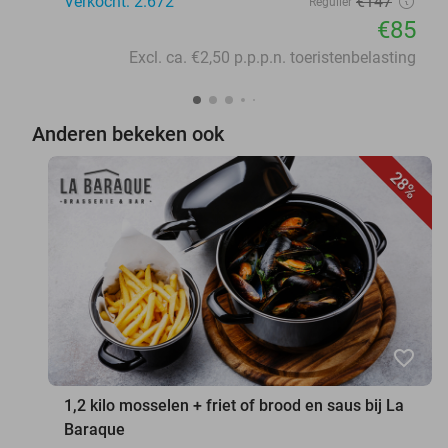
Verkocht: 2.672
€147
Regulier
€85
Excl. ca. €2,50 p.p.p.n. toeristenbelasting
Anderen bekeken ook
28%
favorite_border
1,2 kilo mosselen + friet of brood en saus bij La
Baraque