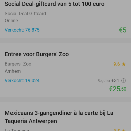
Social Deal-giftcard van 5 tot 100 euro
Social Deal Giftcard
Online
€5
Verkocht: 76.875
favorite_border
Entree voor Burgers' Zoo
18%
Burgers´ Zoo
9.6
star
Arnhem
Verkocht: 19.024
€31
Regulier
€25
,50
favorite_border
Mexicaans 3-gangendiner à la carte bij La
32%
Taqueria Antwerpen
La Taqueria