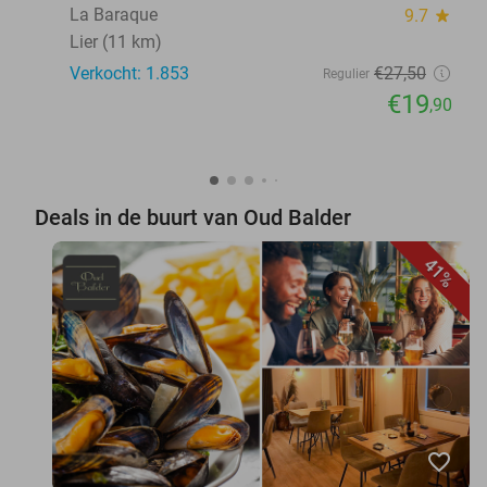
La Baraque
9.7
star
Lier (11 km)
Verkocht: 1.853
€27
,50
Regulier
€19
,90
Deals in de buurt van Oud Balder
41%
favorite_border