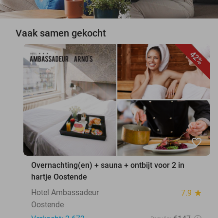
Vaak samen gekocht
42%
favorite_border
Overnachting(en) + sauna + ontbijt voor 2 in
hartje Oostende
Hotel Ambassadeur
7.9
star
Oostende