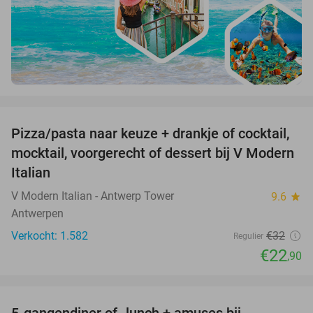
favorite_border
Pizza/pasta naar keuze + drankje of cocktail,
28%
mocktail, voorgerecht of dessert bij V Modern
Italian
V Modern Italian - Antwerp Tower
9.6
star
Antwerpen
Verkocht: 1.582
€32
Regulier
€22
,90
favorite_border