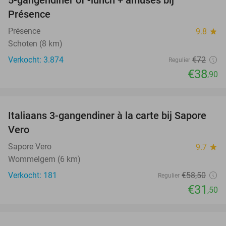
5-gangendiner of -lunch + amuses bij
46%
Présence
Présence
9.8
star
Schoten (8 km)
Verkocht: 3.874
€72
Regulier
€38
,90
favorite_border
Italiaans 3-gangendiner à la carte bij Sapore
46%
Vero
Sapore Vero
9.7
star
Wommelgem (6 km)
Verkocht: 181
€58
,50
Regulier
€31
,50
favorite_border