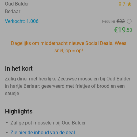
Oud Balder
9.7
star
Berlaar
Verkocht: 1.006
€33
Regulier
€19
,50
Dagelijks om middernacht nieuwe Social Deals. Wees
snel, op = op!
In het kort
Zalig diner met heerlijke Zeeuwse mosselen bij Oud Balder
in hartje Berlaar: geserveerd met frietjes of brood en een
sausje
Highlights
Zalige pot mosselen bij Oud Balder
Zie hier de inhoud van de deal