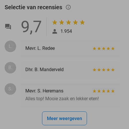
Selectie van recensies
info_outlined
9,7
1.954
L.
Mevr. L. Redee
B.
Dhr. B. Manderveld
S.
Mevr. S. Heremans
Alles top! Mooie zaak en lekker eten!
Meer weergeven