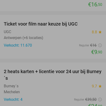
€16
,50
favorite_border
Ticket voor film naar keuze bij UGC
38%
UGC
8.8
star
Antwerpen (+6 locaties)
Verkocht: 11.670
€16
Regulier
€9
,90
favorite_border
2 heats karten + licentie voor 24 uur bij Burney
37%
NEW
´s
TODAY
Burney´s
9.7
star
Mechelen
Verkocht: 4
€39
,50
Regulier