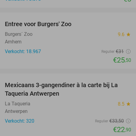
favorite_border
Entree voor Burgers' Zoo
18%
Burgers´ Zoo
9.6
star
Arnhem
Verkocht: 18.967
€31
Regulier
€25
,50
favorite_border
Mexicaans 3-gangendiner à la carte bij La
32%
Taqueria Antwerpen
La Taqueria
8.5
star
Antwerpen
Verkocht: 320
€33
,50
Regulier
€22
,90