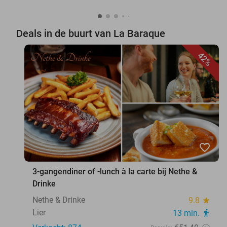
Deals in de buurt van La Baraque
42%
favorite_border
3-gangendiner of -lunch à la carte bij Nethe &
Drinke
Nethe & Drinke
9.8
star
Lier
13 min.
directions_walk