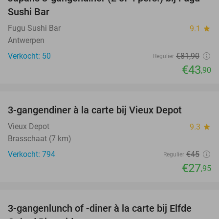
46%
Sushi Bar
Fugu Sushi Bar
9.1
star
Antwerpen
Verkocht: 50
€81
,90
Regulier
€43
,90
favorite_border
3-gangendiner à la carte bij Vieux Depot
38%
Vieux Depot
9.3
star
Brasschaat (7 km)
Verkocht: 794
€45
Regulier
€27
,95
favorite_border
3-gangenlunch of -diner à la carte bij Elfde
41%