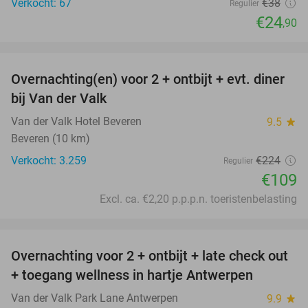
Verkocht: 67
€38
Regulier
€24
,90
favorite_border
Overnachting(en) voor 2 + ontbijt + evt. diner
51%
bij Van der Valk
Van der Valk Hotel Beveren
9.5
star
Beveren (10 km)
Verkocht: 3.259
€224
Regulier
€109
Excl. ca. €2,20 p.p.p.n. toeristenbelasting
favorite_border
Overnachting voor 2 + ontbijt + late check out
59%
+ toegang wellness in hartje Antwerpen
Van der Valk Park Lane Antwerpen
9.9
star