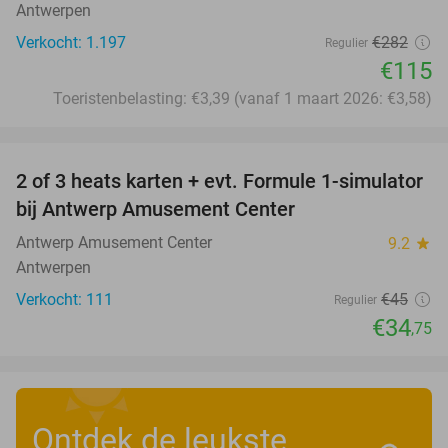
Antwerpen
Verkocht: 1.197
€282
Regulier
€115
Toeristenbelasting: €3,39 (vanaf 1 maart 2026: €3,58)
favorite_border
2 of 3 heats karten + evt. Formule 1-simulator
23%
bij Antwerp Amusement Center
Antwerp Amusement Center
9.2
star
Antwerpen
Verkocht: 111
€45
Regulier
€34
,75
Ontdek de leukste