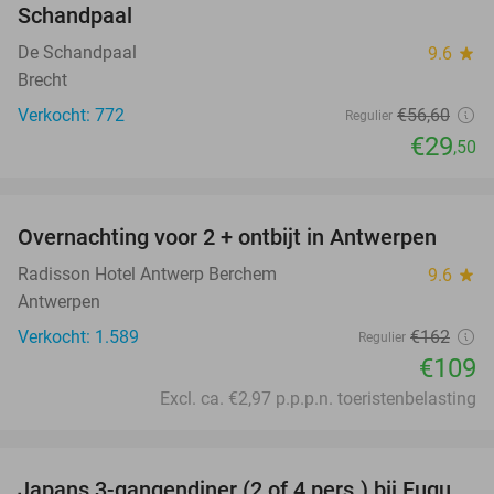
Schandpaal
De Schandpaal
9.6
star
Brecht
Verkocht: 772
€56
,60
Regulier
€29
,50
favorite_border
Overnachting voor 2 + ontbijt in Antwerpen
33%
Radisson Hotel Antwerp Berchem
9.6
star
Antwerpen
Verkocht: 1.589
€162
Regulier
€109
Excl. ca. €2,97 p.p.p.n. toeristenbelasting
favorite_border
Japans 3-gangendiner (2 of 4 pers.) bij Fugu