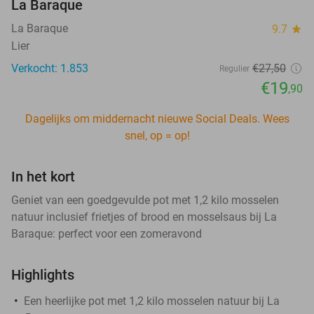
La Baraque
La Baraque
9.7
star
Lier
Verkocht: 1.853
€27
,50
Regulier
€19
,90
Dagelijks om middernacht nieuwe Social Deals. Wees
snel, op = op!
In het kort
Geniet van een goedgevulde pot met 1,2 kilo mosselen
natuur inclusief frietjes of brood en mosselsaus bij La
Baraque: perfect voor een zomeravond
Highlights
Een heerlijke pot met 1,2 kilo mosselen natuur bij La