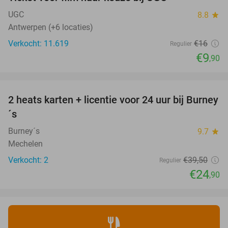
38%
UGC
8.8
star
Antwerpen (+6 locaties)
Verkocht: 11.619
€16
Regulier
€9
,90
favorite_border
2 heats karten + licentie voor 24 uur bij Burney
37%
NEW
´s
TODAY
Burney´s
9.7
star
Mechelen
Verkocht: 2
€39
,50
Regulier
€24
,90