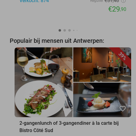
Verkocht: 874
€51
,40
Regulier
€29
,90
Populair bij mensen uit Antwerpen:
39%
favorite_border
2-gangenlunch of 3-gangendiner à la carte bij
Bistro Côté Sud