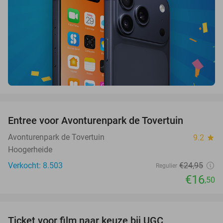
favorite_border
Entree voor Avonturenpark de Tovertuin
34%
Avonturenpark de Tovertuin
9.2
star
Hoogerheide
Verkocht: 8.503
€24
,95
Regulier
€16
,50
favorite_border
Ticket voor film naar keuze bij UGC