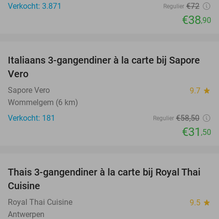
Verkocht: 3.871
€72
Regulier
€38
,90
favorite_border
Italiaans 3-gangendiner à la carte bij Sapore
46%
Vero
Sapore Vero
9.7
star
Wommelgem (6 km)
Verkocht: 181
€58
,50
Regulier
€31
,50
favorite_border
Thais 3-gangendiner à la carte bij Royal Thai
32%
Cuisine
Royal Thai Cuisine
9.5
star
Antwerpen