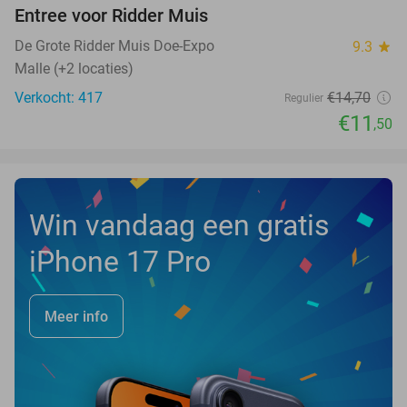
Entree voor Ridder Muis
22%
De Grote Ridder Muis Doe-Expo
9.3
star
Malle (+2 locaties)
Verkocht: 417
€14
,70
Regulier
€11
,50
Win vandaag een gratis
iPhone 17 Pro
Meer info