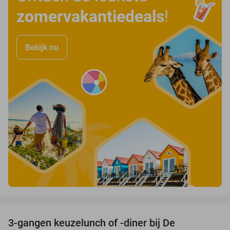
zomervakantiedeals
!
Bekijk nu
favorite_border
3-gangen keuzelunch of -diner bij De
48%