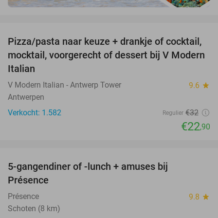
favorite_border
Pizza/pasta naar keuze + drankje of cocktail,
28%
mocktail, voorgerecht of dessert bij V Modern
Italian
V Modern Italian - Antwerp Tower
9.6
star
Antwerpen
Verkocht: 1.582
€32
Regulier
€22
,90
favorite_border
5-gangendiner of -lunch + amuses bij
46%
Présence
Présence
9.8
star
Schoten (8 km)