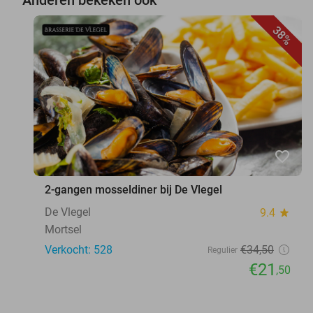
38%
favorite_border
2-gangen mosseldiner bij De Vlegel
De Vlegel
9.4
star
Mortsel
Verkocht: 528
€34
,50
Regulier
€21
,50