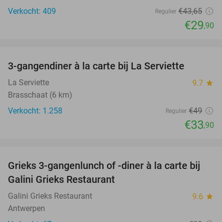
Verkocht: 409
€43
,65
Regulier
€29
,90
favorite_border
3-gangendiner à la carte bij La Serviette
31%
La Serviette
9.7
star
Brasschaat (6 km)
Verkocht: 1.258
€49
Regulier
€33
,90
favorite_border
Grieks 3-gangenlunch of -diner à la carte bij
34%
Galini Grieks Restaurant
Galini Grieks Restaurant
9.6
star
Antwerpen