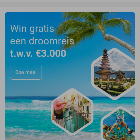
Win gratis
een droomreis
t.w.v. €3.000
Doe mee!