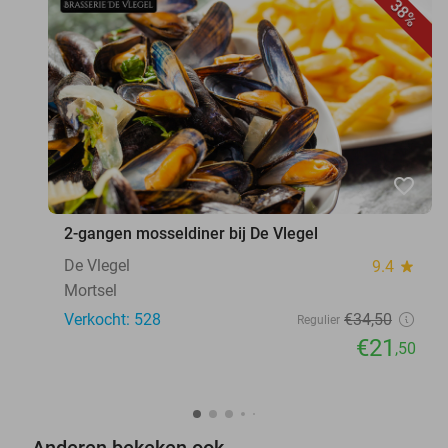
38%
favorite_border
2-gangen mosseldiner bij De Vlegel
De Vlegel
9.4
star
Mortsel
Verkocht: 528
€34
,50
Regulier
€21
,50
Anderen bekeken ook