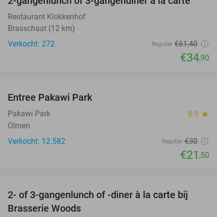
2-gangenlunch of 3-gangendiner à la carte
43%
Restaurant Klokkenhof
Brasschaat (12 km)
Verkocht: 272
€61
,40
Regulier
€34
,90
favorite_border
Entree Pakawi Park
28%
Pakawi Park
8.9
star
Olmen
Verkocht: 12.582
€30
Regulier
€21
,50
favorite_border
2- of 3-gangenlunch of -diner à la carte bij
31%
Brasserie Woods