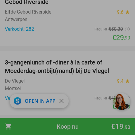
Gebod Riverside
Elfde Gebod Riverside
9.6
star
Antwerpen
Verkocht: 282
€50
,30
Regulier
€29
,90
favorite_border
3-gangenlunch of -diner à la carte of
40%
Moederdag-ontbijt(mand) bij De Vlegel
De Vlegel
9.4
star
Mortsel
Verkocht: 1.050
€43
,35
Regulier
close
OPEN IN APP
€25
,90
favorite_border
€19
shopping_cart
Koop nu
,90
2- of 3-gangendiner à la carte bij La Folie
34%