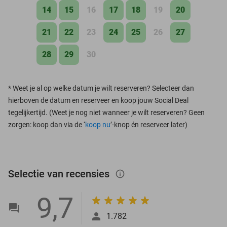
14
15
16
17
18
19
20
21
22
23
24
25
26
27
28
29
30
*
Weet je al op welke datum je wilt reserveren? Selecteer dan
hierboven de datum en reserveer en koop jouw Social Deal
tegelijkertijd. (Weet je nog niet wanneer je wilt reserveren? Geen
zorgen: koop dan via de ‘
koop nu
’-knop én reserveer later)
Selectie van recensies
info_outlined
9,7
1.782