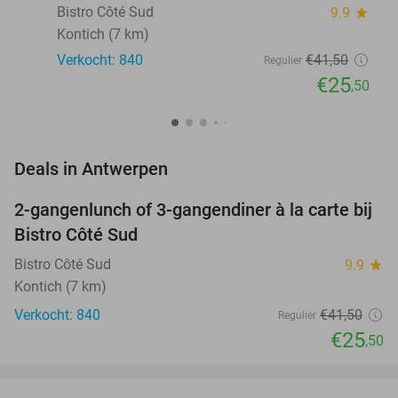
Bistro Côté Sud
9.9
star
Kontich (7 km)
Verkocht: 840
€41
,50
Regulier
€25
,50
favorite_border
Deals in Antwerpen
2-gangenlunch of 3-gangendiner à la carte bij
39%
Bistro Côté Sud
Bistro Côté Sud
9.9
star
Kontich (7 km)
Verkocht: 840
€41
,50
Regulier
€25
,50
favorite_border