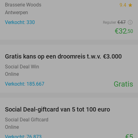
Brasserie Woods
9.4
star
Antwerpen
Verkocht: 330
€47
Regulier
€32
,50
favorite_border
Gratis kans op een droomreis t.w.v. €3.000
Social Deal Win
Online
Gratis
Verkocht: 185.667
favorite_border
Social Deal-giftcard van 5 tot 100 euro
Social Deal Giftcard
Online
€5
Verkocht: 76.873