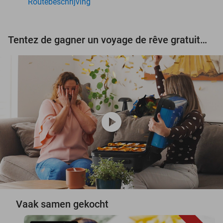
Routebeschrijving
Tentez de gagner un voyage de rêve gratuit d'une valeur de 3.000 € !
play_circle
Vaak samen gekocht