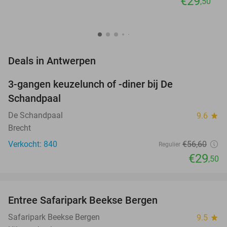
€29
,50
favorite_border
Deals in Antwerpen
3-gangen keuzelunch of -diner bij De
48%
Schandpaal
De Schandpaal
9.6
star
Brecht
Verkocht: 840
€56
,60
Regulier
€29
,50
favorite_border
Entree Safaripark Beekse Bergen
31%
NEW
TODAY
Safaripark Beekse Bergen
9.5
star