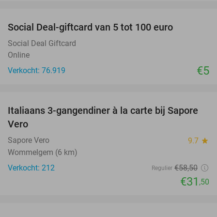
favorite_border
Social Deal-giftcard van 5 tot 100 euro
Social Deal Giftcard
Online
€5
Verkocht: 76.919
favorite_border
Italiaans 3-gangendiner à la carte bij Sapore
46%
Vero
Sapore Vero
9.7
star
Wommelgem (6 km)
Verkocht: 212
€58
,50
Regulier
€31
,50
favorite_border