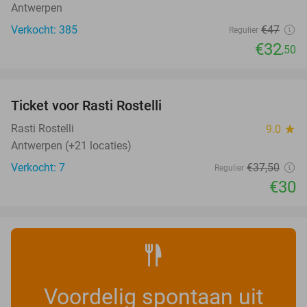
Antwerpen
Verkocht: 385
€47
Regulier
€32
,50
favorite_border
Ticket voor Rasti Rostelli
20%
NEW
TODAY
Rasti Rostelli
9.0
star
Antwerpen (+21 locaties)
Verkocht: 7
€37
,50
Regulier
€30
Voordelig spontaan uit