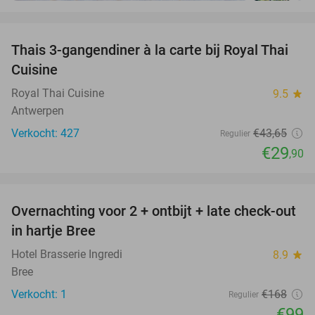
favorite_border
Thais 3-gangendiner à la carte bij Royal Thai
32%
Cuisine
Royal Thai Cuisine
9.5
star
Antwerpen
Verkocht: 427
€43
,65
Regulier
€29
,90
favorite_border
Overnachting voor 2 + ontbijt + late check-out
41%
NEW
in hartje Bree
TODAY
Hotel Brasserie Ingredi
8.9
star
Bree
Verkocht: 1
€168
Regulier
€99