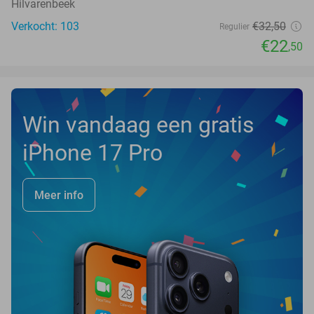
Hilvarenbeek
Verkocht: 103
€32
,50
Regulier
€22
,50
Win vandaag een gratis
iPhone 17 Pro
Meer info