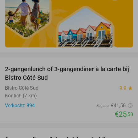
favorite_border
2-gangenlunch of 3-gangendiner à la carte bij
39%
Bistro Côté Sud
Bistro Côté Sud
9.9
star
Kontich (7 km)
Verkocht: 894
€41
,50
Regulier
€25
,50
favorite_border