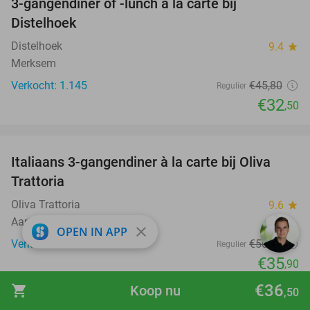
3-gangendiner of -lunch à la carte bij
29%
Distelhoek
Distelhoek
9.4
star
Merksem
Verkocht: 1.145
€45
,80
Regulier
€32
,50
favorite_border
Italiaans 3-gangendiner à la carte bij Oliva
29%
Trattoria
Oliva Trattoria
9.6
star
Aartselaar (7 km)
close
OPEN IN APP
Verkocht: 157
€50
,75
Regulier
€35
,90
favorite_border
€36
shopping_cart
Koop nu
,50