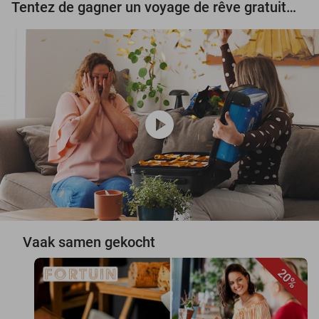
Tentez de gagner un voyage de rêve gratuit d'une valeur de 3.000 € !
play_circle
Vaak samen gekocht
20%