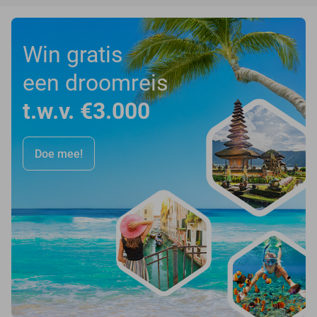
Win gratis
een droomreis
t.w.v. €3.000
Doe mee!