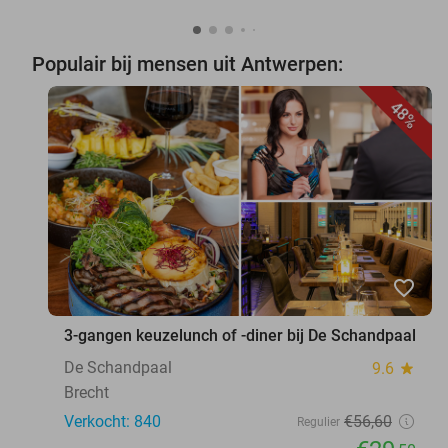
Populair bij mensen uit Antwerpen:
48%
favorite_border
3-gangen keuzelunch of -diner bij De Schandpaal
De Schandpaal
9.6
star
Brecht
Verkocht: 840
€56
,60
Regulier