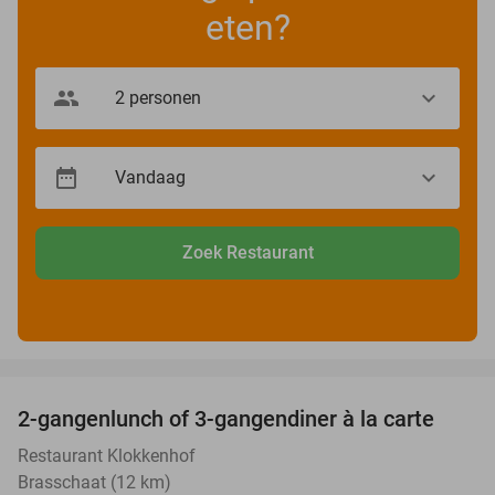
eten?
Zoek Restaurant
favorite_border
2-gangenlunch of 3-gangendiner à la carte
43%
Restaurant Klokkenhof
Brasschaat (12 km)