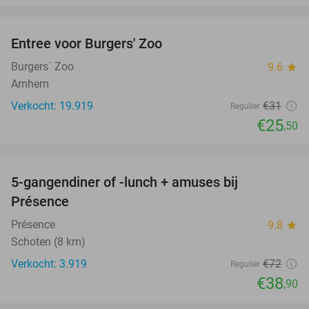
favorite_border
Entree voor Burgers' Zoo
18%
Burgers´ Zoo
9.6
star
Arnhem
Verkocht: 19.919
€31
Regulier
€25
,50
favorite_border
5-gangendiner of -lunch + amuses bij
46%
Présence
Présence
9.8
star
Schoten (8 km)
Verkocht: 3.919
€72
Regulier
€38
,90
favorite_border