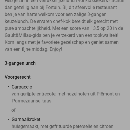
Heb je zin in een verrukkelijke lunch vol klassiekers? Schuif
dan gezellig aan bij Fortuin. Bij dit sfeervolle restaurant
ben je van harte welkom voor een zalige 3-gangen
keuzelunch. De ervaren chef-kok bereidt elk gerecht met
pure ambachtelijkheid. Met een score van 13,5 op 20 in de
Gault&Millau-gids ben je verzekerd van een topkwaliteit!
Kom langs met je favoriete gezelschap en geniet samen
van een fijne middag. Enjoy!
3-gangenlunch
Voorgerecht
Carpaccio
van gerijpte entrecote, met hazelnoten uit Piëmont en
Parmezaanse kaas
of
Garnaalkroket
huisgemaakt, met gefrituurde peterselie en citroen