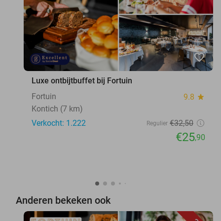
favorite_border
Luxe ontbijtbuffet bij Fortuin
Fortuin
9.8
star
Kontich (7 km)
Verkocht: 1.222
€32
,50
Regulier
€25
,90
Anderen bekeken ook