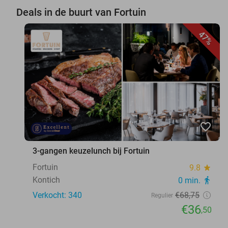
Deals in de buurt van Fortuin
47%
favorite_border
3-gangen keuzelunch bij Fortuin
Fortuin
9.8
star
Kontich
0 min.
directions_walk
Verkocht: 340
€68
,75
Regulier
€36
,50