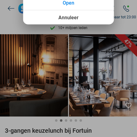
Open
7 dagen per week beschikbaar
10+ miljoen leden
Annuleer
Bereikbaar tot 23:00
9,4
op basis van
206.441 reviews
Ontdek 15.000+ deals
47%
7 dagen per week beschikbaar
10+ miljoen leden
favorite_border
3-gangen keuzelunch bij Fortuin