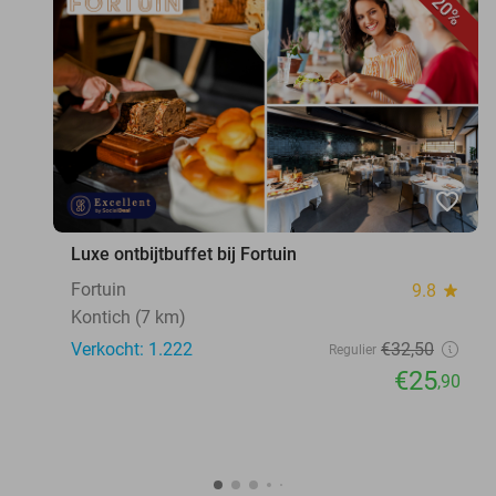
20%
favorite_border
Luxe ontbijtbuffet bij Fortuin
Fortuin
9.8
star
Kontich (7 km)
Verkocht: 1.222
€32
,50
Regulier
€25
,90