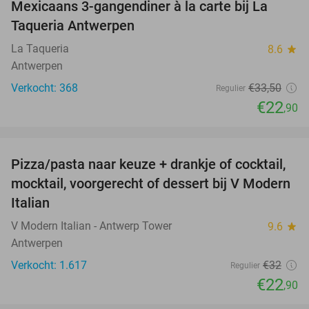
Mexicaans 3-gangendiner à la carte bij La
32%
Taqueria Antwerpen
La Taqueria
8.6
star
Antwerpen
Verkocht: 368
€33
,50
Regulier
€22
,90
favorite_border
Pizza/pasta naar keuze + drankje of cocktail,
28%
mocktail, voorgerecht of dessert bij V Modern
Italian
V Modern Italian - Antwerp Tower
9.6
star
Antwerpen
Verkocht: 1.617
€32
Regulier
€22
,90