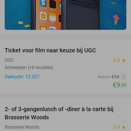
favorite_border
Ticket voor film naar keuze bij UGC
38%
UGC
8.8
star
Antwerpen (+6 locaties)
Verkocht: 13.207
€16
Regulier
€9
,90
favorite_border
2- of 3-gangenlunch of -diner à la carte bij
31%
Brasserie Woods
Brasserie Woods
9.4
star