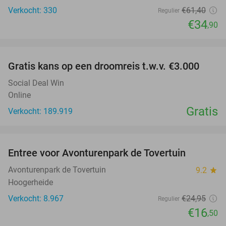
Verkocht: 330
€61
,40
Regulier
€34
,90
favorite_border
Gratis kans op een droomreis t.w.v. €3.000
Social Deal Win
Online
Gratis
Verkocht: 189.919
favorite_border
Entree voor Avonturenpark de Tovertuin
34%
Avonturenpark de Tovertuin
9.2
star
Hoogerheide
Verkocht: 8.967
€24
,95
Regulier
€16
,50