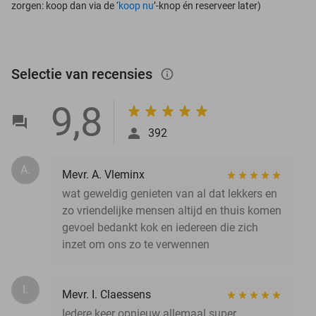
zorgen: koop dan via de ‘
koop nu
’-knop én reserveer later)
Selectie van recensies
info_outlined
9,8
392
A.
Mevr. A. Vleminx
wat geweldig genieten van al dat lekkers en
zo vriendelijke mensen altijd en thuis komen
gevoel bedankt kok en iedereen die zich
inzet om ons zo te verwennen
I.
Mevr. I. Claessens
Iedere keer opnieuw allemaal super