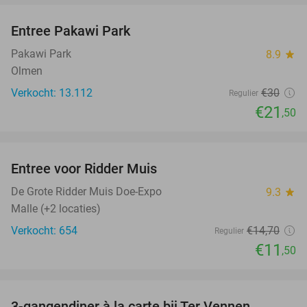
Entree Pakawi Park
28%
Pakawi Park
8.9
star
Olmen
Verkocht: 13.112
€30
Regulier
€21
,50
favorite_border
Entree voor Ridder Muis
22%
De Grote Ridder Muis Doe-Expo
9.3
star
Malle (+2 locaties)
Verkocht: 654
€14
,70
Regulier
€11
,50
favorite_border
3-gangendiner à la carte bij Ter Vennen