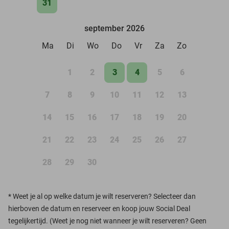
31
september 2026
Ma
Di
Wo
Do
Vr
Za
Zo
1
2
3
4
5
6
7
8
9
10
11
12
13
14
15
16
17
18
19
20
21
22
23
24
25
26
27
28
29
30
*
Weet je al op welke datum je wilt reserveren? Selecteer dan
hierboven de datum en reserveer en koop jouw Social Deal
tegelijkertijd. (Weet je nog niet wanneer je wilt reserveren? Geen