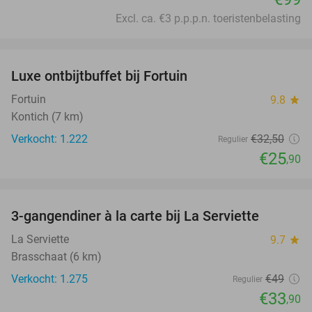
Excl. ca. €3 p.p.p.n. toeristenbelasting
favorite_border
Luxe ontbijtbuffet bij Fortuin
20%
Fortuin
9.8
star
Kontich (7 km)
Verkocht: 1.222
€32
,50
Regulier
€25
,90
favorite_border
3-gangendiner à la carte bij La Serviette
31%
La Serviette
9.7
star
Brasschaat (6 km)
Verkocht: 1.275
€49
Regulier
€33
,90