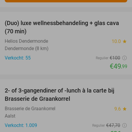
favorite_border
(Duo) luxe wellnessbehandeling + glas cava
50%
(70 min)
Helios Dendermonde
10.0
star
Dendermonde (8 km)
Verkocht: 55
€100
Regulier
€49
,99
favorite_border
2- of 3-gangendiner of -lunch à la carte bij
44%
Brasserie de Graankorrel
Brasserie de Graankorrel
9.6
star
Aalst
Verkocht: 1.009
€47
,70
Regulier