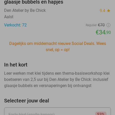
glaasje bubbels en hapjes
Den Atelier by Be Chick
9.4
star
Aalst
Verkocht: 72
€70
Regulier
€34
,90
Dagelijks om middernacht nieuwe Social Deals. Wees
snel, op = op!
In het kort
Leer werken met klei tijdens een thema-basisworkshop klei
boetseren van 2,5 uur bij Den Atelier by Be Chick: inclusief
glaasje bubbels en versnaperingen bij ontvangst
Selecteer jouw deal
Early bird (snelle kopers)
53%