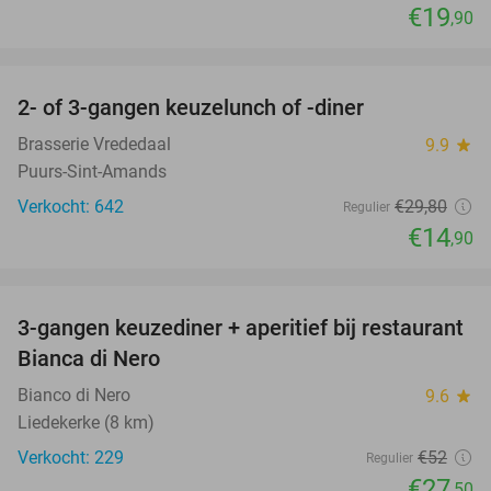
€19
,90
favorite_border
2- of 3-gangen keuzelunch of -diner
50%
Brasserie Vrededaal
9.9
star
Puurs-Sint-Amands
Verkocht: 642
€29
,80
Regulier
€14
,90
favorite_border
3-gangen keuzediner + aperitief bij restaurant
47%
Bianca di Nero
Bianco di Nero
9.6
star
Liedekerke (8 km)
Verkocht: 229
€52
Regulier
€27
,50