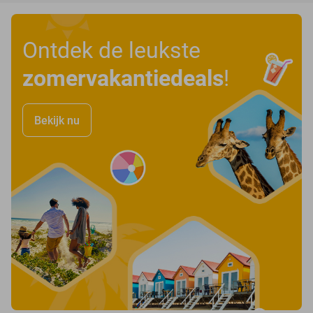
Ontdek de leukste
zomervakantiedeals
!
Bekijk nu