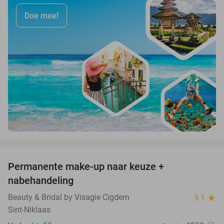
Doe mee!
favorite_border
Permanente make-up naar keuze +
76%
nabehandeling
Beauty & Bridal by Visagie Cigdem
9.1
star
Sint-Niklaas