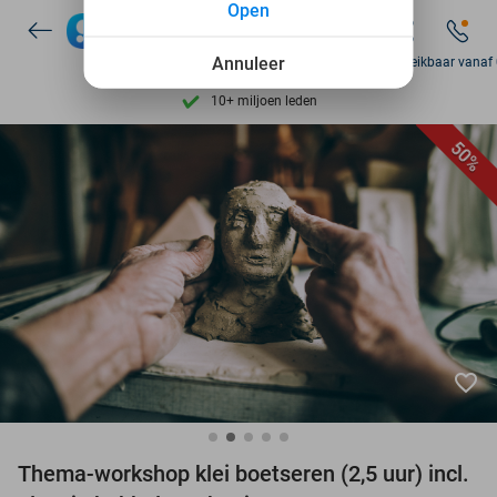
Open
7 dagen per week beschikbaar
10+ miljoen leden
Annuleer
Zo bereikbaar vanaf
9,4
op basis van
206.237 reviews
Ontdek 15.000+ deals
50%
7 dagen per week beschikbaar
10+ miljoen leden
favorite_border
Thema-workshop klei boetseren (2,5 uur) incl.