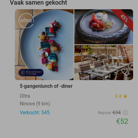
Vaak samen gekocht
45%
favorite_border
5-gangenlunch of -diner
Oltra
9.4
star
Ninove (9 km)
Verkocht: 545
€94
Regulier
€52