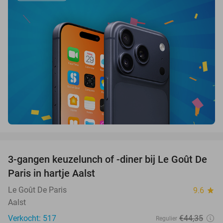
favorite_border
3-gangen keuzelunch of -diner bij Le Goût De
39%
Paris in hartje Aalst
Le Goût De Paris
9.6
star
Aalst
Verkocht: 517
€44
,35
Regulier