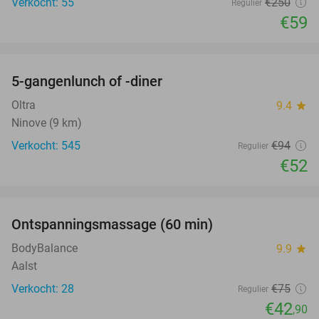
Verkocht: 55
€250
Regulier
€59
favorite_border
5-gangenlunch of -diner
45%
Oltra
9.4
star
Ninove (9 km)
Verkocht: 545
€94
Regulier
€52
favorite_border
Ontspanningsmassage (60 min)
43%
BodyBalance
9.9
star
Aalst
Verkocht: 28
€75
Regulier
€42
,90