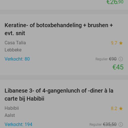
€26
,90
favorite_border
Keratine- of botoxbehandeling + brushen +
50%
evt. snit
Casa Talia
9.7
star
Lebbeke
Verkocht: 80
€90
Regulier
€45
favorite_border
Libanese 3- of 4-gangenlunch of -diner à la
44%
carte bij Habibii
Habibii
8.2
star
Aalst
Verkocht: 194
€35
,50
Regulier