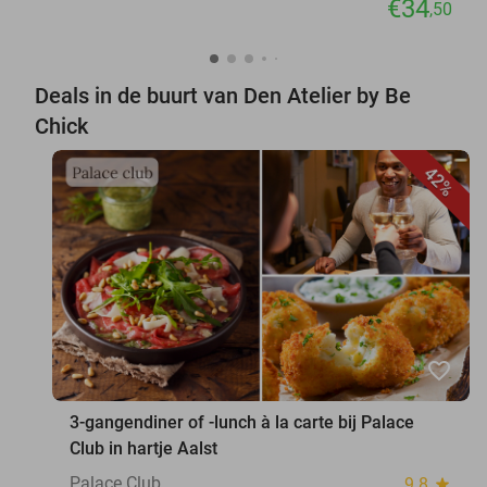
€34
,50
Deals in de buurt van Den Atelier by Be
Chick
42%
favorite_border
3-gangendiner of -lunch à la carte bij Palace
Club in hartje Aalst
Palace Club
9.8
star