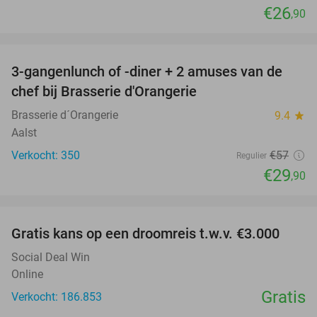
€26
,90
favorite_border
3-gangenlunch of -diner + 2 amuses van de
48%
chef bij Brasserie d'Orangerie
Brasserie d´Orangerie
9.4
star
Aalst
Verkocht: 350
€57
Regulier
€29
,90
favorite_border
Gratis kans op een droomreis t.w.v. €3.000
Social Deal Win
Online
Gratis
Verkocht: 186.853