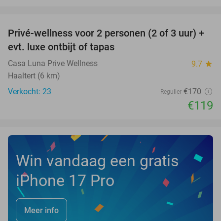
favorite_border
Privé-wellness voor 2 personen (2 of 3 uur) +
30%
evt. luxe ontbijt of tapas
Casa Luna Prive Wellness
9.7
star
Haaltert (6 km)
Verkocht: 23
€170
Regulier
€119
Win vandaag een gratis
iPhone 17 Pro
Meer info