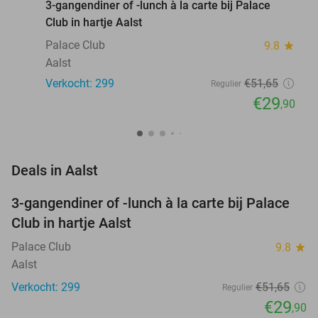
3-gangendiner of -lunch à la carte bij Palace
Club in hartje Aalst
Palace Club
9.8
star
Aalst
Verkocht: 299
€51
,65
Regulier
€29
,90
favorite_border
Deals in Aalst
3-gangendiner of -lunch à la carte bij Palace
42%
Club in hartje Aalst
Palace Club
9.8
star
Aalst
Verkocht: 299
€51
,65
Regulier
€29
,90