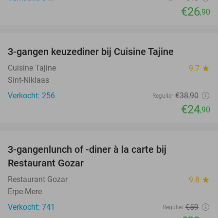
€26
,90
favorite_border
3-gangen keuzediner bij Cuisine Tajine
36%
Cuisine Tajine
9.7
star
Sint-Niklaas
Verkocht: 256
€38
,90
Regulier
€24
,90
favorite_border
3-gangenlunch of -diner à la carte bij
49%
Restaurant Gozar
Restaurant Gozar
9.8
star
Erpe-Mere
Verkocht: 741
€59
Regulier