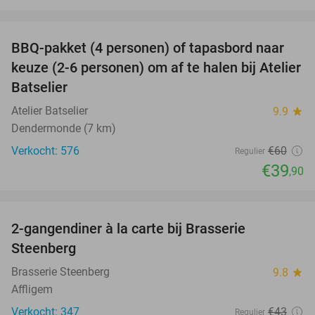
favorite_border
BBQ-pakket (4 personen) of tapasbord naar
34%
keuze (2-6 personen) om af te halen bij Atelier
Batselier
Atelier Batselier
9.9
star
Dendermonde (7 km)
Verkocht: 576
€60
Regulier
€39
,90
favorite_border
2-gangendiner à la carte bij Brasserie
37%
Steenberg
Brasserie Steenberg
9.8
star
Affligem
Verkocht: 347
€43
Regulier