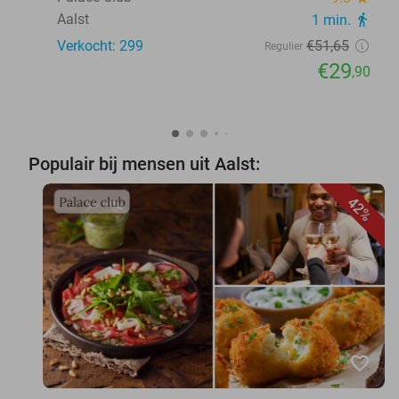
Aalst
1 min.
directions_walk
Verkocht: 299
€51
,65
Regulier
€29
,90
Populair bij mensen uit Aalst:
42%
favorite_border