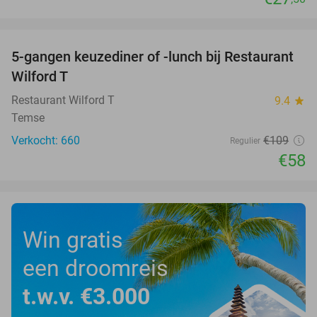
favorite_border
5-gangen keuzediner of -lunch bij Restaurant
47%
Wilford T
Restaurant Wilford T
9.4
star
Temse
Verkocht: 660
€109
Regulier
€58
Win gratis
een droomreis
t.w.v. €3.000