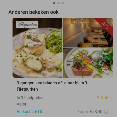
Anderen bekeken ook
41%
favorite_border
3-gangen keuzelunch of -diner bij In 't
Filetpurken
In ‘t Filetpurken
9.8
star
Aalst
Verkocht: 615
€58
,40
Regulier