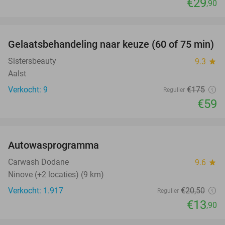
€29
,90
favorite_border
Gelaatsbehandeling naar keuze (60 of 75 min)
66%
Sistersbeauty
9.3
star
Aalst
Verkocht: 9
€175
Regulier
€59
favorite_border
Autowasprogramma
32%
Carwash Dodane
9.6
star
Ninove (+2 locaties) (9 km)
Verkocht: 1.917
€20
,50
Regulier
€13
,90