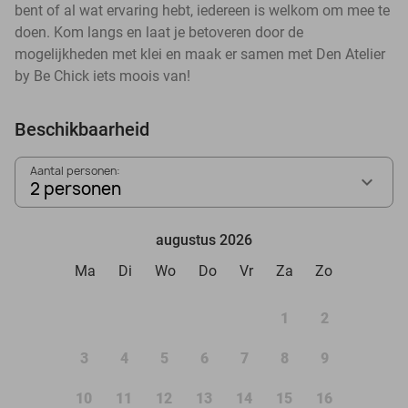
bent of al wat ervaring hebt, iedereen is welkom om mee te
doen. Kom langs en laat je betoveren door de
mogelijkheden met klei en maak er samen met Den Atelier
by Be Chick iets moois van!
Beschikbaarheid
Aantal personen:
2 personen
augustus 2026
Ma
Di
Wo
Do
Vr
Za
Zo
1
2
3
4
5
6
7
8
9
10
11
12
13
14
15
16