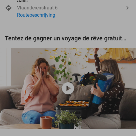
Aalst
Vlaanderenstraat 6
Routebeschrijving
Tentez de gagner un voyage de rêve gratuit d'une valeur de 3.000 € !
play_circle