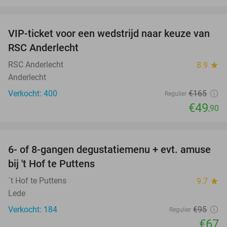
favorite_border
VIP-ticket voor een wedstrijd naar keuze van
70%
SOLD
RSC Anderlecht
OUT
RSC Anderlecht
8.9
star
Anderlecht
Verkocht: 400
€165
Regulier
€49
,90
favorite_border
6- of 8-gangen degustatiemenu + evt. amuse
29%
bij 't Hof te Puttens
´t Hof te Puttens
9.7
star
Lede
Verkocht: 184
€95
Regulier
€67