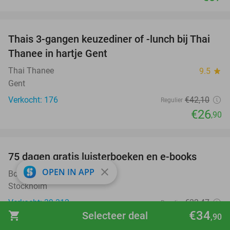
favorite_border
Thais 3-gangen keuzediner of -lunch bij Thai
36%
Thanee in hartje Gent
Thai Thanee
9.5
star
Gent
Verkocht: 176
€42
,10
Regulier
€26
,90
favorite_border
100%
75 dagen gratis luisterboeken en e-books
close
OPEN IN APP
BookBeat
Stockholm
Verkocht: 39.312
€22
,47
Regulier
€34
shopping_cart
Selecteer deal
Gratis
,90