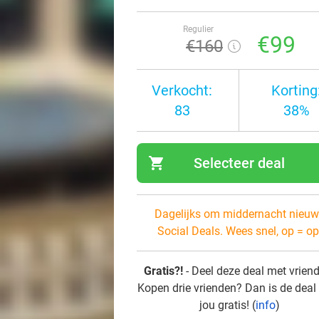
Regulier
€99
€160
Verkocht:
Korting
83
38%
shopping_cart
Selecteer deal
navi
Dagelijks om middernacht nieuw
Social Deals. Wees snel, op = op
Gratis?!
- Deel deze deal met vrien
Kopen drie vrienden? Dan is de deal
jou gratis! (
info
)