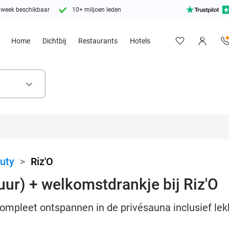
 week beschikbaar
10+ miljoen leden
Home
Dichtbij
Restaurants
Hotels
keyboard_arrow_down
uty
>
Riz'O
uur) + welkomstdrankje bij Riz'O
compleet ontspannen in de privésauna inclusief le