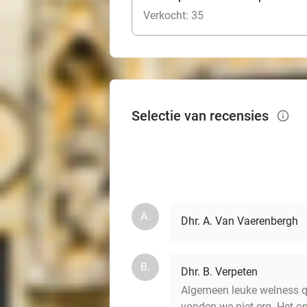
Verkocht: 35
Selectie van recensies
info_outlined
A.
Dhr. A. Van Vaerenbergh
B.
Dhr. B. Verpeten
Algemeen leuke welness qu
vonden we niet erg. Het on