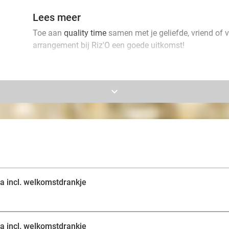
Lees meer
Toe aan
quality time
samen met je geliefde, vriend of 
arrangement bij Riz'O een goede uitkomst!
Jullie genieten hier samen 2 of 3 uur van pure rust e
gebruikmaken van alle faciliteiten zoals de Finse sa
keyboard_arrow_down
verticale hydromassage en kleurentherapie, infraroodb
zwembad, zonneterras en buitendouche. Ook krijgen ju
om jullie wellnessmomentje goed te beginnen. Proost op
a incl. welkomstdrankje
a incl. welkomstdrankje