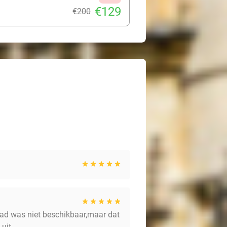
€129
€200
bad was niet beschikbaar,maar dat
uit.