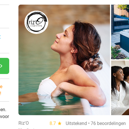
:
gate_next
e
!
den.
 voor
Riz'O
8.7
star
Uitstekend • 76 beoordelingen