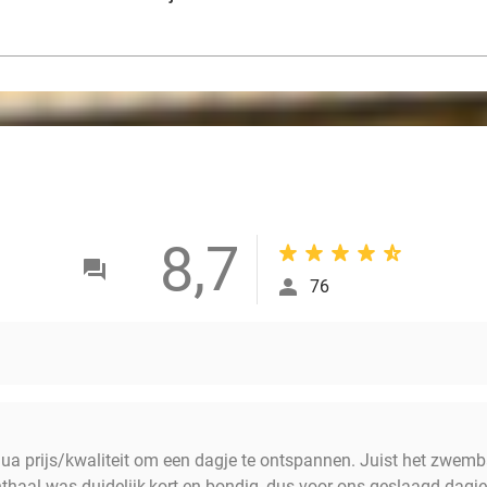
8,7
76
a prijs/kwaliteit om een dagje te ontspannen. Juist het zwem
thaal was duidelijk,kort en bondig, dus voor ons geslaagd dagje 