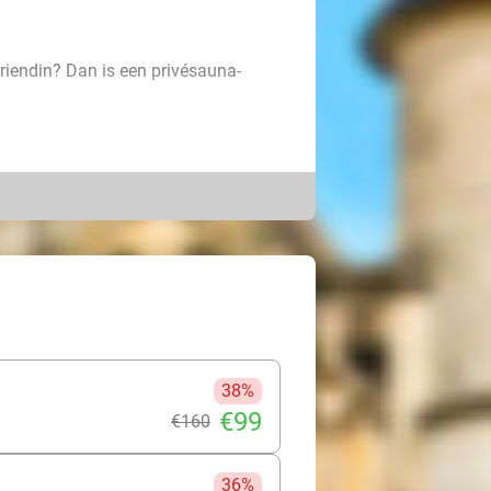
vriendin? Dan is een privésauna-
n ontspanning en mogen
una, multifunctionele hammam met
ank, relaxruimte, outdoor spa en
llie een smakelijk welkomstdrankje
 een onvergetelijk verblijf!
38%
€99
€160
36%