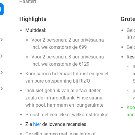
Haaltert
l
Highlights
Grote
Multideal:
Gel
30 
ard_arrow_right
Voor 2 personen: 2 uur privésauna
incl. welkomstdrankje €99
Gel
ard_arrow_right
Voor 2 personen: 3 uur privésauna
Res
incl. welkomstdrankje €129
n
ard_arrow_right
Kom samen helemaal tot rust en geniet
r
van pure ontspanning bij Riz'O
S
ard_arrow_right
Inclusief gebruik van alle faciliteiten
j
zoals de infraroodbank, Finse sauna,
v
whirlpool, hammam en loungeruimte
Koo
Proost met een lekker welkomstdrankje
aan
Zie
hier
de lovende recensies
Gezellig samen met je geliefde of