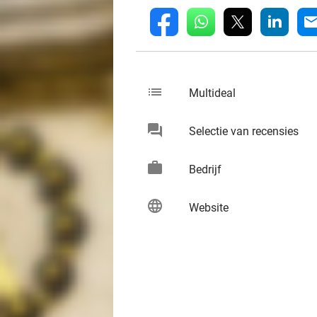
whatsapp
linkedin
fb
mai
list
keybo
Multideal
chat
keybo
Selectie van recensies
work
keybo
Bedrijf
language
keybo
Website