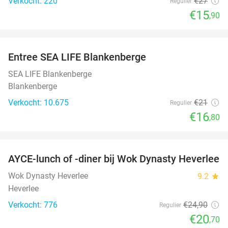
Verkocht: 220
€27
Regulier
€15
,90
favorite_border
Entree SEA LIFE Blankenberge
20%
SEA LIFE Blankenberge
Blankenberge
Verkocht: 10.675
€21
Regulier
€16
,80
favorite_border
AYCE-lunch of -diner bij Wok Dynasty Heverlee
17%
Wok Dynasty Heverlee
9.2
star
Heverlee
Verkocht: 776
€24
,90
Regulier
€20
,70