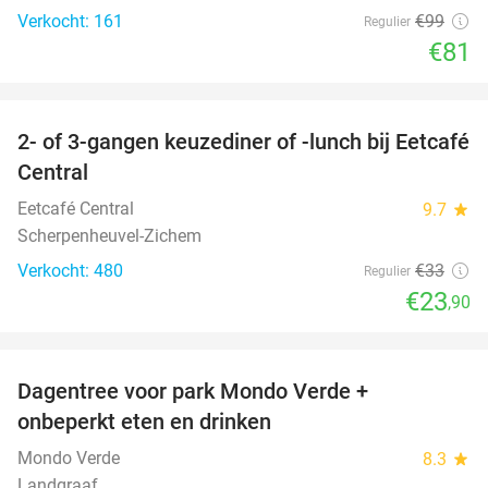
Verkocht: 161
€99
Regulier
€81
favorite_border
2- of 3-gangen keuzediner of -lunch bij Eetcafé
28%
Central
Eetcafé Central
9.7
star
Scherpenheuvel-Zichem
Verkocht: 480
€33
Regulier
€23
,90
favorite_border
Dagentree voor park Mondo Verde +
25%
onbeperkt eten en drinken
Mondo Verde
8.3
star
Landgraaf