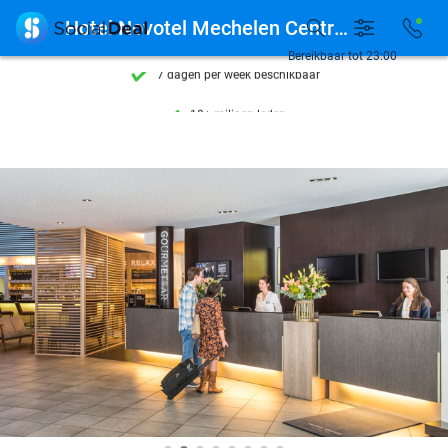
Ontdek 15.000+ deals

Hotel Novotel Mechelen Centrum
7 dagen per week beschikbaar
Bereikbaar tot 23:00
10+ miljoen leden
9,4
op basis van
206.026 reviews
Ontdek 15.000+ deals
7 dagen per week beschikbaar
10+ miljoen leden