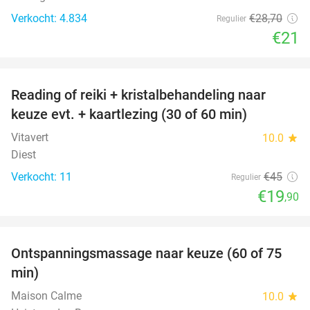
Verkocht: 4.834
€28
,70
Regulier
€21
favorite_border
Reading of reiki + kristalbehandeling naar
56%
keuze evt. + kaartlezing (30 of 60 min)
Vitavert
10.0
star
Diest
Verkocht: 11
€45
Regulier
€19
,90
favorite_border
Ontspanningsmassage naar keuze (60 of 75
50%
min)
Maison Calme
10.0
star