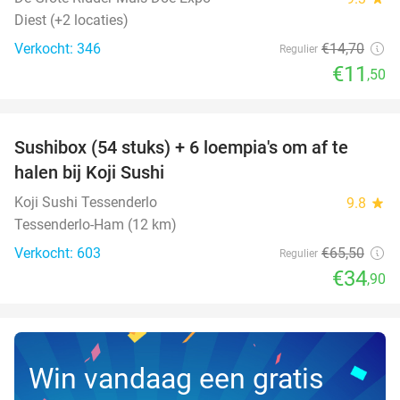
Diest (+2 locaties)
Verkocht: 346
€14
,70
Regulier
€11
,50
favorite_border
Sushibox (54 stuks) + 6 loempia's om af te
47%
halen bij Koji Sushi
Koji Sushi Tessenderlo
9.8
star
Tessenderlo-Ham (12 km)
Verkocht: 603
€65
,50
Regulier
€34
,90
Win vandaag een gratis