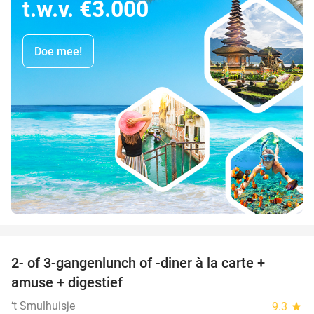
t.w.v. €3.000
Doe mee!
favorite_border
2- of 3-gangenlunch of -diner à la carte +
45%
amuse + digestief
‘t Smulhuisje
9.3
star