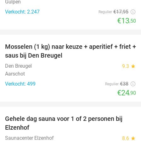
Gulpen
Verkocht: 2.247
€17
,95
Regulier
€13
,50
favorite_border
Mosselen (1 kg) naar keuze + aperitief + friet +
34%
saus bij Den Breugel
Den Breugel
9.3
star
Aarschot
Verkocht: 499
€38
Regulier
€24
,90
favorite_border
Gehele dag sauna voor 1 of 2 personen bij
36%
Elzenhof
Saunacenter Elzenhof
8.6
star