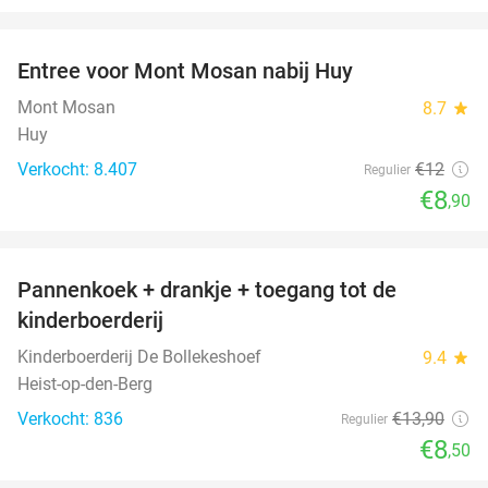
favorite_border
Entree voor Mont Mosan nabij Huy
26%
Mont Mosan
8.7
star
Huy
Verkocht: 8.407
€12
Regulier
€8
,90
favorite_border
Pannenkoek + drankje + toegang tot de
39%
kinderboerderij
Kinderboerderij De Bollekeshoef
9.4
star
Heist-op-den-Berg
Verkocht: 836
€13
,90
Regulier
€8
,50
favorite_border