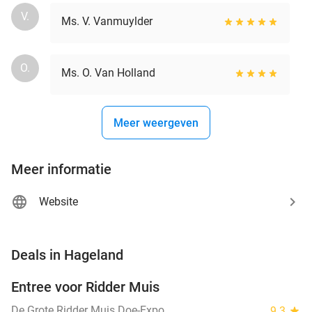
V.
Ms. V. Vanmuylder
O.
Ms. O. Van Holland
Meer weergeven
Meer informatie
Website
favorite_border
Deals in Hageland
Entree voor Ridder Muis
22%
NEW
TODAY
De Grote Ridder Muis Doe-Expo
9.3
star