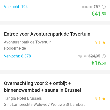
Verkocht: 194
€57
Regulier
€41
,50
favorite_border
Entree voor Avonturenpark de Tovertuin
34%
Avonturenpark de Tovertuin
9.1
star
Hoogerheide
Verkocht: 8.378
€24
,95
Regulier
€16
,50
favorite_border
Overnachting voor 2 + ontbijt +
41%
binnenzwembad + sauna in Brussel
Tangla Hotel Brussels
9.1
star
Sint-Lambrechts-Woluwe / Woluwé St Lambert