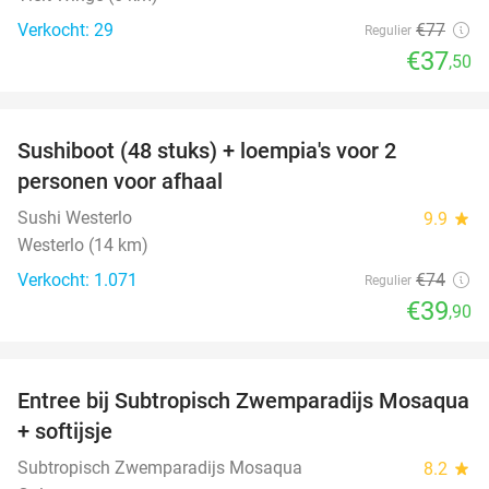
Verkocht: 29
€77
Regulier
€37
,50
favorite_border
Sushiboot (48 stuks) + loempia's voor 2
46%
personen voor afhaal
Sushi Westerlo
9.9
star
Westerlo (14 km)
Verkocht: 1.071
€74
Regulier
€39
,90
favorite_border
Entree bij Subtropisch Zwemparadijs Mosaqua
25%
+ softijsje
Subtropisch Zwemparadijs Mosaqua
8.2
star