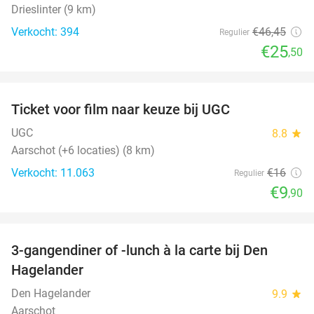
Drieslinter (9 km)
Verkocht: 394
€46
,45
Regulier
€25
,50
favorite_border
Ticket voor film naar keuze bij UGC
38%
UGC
8.8
star
Aarschot (+6 locaties) (8 km)
Verkocht: 11.063
€16
Regulier
€9
,90
favorite_border
3-gangendiner of -lunch à la carte bij Den
27%
Hagelander
Den Hagelander
9.9
star
Aarschot