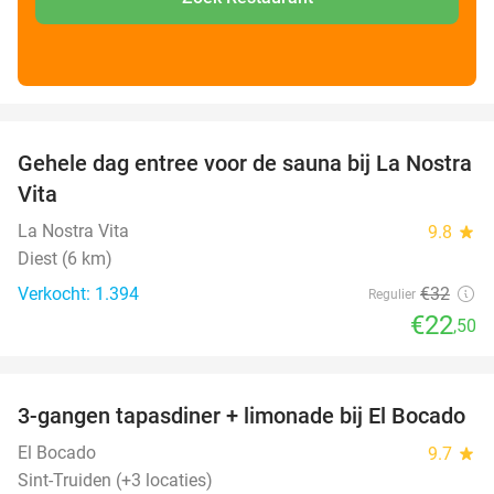
favorite_border
Gehele dag entree voor de sauna bij La Nostra
30%
Vita
La Nostra Vita
9.8
star
Diest (6 km)
Verkocht: 1.394
€32
Regulier
€22
,50
favorite_border
3-gangen tapasdiner + limonade bij El Bocado
26%
El Bocado
9.7
star
Sint-Truiden (+3 locaties)