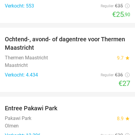
Verkocht: 553
€35
Regulier
€25
,90
favorite_border
Ochtend-, avond- of dagentree voor Thermen
25%
Maastricht
Thermen Maastricht
9.7
star
Maastricht
Verkocht: 4.434
€36
Regulier
€27
favorite_border
Entree Pakawi Park
28%
Pakawi Park
8.9
star
Olmen