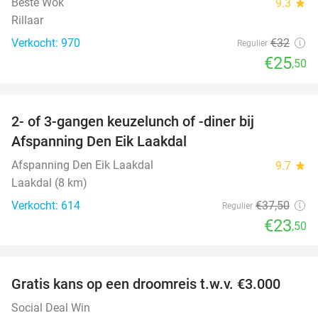
Beste Wok
9.3
star
Rillaar
Verkocht: 970
€32
Regulier
€25
,50
favorite_border
2- of 3-gangen keuzelunch of -diner bij
37%
Afspanning Den Eik Laakdal
Afspanning Den Eik Laakdal
9.7
star
Laakdal (8 km)
Verkocht: 614
€37
,50
Regulier
€23
,50
favorite_border
Gratis kans op een droomreis t.w.v. €3.000
Social Deal Win