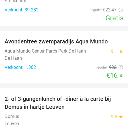
Stockholm
Verkocht: 39.282
€22
,47
Regulier
Gratis
favorite_border
Avondentree zwemparadijs Aqua Mundo
25%
Aqua Mundo Center Parcs Park De Haan
9.1
star
De Haan
Verkocht: 1.362
€22
Regulier
€16
,50
favorite_border
2- of 3-gangenlunch of -diner à la carte bij
32%
Domus in hartje Leuven
Domus
9.6
star
Leuven