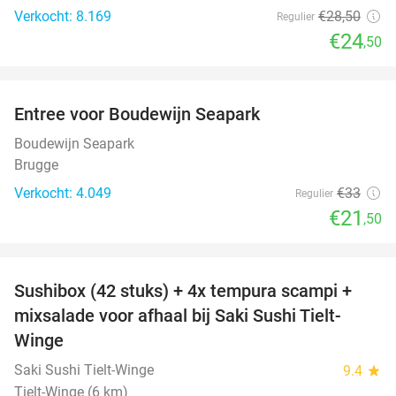
Verkocht: 8.169
€28
,50
Regulier
€24
,50
favorite_border
Entree voor Boudewijn Seapark
35%
Boudewijn Seapark
Brugge
Verkocht: 4.049
€33
Regulier
€21
,50
favorite_border
Sushibox (42 stuks) + 4x tempura scampi +
51%
mixsalade voor afhaal bij Saki Sushi Tielt-
Winge
Saki Sushi Tielt-Winge
9.4
star
Tielt-Winge (6 km)