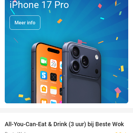
iPhone 17 Pro
Meer info
favorite_border
All-You-Can-Eat & Drink (3 uur) bij Beste Wok
20%