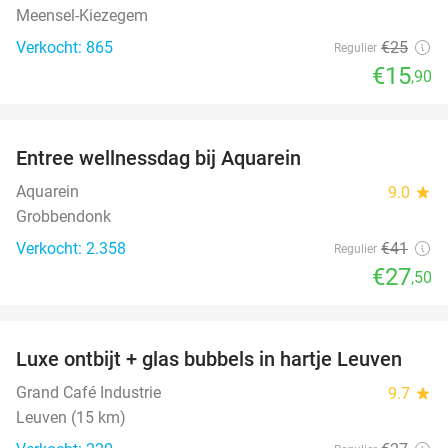
Meensel-Kiezegem
Verkocht: 865
€25
Regulier
€15
,90
favorite_border
Entree wellnessdag bij Aquarein
33%
Aquarein
9.0
star
Grobbendonk
Verkocht: 2.358
€41
Regulier
€27
,50
favorite_border
Luxe ontbijt + glas bubbels in hartje Leuven
41%
Grand Café Industrie
9.7
star
Leuven (15 km)