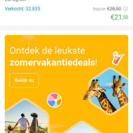
Verkocht: 32.835
€28
,50
Regulier
€21
,50
Ontdek de leukste
zomervakantiedeals
!
Bekijk nu