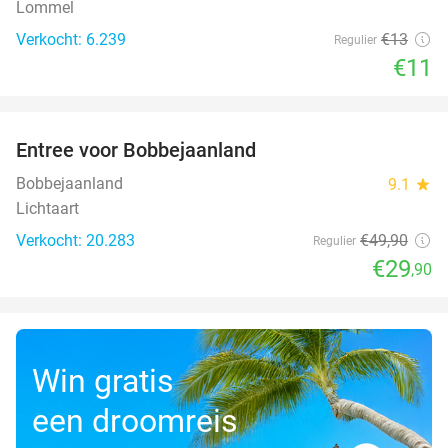
Lommel
Verkocht: 6.239
€13
Regulier
€11
favorite_border
Entree voor Bobbejaanland
40%
Bobbejaanland
9.1
star
Lichtaart
Verkocht: 20.283
€49
,90
Regulier
€29
,90
Win gratis
een droomreis