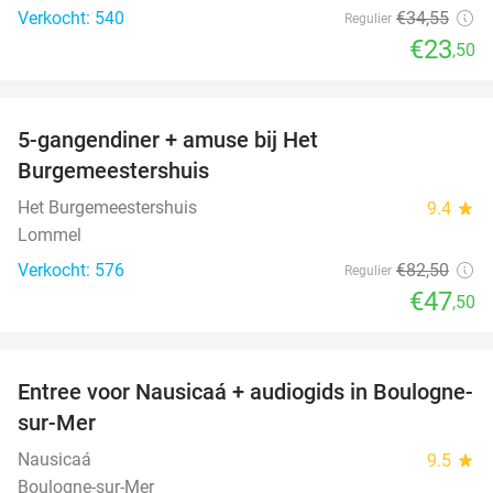
Verkocht: 540
€34
,55
Regulier
€23
,50
favorite_border
5-gangendiner + amuse bij Het
42%
Burgemeestershuis
Het Burgemeestershuis
9.4
star
Lommel
Verkocht: 576
€82
,50
Regulier
€47
,50
favorite_border
Entree voor Nausicaá + audiogids in Boulogne-
27%
sur-Mer
Nausicaá
9.5
star
Boulogne-sur-Mer