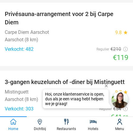
Privésauna-arrangement voor 2 bij Carpe
43%
Diem
Carpe Diem Aarschot
9.8
star
Aarschot (8 km)
Verkocht: 482
€210
Regulier
€119
favorite_border
3-gangen keuzelunch of -diner bij Mistinguett
23%
Mistinguett
9.7
star
Hoi, onze klantenservice is open,
Aarschot (8 km)
dus als je een vraag hebt helpen
we je graag!
Verkocht: 303
€54
Regulier
€41
,50
favorite_border
Home
Dichtbij
Restaurants
Hotels
Menu