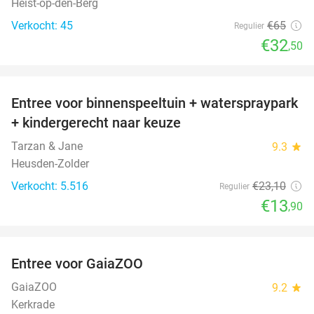
Heist-op-den-Berg
Verkocht: 45
€65
Regulier
€32
,50
favorite_border
Entree voor binnenspeeltuin + waterspraypark
40%
+ kindergerecht naar keuze
Tarzan & Jane
9.3
star
Heusden-Zolder
Verkocht: 5.516
€23
,10
Regulier
€13
,90
favorite_border
Entree voor GaiaZOO
14%
GaiaZOO
9.2
star
Kerkrade