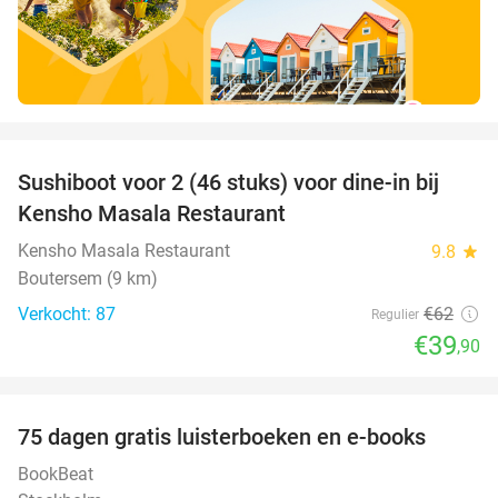
favorite_border
Sushiboot voor 2 (46 stuks) voor dine-in bij
36%
Kensho Masala Restaurant
Kensho Masala Restaurant
9.8
star
Boutersem (9 km)
Verkocht: 87
€62
Regulier
€39
,90
favorite_border
100%
75 dagen gratis luisterboeken en e-books
BookBeat