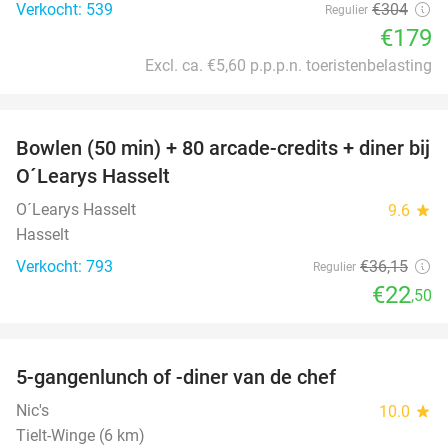
Verkocht: 539
€304
Regulier
€179
Excl. ca. €5,60 p.p.p.n. toeristenbelasting
favorite_border
Bowlen (50 min) + 80 arcade-credits + diner bij
38%
O´Learys Hasselt
O´Learys Hasselt
9.6
star
Hasselt
Verkocht: 793
€36
,15
Regulier
€22
,50
favorite_border
5-gangenlunch of -diner van de chef
18%
Nic's
10.0
star
Tielt-Winge (6 km)