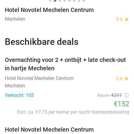
Hotel Novotel Mechelen Centrum
Mechelen
9.6
star
Beschikbare deals
favorite_border
Overnachting voor 2 + ontbijt + late check-out
in hartje Mechelen
Hotel Novotel Mechelen Centrum
9.6
star
Mechelen
Verkocht: 105
€217
Regulier
€152
Excl. ca. €7,75 per kamer per nacht toeristenbelasting
Hotel Novotel Mechelen Centrum