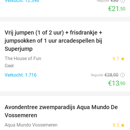
Verkocht: 12.396
€30
Regulier
€21
,50
favorite_border
Vrij jumpen (1 of 2 uur) + frisdrankje +
52%
jumpsokken of 1 uur arcadespellen bij
Superjump
The House of Fun
9.7
star
Geel
Verkocht: 1.716
€28
,90
Regulier
€13
,90
favorite_border
Avondentree zwemparadijs Aqua Mundo De
15%
Vossemeren
Aqua Mundo Vossemeren
9.3
star