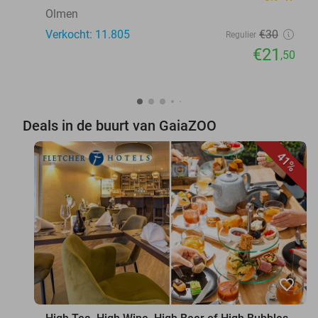
Olmen
Verkocht: 11.805
€30
Regulier
€21
,50
Deals in de buurt van GaiaZOO
41%
favorite_border