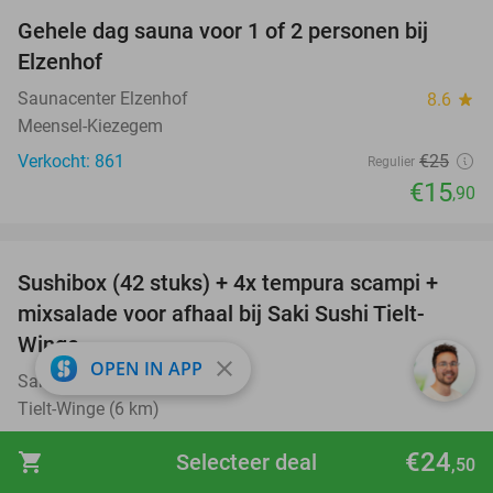
Gehele dag sauna voor 1 of 2 personen bij
36%
Elzenhof
Saunacenter Elzenhof
8.6
star
Meensel-Kiezegem
Verkocht: 861
€25
Regulier
€15
,90
favorite_border
Sushibox (42 stuks) + 4x tempura scampi +
51%
mixsalade voor afhaal bij Saki Sushi Tielt-
Winge
close
OPEN IN APP
Saki Sushi Tielt-Winge
9.4
star
Tielt-Winge (6 km)
Verkocht: 28
€77
Regulier
€24
shopping_cart
Selecteer deal
,50
€37
,50