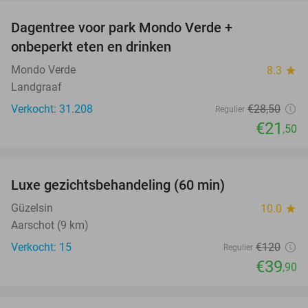
Dagentree voor park Mondo Verde +
25%
onbeperkt eten en drinken
Mondo Verde
8.3
star
Landgraaf
Verkocht: 31.208
€28
,50
Regulier
€21
,50
favorite_border
Luxe gezichtsbehandeling (60 min)
67%
Güzelsin
10.0
star
Aarschot (9 km)
Verkocht: 15
€120
Regulier
€39
,90
favorite_border