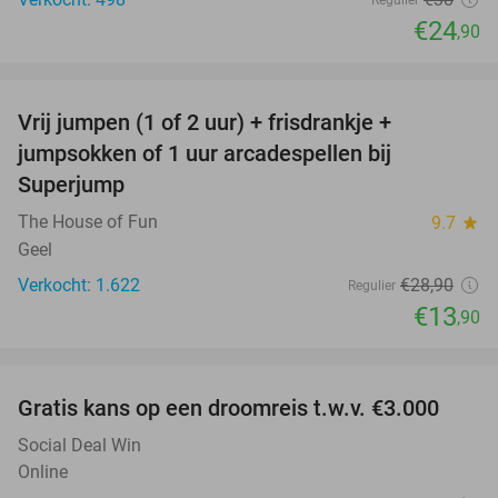
€24
,90
favorite_border
Vrij jumpen (1 of 2 uur) + frisdrankje +
52%
jumpsokken of 1 uur arcadespellen bij
Superjump
The House of Fun
9.7
star
Geel
Verkocht: 1.622
€28
,90
Regulier
€13
,90
favorite_border
Gratis kans op een droomreis t.w.v. €3.000
Social Deal Win
Online