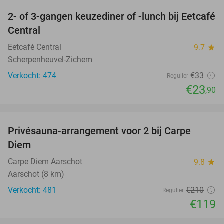
2- of 3-gangen keuzediner of -lunch bij Eetcafé
28%
Central
Eetcafé Central
9.7
star
Scherpenheuvel-Zichem
Verkocht: 474
€33
Regulier
€23
,90
favorite_border
Privésauna-arrangement voor 2 bij Carpe
43%
Diem
Carpe Diem Aarschot
9.8
star
Aarschot (8 km)
Verkocht: 481
€210
Regulier
€119