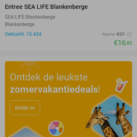
Entree SEA LIFE Blankenberge
20%
SEA LIFE Blankenberge
Blankenberge
Verkocht: 10.434
€21
Regulier
€16
,80
Ontdek de leukste
zomervakantiedeals
!
Bekijk nu