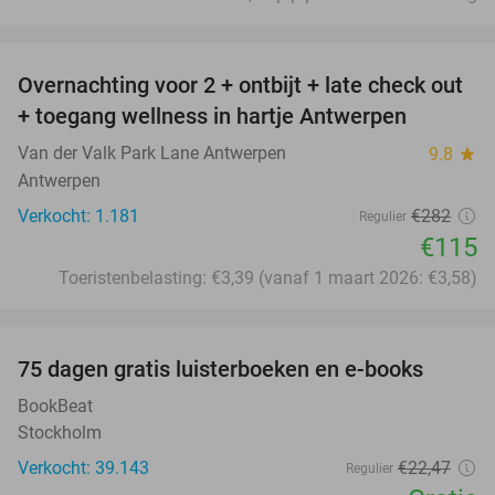
favorite_border
Overnachting voor 2 + ontbijt + late check out
59%
+ toegang wellness in hartje Antwerpen
Van der Valk Park Lane Antwerpen
9.8
star
Antwerpen
Verkocht: 1.181
€282
Regulier
€115
Toeristenbelasting: €3,39 (vanaf 1 maart 2026: €3,58)
favorite_border
100%
75 dagen gratis luisterboeken en e-books
BookBeat
Stockholm
Verkocht: 39.143
€22
,47
Regulier