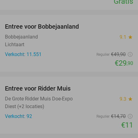
Gratis
favorite_border
Entree voor Bobbejaanland
40%
Bobbejaanland
9.1
star
Lichtaart
Verkocht: 11.551
€49
,90
Regulier
€29
,90
favorite_border
Entree voor Ridder Muis
25%
De Grote Ridder Muis Doe-Expo
9.3
star
Diest (+2 locaties)
Verkocht: 92
€14
,70
Regulier
€11
favorite_border