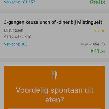
Gratis
Verkocht: 181.652
favorite_border
3-gangen keuzelunch of -diner bij Mistinguett
23%
Mistinguett
9.7
star
Aarschot (8 km)
Verkocht: 303
€54
Regulier
€41
,50
Voordelig spontaan uit
eten?