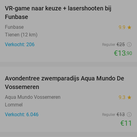
VR-game naar keuze + lasershooten bij
44%
Funbase
Funbase
9.9
star
Tienen (12 km)
Verkocht: 206
€25
Regulier
€13
,90
favorite_border
Avondentree zwemparadijs Aqua Mundo De
15%
Vossemeren
Aqua Mundo Vossemeren
9.3
star
Lommel
Verkocht: 6.046
€13
Regulier
€11
favorite_border