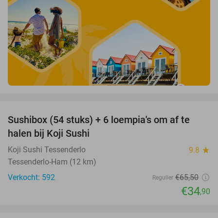
favorite_border
Sushibox (54 stuks) + 6 loempia's om af te
47%
halen bij Koji Sushi
Koji Sushi Tessenderlo
9.8
star
Tessenderlo-Ham (12 km)
Verkocht: 592
€65
,50
Regulier
€34
,90
favorite_border