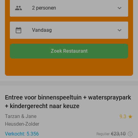
Zoek Restaurant
favorite_border
Entree voor binnenspeeltuin + waterspraypark
40%
+ kindergerecht naar keuze
Tarzan & Jane
9.3
star
Heusden-Zolder
Verkocht: 5.356
€23
,10
Regulier