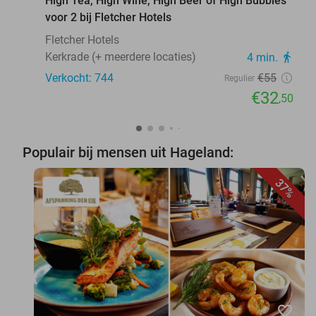
High Tea, High Wine, High Beer of High Bubbles
voor 2 bij Fletcher Hotels
Fletcher Hotels
Kerkrade (+ meerdere locaties)
4 min.
directions_walk
Verkocht: 744
€55
Regulier
€32
,50
Populair bij mensen uit Hageland:
37%
favorite_border