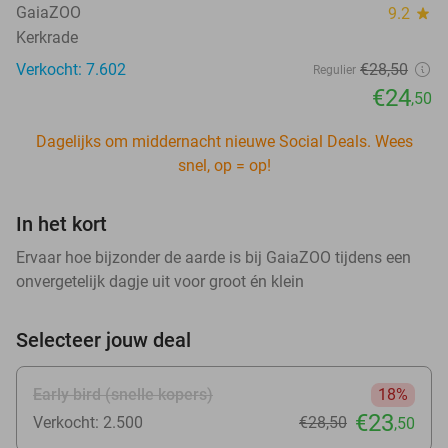
GaiaZOO
9.2
star
Kerkrade
Verkocht: 7.602
€28
,50
Regulier
€24
,50
Dagelijks om middernacht nieuwe Social Deals. Wees
snel, op = op!
In het kort
Ervaar hoe bijzonder de aarde is bij GaiaZOO tijdens een
onvergetelijk dagje uit voor groot én klein
Selecteer jouw deal
Early bird (snelle kopers)
18%
€23
Verkocht: 2.500
€28
,50
,50