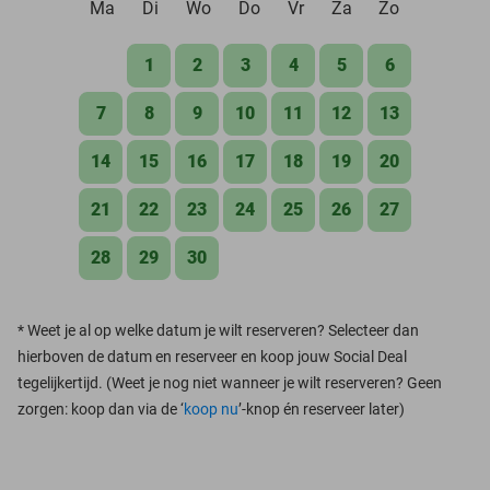
Ma
Di
Wo
Do
Vr
Za
Zo
1
2
3
4
5
6
7
8
9
10
11
12
13
14
15
16
17
18
19
20
21
22
23
24
25
26
27
28
29
30
*
Weet je al op welke datum je wilt reserveren? Selecteer dan
hierboven de datum en reserveer en koop jouw Social Deal
tegelijkertijd. (Weet je nog niet wanneer je wilt reserveren? Geen
zorgen: koop dan via de ‘
koop nu
’-knop én reserveer later)