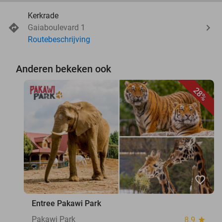
Kerkrade
Gaiaboulevard 1
Routebeschrijving
Anderen bekeken ook
28%
favorite_border
Entree Pakawi Park
Pakawi Park
8.9
star