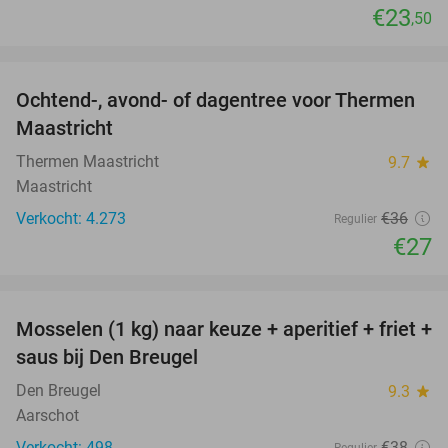
€23
,50
favorite_border
Ochtend-, avond- of dagentree voor Thermen
25%
Maastricht
Thermen Maastricht
9.7
star
Maastricht
Verkocht: 4.273
€36
Regulier
€27
favorite_border
Mosselen (1 kg) naar keuze + aperitief + friet +
34%
saus bij Den Breugel
Den Breugel
9.3
star
Aarschot
Verkocht: 498
€38
Regulier