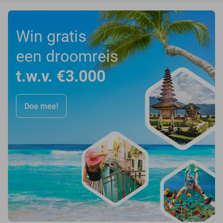
Win gratis
een droomreis
t.w.v. €3.000
Doe mee!