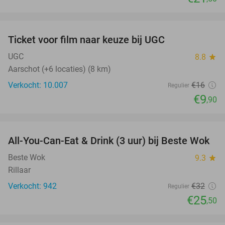
favorite_border
Ticket voor film naar keuze bij UGC
38%
UGC
8.8
star
Aarschot (+6 locaties) (8 km)
Verkocht: 10.007
€16
Regulier
€9
,90
favorite_border
All-You-Can-Eat & Drink (3 uur) bij Beste Wok
20%
Beste Wok
9.3
star
Rillaar
Verkocht: 942
€32
Regulier
€25
,50
favorite_border