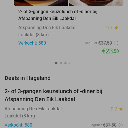
2- of 3-gangen keuzelunch of -diner bij
Afspanning Den Eik Laakdal
Afspanning Den Eik Laakdal
9.7
star
Laakdal (8 km)
Verkocht: 580
€37
,50
Regulier
€23
,50
favorite_border
Deals in Hageland
2- of 3-gangen keuzelunch of -diner bij
37%
Afspanning Den Eik Laakdal
Afspanning Den Eik Laakdal
9.7
star
Laakdal (8 km)
Verkocht: 580
€37
,50
Regulier