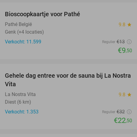
Bioscoopkaartje voor Pathé
27%
Pathé België
9.8
star
Genk (+4 locaties)
Verkocht: 11.599
€13
Regulier
€9
,50
favorite_border
Gehele dag entree voor de sauna bij La Nostra
30%
Vita
La Nostra Vita
9.8
star
Diest (6 km)
Verkocht: 1.353
€32
Regulier
€22
,50
favorite_border