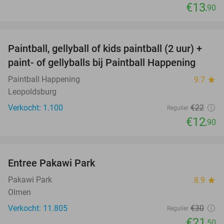
€13
,90
favorite_border
Paintball, gellyball of kids paintball (2 uur) +
41%
paint- of gellyballs bij Paintball Happening
Paintball Happening
9.7
star
Leopoldsburg
Verkocht: 1.100
€22
Regulier
€12
,90
favorite_border
Entree Pakawi Park
28%
Pakawi Park
8.9
star
Olmen
Verkocht: 11.805
€30
Regulier
€21
,50