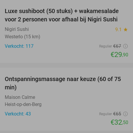
Luxe sushiboot (50 stuks) + wakamesalade
55%
voor 2 personen voor afhaal bij Nigiri Sushi
Nigiri Sushi
9.1
star
Westerlo (15 km)
Verkocht: 117
€67
Regulier
€29
,90
favorite_border
Ontspanningsmassage naar keuze (60 of 75
50%
min)
Maison Calme
Heist-op-den-Berg
Verkocht: 43
€65
Regulier
€32
,50
favorite_border