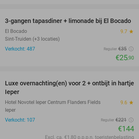
favorite_border
3-gangen tapasdiner + limonade bij El Bocado
26%
El Bocado
9.7
star
Sint-Truiden (+3 locaties)
Verkocht: 487
€35
Regulier
€25
,90
favorite_border
Luxe overnachting(en) voor 2 + ontbijt in hartje
35%
Ieper
Hotel Novotel Ieper Centrum Flanders Fields
9.6
star
Ieper
Verkocht: 107
€221
Regulier
€144
Excl. ca. €1,80 p.p.p.n. toeristenbelasting